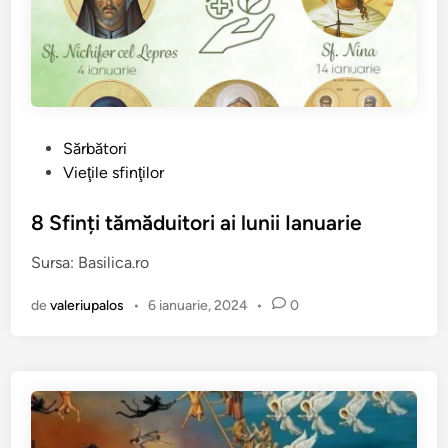
z
e
a
z
ă
…
P
Sărbători
u
Vieţile sfinţilor
b
l
8 Sfinți tămăduitori ai lunii Ianuarie
i
Sursa: Basilica.ro
c
a
de
valeriupalos
•
6 ianuarie, 2024
•
0
t
î
n