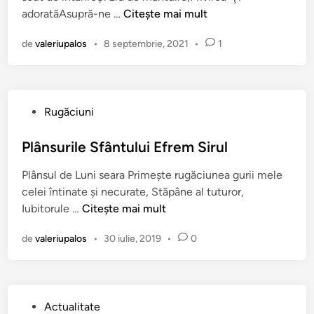
i
U
adoratăAsupră-ne …
Citește mai mult
n
l
l
o
de
valeriupalos
•
8 septembrie, 2021
•
1
t
r
i
I
m
o
a
a
P
Rugăciuni
p
c
u
r
h
b
Plânsurile Sfântului Efrem Sirul
e
i
l
d
m
Plânsul de Luni seara Primește rugăciunea gurii mele
i
i
ş
celei întinate și necurate, Stăpâne al tuturor,
c
c
i
P
Iubitorule …
Citește mai mult
a
ă
A
l
t
a
n
de
valeriupalos
•
30 iulie, 2019
•
0
â
î
p
a
n
n
ă
s
r
u
i
P
Actualitate
r