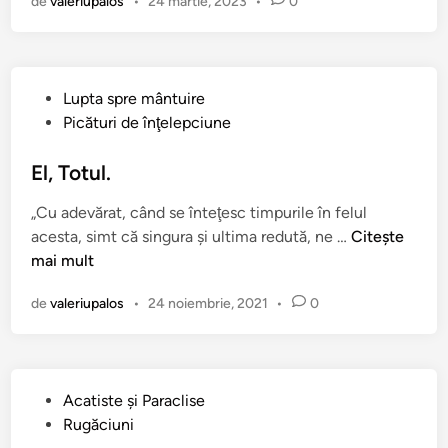
de
valeriupalos
•
24 martie, 2023
•
0
a
t
î
n
P
Lupta spre mântuire
u
Picături de înţelepciune
b
l
El, Totul.
i
„Cu adevărat, când se înteţesc timpurile în felul
c
E
acesta, simt că singura şi ultima redută, ne …
Citește
a
l
mai mult
t
,
î
de
valeriupalos
•
24 noiembrie, 2021
•
0
T
n
o
t
u
P
Acatiste şi Paraclise
l
u
Rugăciuni
.
b