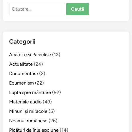
i
c
n
Caută
r
e
t
după:
u
s
a
l
c
Î
u
m
(
Categorii
p
1
ă
9
Acatiste şi Paraclise
r
(12)
2
t
Actualitate
(24)
4
ă
Documentare
(2)
-
ş
1
Ecumenism
(22)
ă
9
n
Lupta spre mântuire
(92)
9
i
Materiale audio
(49)
7
e
)
Minuni şi miracole
,
(5)
*
I
Neamul românesc
(26)
n
Picături de înţelepciune
(14)