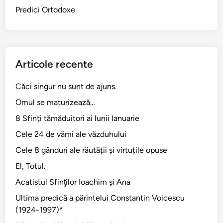
i
Predici Ortodoxe
n
C
o
r
Articole recente
a
v
Căci singur nu sunt de ajuns.
u
Omul se maturizează…
8 Sfinți tămăduitori ai lunii Ianuarie
Cele 24 de vămi ale văzduhului
Cele 8 gânduri ale răutății și virtuțile opuse
El, Totul.
Acatistul Sfinţilor Ioachim şi Ana
Ultima predică a părintelui Constantin Voicescu
(1924-1997)*