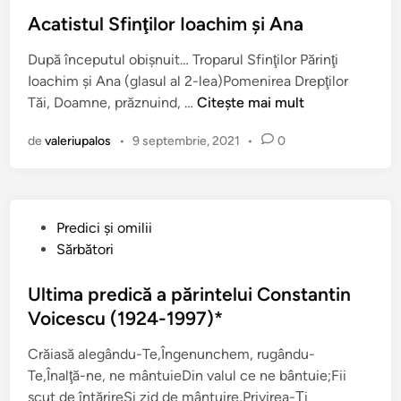
l
Acatistul Sfinţilor Ioachim şi Ana
i
După începutul obişnuit… Troparul Sfinţilor Părinţi
c
Ioachim şi Ana (glasul al 2-lea)Pomenirea Drepţilor
a
A
Tăi, Doamne, prăznuind, …
Citește mai mult
t
c
î
de
valeriupalos
•
9 septembrie, 2021
•
0
a
n
t
i
s
P
Predici şi omilii
t
u
Sărbători
u
b
l
l
Ultima predică a părintelui Constantin
S
i
Voicescu (1924-1997)*
f
c
i
Crăiasă alegându-Te,Îngenunchem, rugându-
a
n
Te,Înalţă-ne, ne mântuieDin valul ce ne bântuie;Fii
t
ţ
scut de întărireŞi zid de mântuire,Privirea-Ţi
î