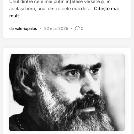
Unul dintre cele mai puțin înțelese versete și, în
i
C
același timp, unul dintre cele mai des …
Citește mai
c
ă
mult
a
c
t
de
valeriupalos
•
22 mai, 2026
•
0
i
î
s
n
i
n
g
u
r
n
u
s
u
n
t
d
e