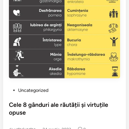
n
P
Uncategorized
u
b
Cele 8 gânduri ale răutății și virtuțile
l
opuse
i
c