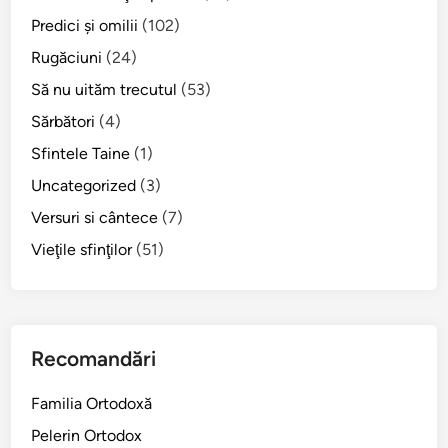
t
Predici şi omilii
e
(102)
r
Rugăciuni
(24)
v
Să nu uităm trecutul
(53)
i
Sărbători
(4)
u
c
Sfintele Taine
(1)
u
Uncategorized
(3)
P
Versuri si cântece
.
(7)
S
Vieţile sfinţilor
(51)
.
D
a
m
Recomandări
a
s
Familia Ortodoxă
c
h
Pelerin Ortodox