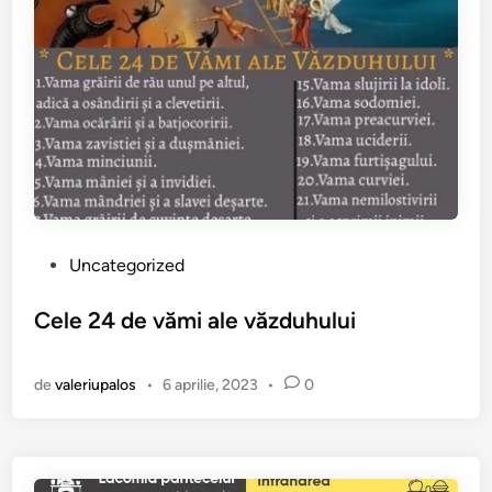
P
Uncategorized
u
b
Cele 24 de vămi ale văzduhului
l
i
de
valeriupalos
•
6 aprilie, 2023
•
0
c
a
t
î