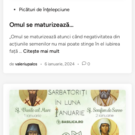
a
P
Picături de înţelepciune
j
u
u
b
Omul se maturizează…
n
l
s
„Omul se maturizează atunci când negativitatea din
i
.
acțiunile semenilor nu mai poate stinge în el iubirea
c
O
față …
Citește mai mult
a
m
t
de
valeriupalos
•
6 ianuarie, 2024
•
0
u
î
l
n
s
e
m
a
t
u
r
i