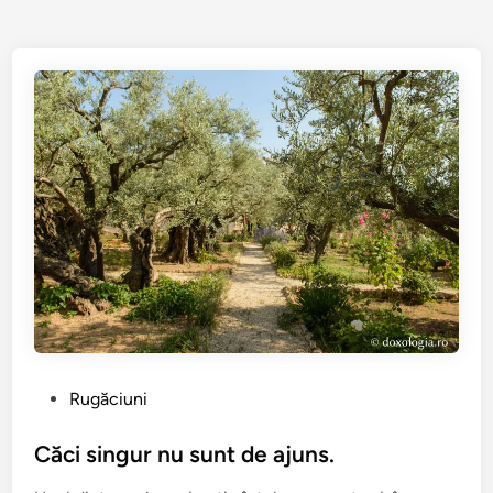
P
Rugăciuni
u
b
Căci singur nu sunt de ajuns.
l