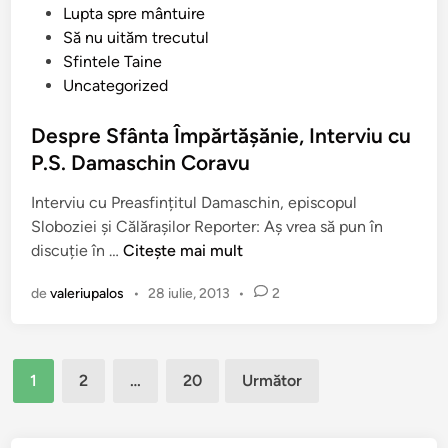
n
u
Lupta spre mântuire
i
t
b
Să nu uităm trecutul
l
e
l
Sfintele Taine
e
l
i
Uncategorized
S
u
c
f
i
a
Despre Sfânta Împărtăşănie, Interviu cu
â
C
t
P.S. Damaschin Coravu
n
o
î
t
n
Interviu cu Preasfințitul Damaschin, episcopul
n
u
s
Sloboziei și Călărașilor Reporter: Aș vrea să pun în
l
t
D
discuție în …
Citește mai mult
u
a
e
i
n
de
valeriupalos
•
28 iulie, 2013
•
2
s
E
t
p
f
i
r
r
n
Paginație
e
e
1
2
…
20
Următor
V
S
articole
m
o
f
S
i
â