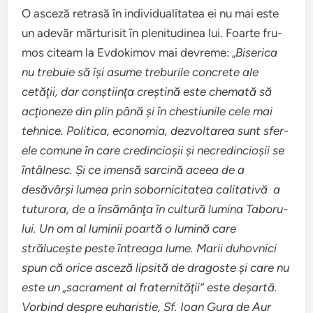
O asceză retrasă în indi­vid­u­al­i­tatea ei nu mai este
un ade­văr măr­tur­isit în plen­i­tudinea lui. Foarte fru­
mos citeam la Evdoki­mov mai devreme: „
Bis­er­ica
nu tre­buie să îşi asume tre­burile con­crete ale
cetăţii, dar con­şti­inţa creştină este chemată să
acţioneze din plin până şi în chestiu­nile cele mai
tehnice. Polit­ica, econo­mia, dez­voltarea sunt sfer­
ele comune în care cred­in­cioşii şi necred­in­cioşii se
întâl­nesc. Şi ce imensă sarcină aceea de a
desăvârşi lumea prin sobor­nic­i­tatea cal­i­ta­tivă a
tutur­ora, de a însămânţa în cul­tură lumina Taboru­
lui. Un om al luminii poartă o lumină care
străluceşte peste întreaga lume. Marii duhovnici
spun că orice asceză lip­sită de dragoste şi care nu
este un „sacra­ment al fra­ter­ni­tăţii” este deşartă.
Vorbind despre euharistie, Sf. Ioan Gura de Aur