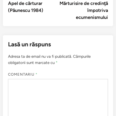
anterior:
urmă
Apel de cărturar
Mărturisire de credinţă
în
(Păunescu 1984)
împotriva
articole
ecumenismului
Lasă un răspuns
Adresa ta de email nu va fi publicată.
Câmpurile
obligatorii sunt marcate cu
*
COMENTARIU
*