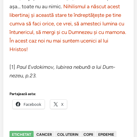
aşa… toate nu au nimic.
Nihilis­mul a născut acest
lib­erti­naj şi această stare te îndrep­tăţ­eşte pe tine
cumva să faci orice, ce vrei, să amesteci lumina cu
întuner­icul, să mergi şi cu Dum­nezeu şi cu mamona.
În acest caz noi nu mai sun­tem ucenici al lui
Hristos!
[1]
Paul Evdoki­mov, Iubirea neb­ună a lui Dum­
nezeu, p.23.
Partajează asta:
Facebook
X
ETICHETAT
CANCER
COL UTERIN
COPII
EPIDEMIE