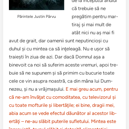
de la începutul anu­lui
că tre­buie să ne
pregătim pen­tru mar­
Părintele Justin Pârvu
ti­raj şi mai mult de
atât nici nu aş mai fi
avut de grait, dar oamenii sunt neputin­cioşi cu
duhul şi cu mintea ca să inţe­leagă. Nu e uşor să
traieşti în ziua de azi. Dar dacă Dom­nul aşa a
binevoit ca noi să suferim aceste vre­muri, apoi tre­
buie să ne supunem şi să primim cu bucurie toate
cele ce vin asupra noas­tră, ca din mâna lui Dum­
nezeu, şi nu a vră­j­maşu­lui.
E mai greu acum, pen­tru
că ne-am învăţat cu comod­i­tatea, cu tele­vi­zorul şi
cu toate mof­turile şi lib­er­tăţile; ei bine, dragii mei,
abia acum se vede efec­tul dău­nă­tor al aces­tor lib­
er­tăţi – ne-au slăbit put­er­ile sufle­tu­lui. Mintea este