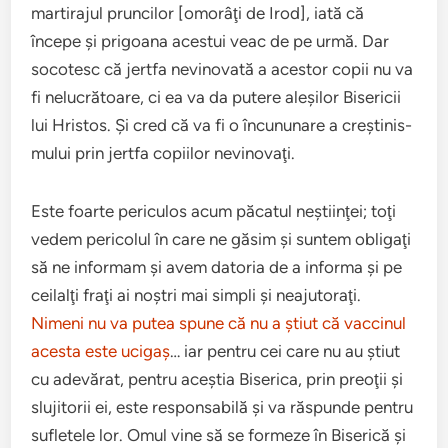
mar­ti­ra­jul prun­cilor [omorâţi de Irod], iată că
începe şi prigoana aces­tui veac de pe urmă. Dar
socotesc că jertfa nevi­no­vată a aces­tor copii nu va
fi nelu­crătoare, ci ea va da put­ere ale­şilor Bis­ericii
lui Hris­tos. Şi cred că va fi o încu­nunare a creş­tin­is­
mu­lui prin jertfa copi­ilor nevi­no­vaţi.
Este foarte per­icu­los acum păcatul neşti­in­ţei; toţi
vedem peri­colul în care ne găsim şi sun­tem obligaţi
să ne infor­mam şi avem dato­ria de a informa şi pe
ceilalţi fraţi ai noş­tri mai sim­pli şi nea­ju­toraţi.
Nimeni nu va putea spune că nu a ştiut că vac­cinul
acesta este uci­gaş
… iar pen­tru cei care nu au ştiut
cu ade­vărat, pen­tru aceş­tia Bis­er­ica, prin preoţii şi
slu­ji­torii ei, este respon­s­abilă şi va răspunde pen­tru
sufletele lor. Omul vine să se formeze în Bis­er­ică şi