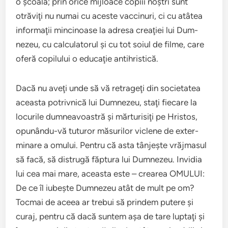
o şcoală; prin orice mijloace copiii noş­tri sunt
otrăv­iţi nu numai cu aceste vac­cin­uri, ci cu atâtea
infor­maţii min­ci­noase la adresa cre­aţiei lui Dum­
nezeu, cu cal­cu­la­torul şi cu tot soiul de filme, care
oferă copilu­lui o edu­caţie antihris­tică.
Dacă nu aveţi unde să vă retrageţi din soci­etatea
aceasta potrivnică lui Dum­nezeu, staţi fiecare la
locurile dum­neav­oas­tră şi măr­tur­isiţi pe Hris­tos,
opunându-vă tuturor măsurilor vic­lene de exter­
minare a omu­lui. Pen­tru că asta tân­jeşte vră­j­ma­sul
să facă, să dis­trugă făp­tura lui Dum­nezeu. Invidia
lui cea mai mare, aceasta este – crearea OMULUI:
De ce îl iubeşte Dum­nezeu atât de mult pe om?
Toc­mai de aceea ar tre­bui să prin­dem put­ere şi
curaj, pen­tru că dacă sun­tem aşa de tare lup­taţi şi