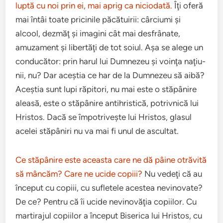
luptă cu noi prin ei, mai aprig ca nicio­dată.
Îţi oferă
mai întâi toate pricinile păcă­tuirii: câr­ci­umi şi
alcool, dez­măţ şi imag­ini cât mai des­frânate,
amuza­ment şi lib­er­tăţi de tot soiul. Aşa se alege un
con­d­u­că­tor: prin harul lui Dum­nezeu şi voinţa naţiu­
nii, nu? Dar aceş­tia ce har de la Dum­nezeu să aibă?
Aceştia sunt lupi răpi­tori, nu mai este o stăpânire
aleasă, este o stăpânire antihris­tică, potrivnică lui
Hris­tos. Dacă se împotriveşte lui Hris­tos, glasul
acelei stăpâniri nu va mai fi unul de ascul­tat.
Ce stăpânire este aceasta care ne dă pâine otrăvită
să mân­căm? Care ne ucide copiii?
Nu vedeţi că au
început cu copiii, cu sufletele aces­tea nevi­no­vate?
De ce? Pen­tru că îi ucide nevi­no­văţia copi­ilor. Cu
mar­ti­ra­jul copi­ilor a început Bis­er­ica lui Hris­tos, cu