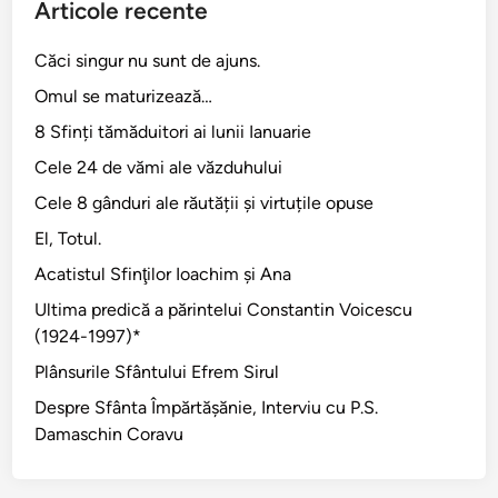
Articole recente
Căci singur nu sunt de ajuns.
Omul se maturizează…
8 Sfinți tămăduitori ai lunii Ianuarie
Cele 24 de vămi ale văzduhului
Cele 8 gânduri ale răutății și virtuțile opuse
El, Totul.
Acatistul Sfinţilor Ioachim şi Ana
Ultima predică a părintelui Constantin Voicescu
(1924-1997)*
Plânsurile Sfântului Efrem Sirul
Despre Sfânta Împărtăşănie, Interviu cu P.S.
Damaschin Coravu