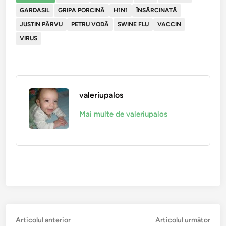
GARDASIL
GRIPA PORCINĂ
H1N1
ÎNSĂRCINATĂ
JUSTIN PÂRVU
PETRU VODĂ
SWINE FLU
VACCIN
VIRUS
valeriupalos
Mai multe de valeriupalos
Navigare
Articolul
Arti
Articolul anterior
Articolul următor