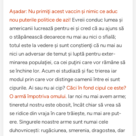
Aşadar: Nu prim­iţi acest vac­cin şi nimic ce aduc
nou put­er­ile politice de azi!
Evreii con­duc lumea şi
amer­i­canii lucrează pen­tru ei şi cred că au ajuns să
o stăpânească deoarece nu mai au nici o sfi­ală;
totul este la vedere şi sunt con­şti­enţi că nu mai au
nici un adver­sar de temut şi luptă pen­tru exter­
minarea pop­u­laţiei, ca cei puţini care vor rămâne să
se închine lor. Acum ei stu­di­ază şi fac tri­erea iar
modul prin care vor dis­tinge oamenii între ei sunt
cipurile. Ai sau nu ai cip?
Căci în fond cipul ce este?
O armă împotriva omu­lui.
Iar noi nu mai avem arme;
tinere­tul nos­tru este obosit, încât chiar să vrea să
se ridice din vraja în care trăieşte, nu mai are put­
ere. Sin­gurele noas­tre arme sunt numai cele
duhovniceşti: rugăci­unea, smere­nia, dragostea, dar