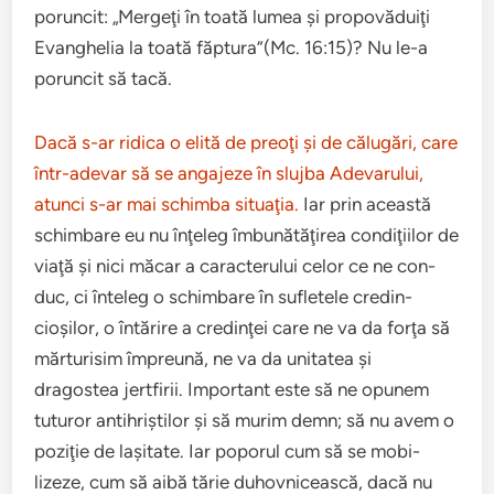
poruncit: „Mer­geţi în toată lumea şi propo­văduiţi
Evanghe­lia la toată făptura”(Mc. 16:15)? Nu le-a
poruncit să tacă.
Dacă s-ar ridica o elită de preoţi şi de călu­gări, care
într-adevar să se anga­jeze în slu­jba Ade­varu­lui,
atunci s-ar mai schimba sit­u­a­ţia.
Iar prin această
schim­bare eu nu înţe­leg îmbunătăţirea con­di­ţi­ilor de
viaţă şi nici măcar a car­ac­teru­lui celor ce ne con­
duc, ci înte­leg o schim­bare în sufletele cred­in­
cioşilor, o întărire a cred­in­ţei care ne va da forţa să
măr­tur­isim împre­ună, ne va da uni­tatea şi
dragostea jert­firii. Impor­tant este să ne opunem
tuturor antihriş­tilor şi să murim demn; să nu avem o
poz­i­ţie de laşitate. Iar poporul cum să se mobi­
lizeze, cum să aibă tărie duhovnicească, dacă nu