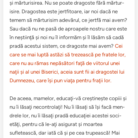
şi măr­tur­isirea. Nu se poate dragoste fără măr­tur­
isire. Dragostea este jert­fi­toare, iar noi dacă ne
temem să măr­tur­isim ade­vărul, ce jertfă mai avem?
Sau dacă nu ne pasă de aproapele nos­tru care este
în neşti­inţă şi noi nu îl infor­măm şi îl lăsăm să cadă
pradă aces­tui sis­tem, ce dragoste mai avem?
Cei
care se mai luptă astăzi să trezească pe fratele lor,
care nu au rămas nepăsători faţă de viitorul unei
naţii şi al unei Bis­erici, aceia sunt fii ai dragostei lui
Dum­nezeu, care îşi pun viaţa pen­tru fraţii lor.
De aceea, mamelor, educaţi-vă creştineşte copiii şi
nu îi lăsaţi necon­tro­laţi! Nu îi lăsaţi să îşi facă men­
drele lor, nu îi lăsaţi pradă edu­caţiei aces­tei soci­
etăţi, pen­tru că le-aţi asig­u­rat şi moartea
sufletească, dar iată că şi pe cea tru­pească! Mai