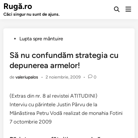
Sari
Rugă.ro
Men
la
Deschide
prin
Căci singur nu sunt de ajuns.
căutarea
conținut
Publicat
Lupta spre mântuire
în
Să nu confundăm strategia cu
depunerea armelor!
de
valeriupalos
•
2 noiembrie, 2009
•
0
(Extras din nr. 8 al revis­tei ATITUDINI)
Inter­viu cu părintele Justin Pârvu de la
Mânăstirea Petru Vodă real­izat de mon­ahia Fotini
7 octombrie 2009