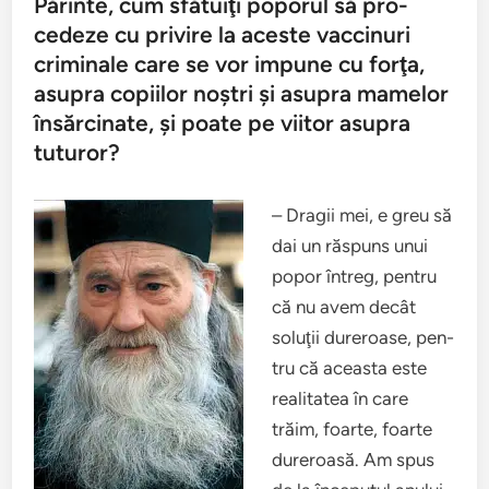
Păr­inte, cum sfă­tu­iţi poporul să pro­
cedeze cu privire la aceste vac­cin­uri
crim­i­nale care se vor impune cu forţa,
asupra copi­ilor noştri şi asupra mamelor
însăr­ci­nate, şi poate pe viitor asupra
tuturor?
– Dragii mei, e greu să
dai un răspuns unui
popor întreg, pen­tru
că nu avem decât
soluţii dureroase, pen­
tru că aceasta este
real­i­tatea în care
trăim, foarte, foarte
dureroasă. Am spus