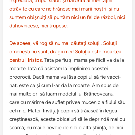
îngreuiată, trupul slăbit şi datorită ali­men­taţiei
otrăvite cu care ne hrănesc mai marii noştri, şi nu
sun­tem obişnu­iţi să pur­tăm nici un fel de război, nici
duhovnicesc, nici tru­pesc.
De aceea, vă rog să nu mai cău­taţi soluţii. Solu­ţii
omen­eşti nu sunt, dragii mei! Solu­ţia este moartea
pen­tru Hris­tos.
Tata pe fiu şi mama pe fiică va da la
moarte. Iată că asis­tăm la împlinirea aces­tei
proorocii. Dacă mama va lăsa copilul să fie vac­ci­
nat, este ca şi cum l-ar da la moarte. Am spus de
mai multe ori să luam mod­elul lui Brân­cov­eanu,
care cu mărime de suflet privea muceni­cia fiu­lui său
cel mic, Matei. Învăţaţi copiii să tră­iască în legea
creştinească, aceste obi­ceiuri să le deprindă mai cu
seamă; nu mai e nevoie de nici o altă şti­inţă, de nici