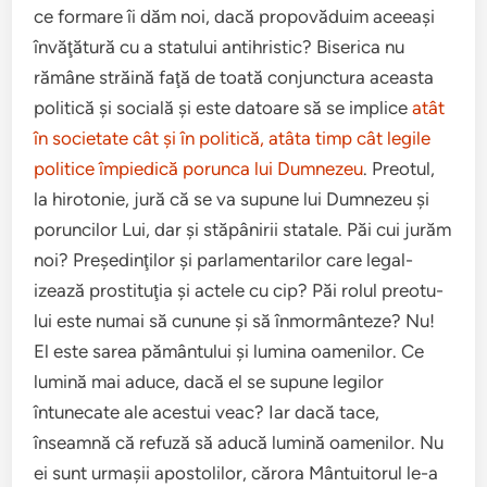
ce for­mare îi dăm noi, dacă propo­văduim aceeaşi
învăţătură cu a stat­u­lui antihris­tic? Bis­er­ica nu
rămâne străină faţă de toată con­junc­tura aceasta
polit­ică şi socială şi este datoare să se implice
atât
în soci­etate cât şi în polit­ică, atâta timp cât legile
politice împied­ică porunca lui Dum­nezeu
. Preo­tul,
la hiro­tonie, jură că se va supune lui Dum­nezeu şi
porun­cilor Lui, dar şi stăpânirii statale. Păi cui jurăm
noi? Preşed­in­ţilor şi par­la­men­tar­ilor care legal­
izează pros­ti­tu­ţia şi actele cu cip? Păi rolul preo­tu­
lui este numai să cunune şi să înmor­mân­teze? Nu!
El este sarea pămân­tu­lui şi lumina oame­nilor. Ce
lumină mai aduce, dacă el se supune legilor
întunecate ale aces­tui veac? Iar dacă tace,
înseamnă că refuză să aducă lumină oame­nilor. Nu
ei sunt urmaşii apos­to­lilor, cărora Mân­tu­itorul le-a