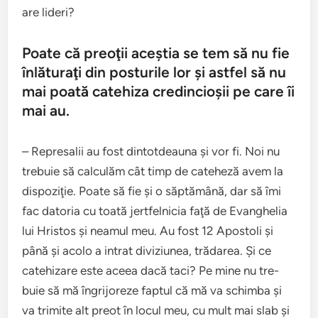
are lideri?
Poate că preoţii aceştia se tem să nu fie
înlăt­u­raţi din pos­turile lor şi ast­fel să nu
mai poată cate­hiza cred­in­cioşii pe care îi
mai au.
– Repre­salii au fost din­tot­deauna şi vor fi. Noi nu
tre­buie să cal­cu­lăm cât timp de cate­heză avem la
dis­poz­i­ţie. Poate să fie şi o săp­tă­mână, dar să îmi
fac dato­ria cu toată jert­fel­ni­cia faţă de Evanghe­lia
lui Hris­tos şi nea­mul meu. Au fost 12 Apos­toli şi
până şi acolo a intrat diviz­iunea, trădarea. Şi ce
cate­hizare este aceea dacă taci? Pe mine nu tre­
buie să mă îngri­joreze fap­tul că mă va schimba şi
va trim­ite alt preot în locul meu, cu mult mai slab şi