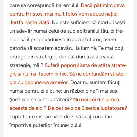
care să core­spundă baremu­lui.
Dacă pătimim ceva
pen­tru Hris­tos, mai mult folos vom aduce naţiei.
Jertfa naşte viaţă.
Nu este sufi­cient să măr­turis­eşti
un ade­văr numai celui de sub epi­trahilul tău, ci tre­
buie să îl propo­văduieşti în auzul tuturor, avem
dato­ria să scoatem ade­vărul la lumină. Te mai poţi
retrage din strate­gie, dar cât durează această
strate­gie, măi?
Suferă poporul ăsta de atâta strate­
gie şi nu mai facem nimic.
Să nu con­fun­dăm strate­
gia cu depunerea armelor.
Doar nu sun­tem făcuţi
numai pen­tru zile bune; un război cine îl mai sus­
ţine? şi cine sunt lup­tă­torii?
Nu noi cei din lumea
aceasta de aici? De ce i se zice Bis­er­ica lup­ta­toare?
Lup­ta­toare înseamnă zi de zi să susţii un atac
împotriva put­er­ilor întuner­icu­lui.