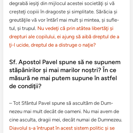
degrabă ieşiţi din mijlocul aces­tei soci­etăţi şi vă
creşteţi copiii în dragoste şi sim­pli­tate. Sără­cia şi
greu­tăţile vă vor întărî mai mult şi mintea, şi sufle­
tul, şi trupul.
Nu vedeţi că prin atâtea lib­er­tăţi şi
drep­turi ale copilu­lui, ei ajung să aibă drep­tul de a
ţi-l ucide, drep­tul de a dis­truge o naţie?
Sf. Apos­tol Pavel spune să ne supunem
stăpânir­ilor şi mai mar­ilor noş­tri? În ce
măsură ne mai putem supune în ast­fel
de condiţii?
– Tot Sfân­tul Pavel spune să ascul­tăm de Dum­
nezeu mai mult decât de oameni. Nu mai avem de
cine asculta, dragii mei, decât numai de Dum­nezeu.
Diavolul s-a întru­pat în acest sis­tem politic şi se