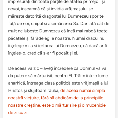
împresuraţi din toate păr­ţile de atâtea prime­jdii şi
nevoi, înseamnă că şi invidia vră­j­ma­şu­lui se
măreşte datorită dragostei lui Dum­nezeu sporite
faţă de noi, chipul şi ase­m­ănarea Sa. Dar iată cât de
mult ne iubeşte Dum­nezeu că încă mai rabdă toate
păcatele şi fărădelegile noas­tre. Numai dracul nu
înţelege mila şi iertarea lui Dum­nezeu, că dacă ar fi
înţeles-o, cred că s-ar fi pocăit şi el.
De aceea vă zic – aveţi încredere că Dom­nul vă va
da put­ere să măr­tur­isiţi pen­tru El. Trăim într-o lume
anarhică, întreaga clasă polit­ică este vrăj­maşă a lui
Hris­tos şi slu­ji­toare răului,
de aceea numai sim­pla
noas­tră vie­ţuire, fără să abdicăm de la prin­cipi­ile
noas­tre creş­tine, este o măr­tur­isire şi o muceni­cie
de zi cu zi.