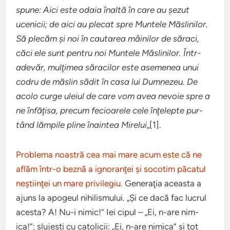
spune: Aici este odaia înaltă în care au şezut
ucenicii; de aici au ple­cat spre Muntele Măslin­ilor.
Să ple­căm şi noi în cautarea mâinilor de săraci,
căci ele sunt pen­tru noi Muntele Măslin­ilor. Într-
adevăr, mul­ţi­mea săracilor este aseme­nea unui
codru de măslin sădit în casa lui Dum­nezeu. De
acolo curge uleiul de care vom avea nevoie spre a
ne înfăţisa, pre­cum fecioarele cele înţelepte pur­
tând lămpile pline înain­tea Mire­lui
„[1].
Prob­lema noas­tră cea mai mare acum este că ne
aflăm într-o beznă a igno­ran­ţei şi soco­tim păcatul
neşti­in­ţei un mare priv­i­legiu.
Gen­er­a­ţia aceasta a
ajuns la apogeul nihilis­mu­lui. „Şi ce dacă fac lucrul
acesta? A! Nu-i nimic!” Iei cipul – „Ei, n-are nim­
ica!”; slu­jeşti cu catolicii: „Ei, n-are nim­ica” şi tot