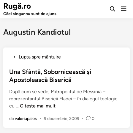
Sari
Rugă.ro
Men
la
Deschide
prin
Căci singur nu sunt de ajuns.
căutarea
conținut
Augustin Kandiotul
P
Lupta spre mântuire
u
b
Una Sfântă, Sobornicească şi
l
Apostolească Biserică
i
După cum se vede, Mitropolitul de Messinia –
c
reprezentantul Bisericii Eladei – în dialogul teologic
a
U
cu …
Citește mai mult
t
n
î
de
valeriupalos
•
9 decembrie, 2009
•
0
a
n
S