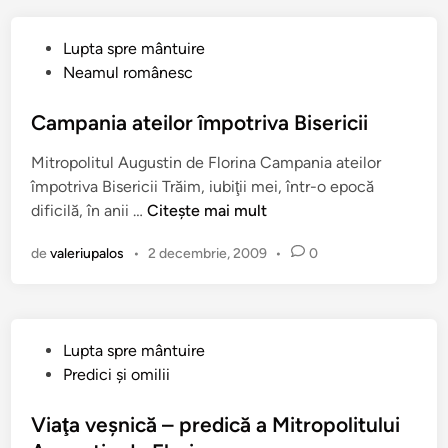
f
â
P
Lupta spre mântuire
n
u
Neamul românesc
t
b
ă
l
Campania ateilor împotriva Bisericii
,
i
S
Mitropolitul Augustin de Florina Campania ateilor
c
o
împotriva Bisericii Trăim, iubiţii mei, într-o epocă
a
b
C
dificilă, în anii …
Citește mai mult
t
o
a
î
r
de
valeriupalos
•
2 decembrie, 2009
•
0
m
n
n
p
i
a
c
n
e
P
Lupta spre mântuire
i
a
u
Predici şi omilii
a
s
b
a
c
l
Viaţa veşnică – predică a Mitropolitului
t
ă
i