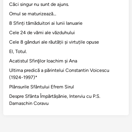
Căci singur nu sunt de ajuns.
Omul se maturizează…
8 Sfinți tămăduitori ai lunii Ianuarie
Cele 24 de vămi ale văzduhului
Cele 8 gânduri ale răutății și virtuțile opuse
El, Totul.
Acatistul Sfinţilor Ioachim şi Ana
Ultima predică a părintelui Constantin Voicescu
(1924-1997)*
Plânsurile Sfântului Efrem Sirul
Despre Sfânta Împărtăşănie, Interviu cu P.S.
Damaschin Coravu