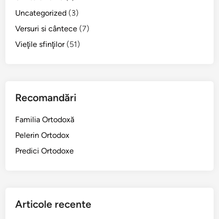
A
Uncategorized
(3)
u
Versuri si cântece
(7)
g
u
Vieţile sfinţilor
(51)
s
t
i
n
Recomandări
d
e
Familia Ortodoxă
F
l
Pelerin Ortodox
o
Predici Ortodoxe
r
i
n
a
Articole recente