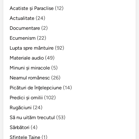
d
i
i
Acatiste şi Paraclise
(12)
i
c
c
c
i
Actualitate
(24)
ă
ă
i
Documentare
(2)
a
Ecumenism
(22)
M
i
Lupta spre mântuire
(92)
t
Materiale audio
(49)
r
Minuni şi miracole
(5)
o
p
Neamul românesc
(26)
o
Picături de înţelepciune
(14)
l
Predici şi omilii
(102)
i
t
Rugăciuni
(24)
u
Să nu uităm trecutul
(53)
l
Sărbători
(4)
u
i
Sfintele Taine
(1)