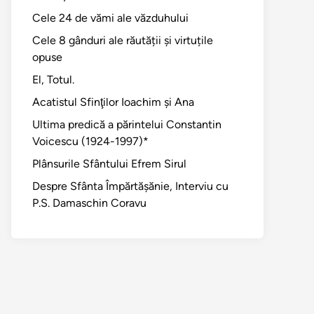
Cele 24 de vămi ale văzduhului
Cele 8 gânduri ale răutății și virtuțile
opuse
El, Totul.
Acatistul Sfinţilor Ioachim şi Ana
Ultima predică a părintelui Constantin
Voicescu (1924-1997)*
Plânsurile Sfântului Efrem Sirul
Despre Sfânta Împărtăşănie, Interviu cu
P.S. Damaschin Coravu