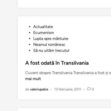
n
o
r
u
l
P
Actualitate
s
u
Ecumenism
f
b
Lupta spre mântuire
i
l
Neamul românesc
n
i
Să nu uităm trecutul
ț
c
i
a
A fost odată în Transilvania
l
t
o
Cuvant despre Transilvania Transilvania a fost şi 
î
r
mai mult
n
p
o
de
valeriupalos
•
13 februarie, 2011
•
0
l
o
n