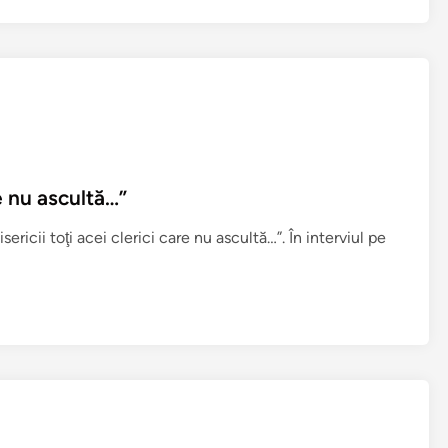
a
!
(
M
i
t
r
o
p
re nu ascultă…”
o
ericii toţi acei clerici care nu ascultă…”. În interviul pe
l
i
t
u
l
A
u
g
u