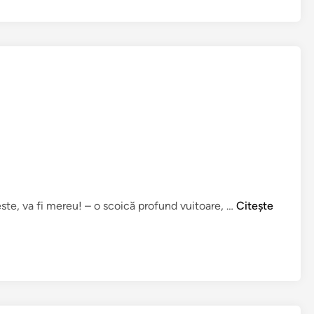
A
este, va fi mereu! – o scoică profund vuitoare, …
Citește
f
o
s
t
o
d