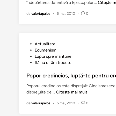
Î
îndepărtarea definitivă a Episcopului …
Citește m
e
t
i
n
r
î
p
de
valeriupalos
•
6 mai, 2010
•
0
d
i
n
r
e
c
u
p
i
ă
c
r
a
P
Actualitate
t
r
u
Ecumenism
a
e
b
Lupta spre mântuire
r
n
l
Să nu uităm trecutul
e
u
i
a
a
c
Popor credincios, luptă-te pentru cr
d
s
a
e
c
Poporul credincios este dispreţuit Cincisprezece 
t
f
u
P
dispreţuite de …
Citește mai mult
î
i
l
o
n
n
t
de
valeriupalos
•
5 mai, 2010
•
0
p
i
ă
o
t
…