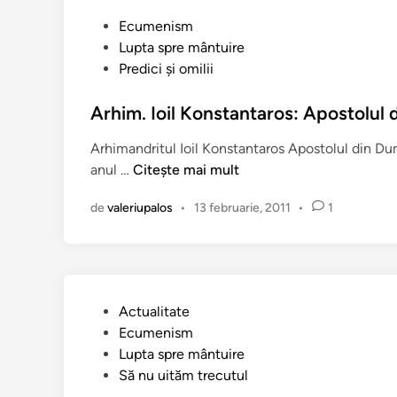
e
z
P
Ecumenism
i
u
Lupta spre mântuire
m
b
Predici şi omilii
a
l
r
i
Arhim. Ioil Konstantaros: Apostolul 
t
c
Arhimandritul Ioil Konstantaros Apostolul din Dum
i
a
A
anul …
Citește mai mult
r
t
r
i
î
de
valeriupalos
•
13 februarie, 2011
•
1
h
z
n
i
a
m
ț
.
i
I
d
P
Actualitate
o
e
u
Ecumenism
i
c
b
Lupta spre mântuire
l
a
l
Să nu uităm trecutul
K
t
i