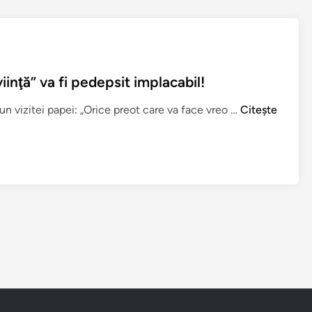
inţă” va fi pedepsit implacabil!
O
un vizitei papei: „Orice preot care va face vreo …
Citește
r
i
c
e
p
r
e
o
t
c
a
r