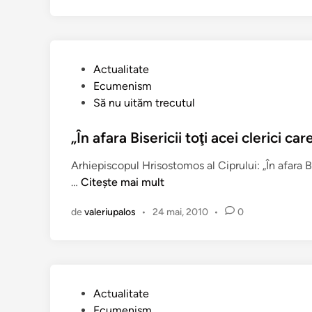
l
u
o
l
g
d
p
i
P
Actualitate
e
n
u
Ecumenism
„
D
b
Să nu uităm trecutul
o
u
l
c
m
i
„În afara Bisericii toţi acei clerici ca
h
i
c
i
n
Arhiepiscopul Hrisostomos al Ciprului: „În afara Bis
a
f
i
„
…
Citește mai mult
t
r
c
Î
î
u
a
de
valeriupalos
•
24 mai, 2010
•
0
n
n
m
V
a
o
a
f
ş
m
a
i
e
r
”
P
Actualitate
ş
a
u
Ecumenism
u