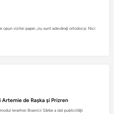
s
t
i
n
d
e opun vizitei papei „nu sunt adevăraţi ortodocşi. Nici
e
F
l
o
r
i
n
a
)
i Artemie de Raşka şi Prizren
odul Ierarhiei Bisericii Sârbe a dat publicităţii