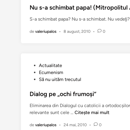
o
o
c
Nu s-a schimbat papa! (Mitropolitul 
n
l
a
s
i
S-a schimbat papa? Nu s-a schimbat. Nu vedeţi? A
t
t
c
î
a
i
de
valeriupalos
•
8 august, 2010
•
0
n
n
t
a
r
o
P
Actualitate
s
u
Ecumenism
:
b
Să nu uităm trecutul
A
l
p
i
Dialog pe „ochi frumoşi”
o
c
Eliminarea din Dialogul cu catolicii a ortodocşil
s
a
D
relevante sunt cele …
Citește mai mult
t
t
i
o
î
de
valeriupalos
•
24 mai, 2010
•
0
a
l
n