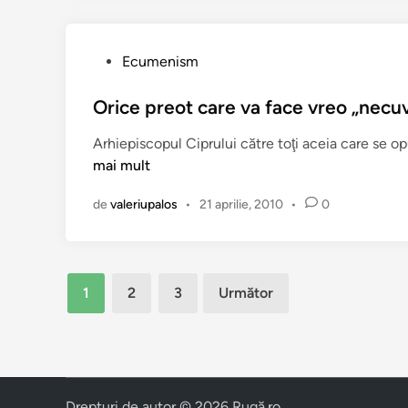
r
i
”
c
v
r
ă
P
Ecumenism
e
a
u
d
e
b
Orice preot care va face vreo „necuvi
i
p
l
n
Arhiepiscopul Ciprului către toţi aceia care se op
i
i
c
mai mult
s
c
i
c
a
o
de
valeriupalos
•
21 aprilie, 2010
•
0
o
t
s
p
î
,
u
n
l
l
Paginație
u
1
2
3
Următor
u
p
articole
i
t
A
ă
r
-
t
t
Drepturi de autor © 2026
Rugă.ro
.