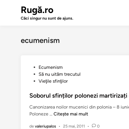
Sari
Rugă.ro
la
conținut
Căci singur nu sunt de ajuns.
ecumenism
P
Ecumenism
u
Să nu uităm trecutul
b
Vieţile sfinţilor
l
i
Soborul sfinților polonezi martirizați 
c
Canonizarea noilor mucenici din polonia – 8 iuni
a
S
Poloneze …
Citește mai mult
t
o
î
de
valeriupalos
•
25 mai, 2011
•
0
b