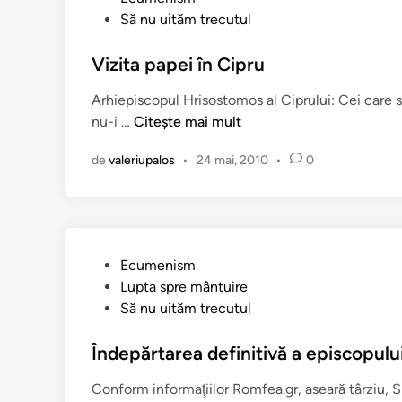
B
b
Să nu uităm trecutul
l
i
l
u
s
i
Vizita papei în Cipru
i
e
c
ş
r
Arhiepiscopul Hrisostomos al Ciprului: Cei care s
a
i
i
V
nu-i …
Citește mai mult
t
a
c
i
î
F
i
de
valeriupalos
•
24 mai, 2010
•
0
z
n
a
i
i
r
t
t
i
o
a
s
ţ
p
e
i
P
Ecumenism
a
u
a
u
Lupta spre mântuire
p
l
c
b
Să nu uităm trecutul
e
u
e
l
i
i
i
i
Îndepărtarea definitivă a episcopulu
î
c
c
n
Conform informaţiilor Romfea.gr, aseară târziu, Sin
l
a
C