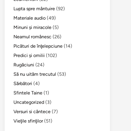
Lupta spre mântuire
(92)
Materiale audio
(49)
Minuni şi miracole
(5)
Neamul românesc
(26)
Picături de înţelepciune
(14)
Predici şi omilii
(102)
Rugăciuni
(24)
Să nu uităm trecutul
(53)
Sărbători
(4)
Sfintele Taine
(1)
Uncategorized
(3)
Versuri si cântece
(7)
Vieţile sfinţilor
(51)