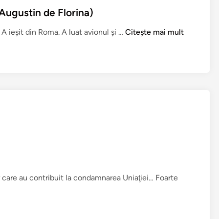
Augustin de Florina)
N
 ieşit din Roma. A luat avionul şi …
Citește mai mult
u
s
-
a
s
c
h
i
m
b
a
t
or care au contribuit la condamnarea Uniaţiei… Foarte
p
a
p