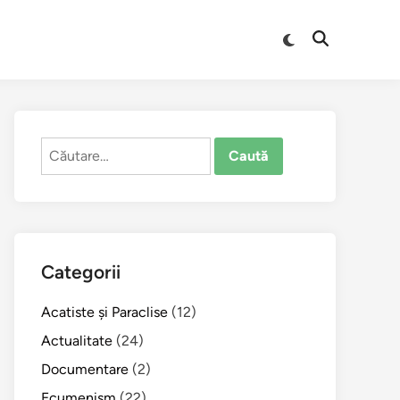
Comută
Deschide
la
căutarea
modul
întunecat
Caută
după:
Categorii
Acatiste şi Paraclise
(12)
Actualitate
(24)
Documentare
(2)
Ecumenism
(22)