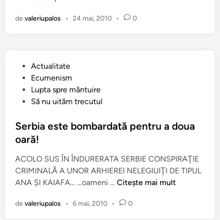
c
i
u
n
i
de
valeriupalos
•
24 mai, 2010
•
0
z
V
i
i
a
t
t
t
o
a
i
ţ
P
Actualitate
p
c
i
u
Ecumenism
a
a
a
b
Lupta spre mântuire
p
n
c
l
Să nu uităm trecutul
e
u
e
i
i
l
i
c
Serbia este bombardată pentru a doua
î
c
a
oară!
n
l
t
C
e
ACOLO SUS ÎN ÎNDURERATA SERBIE CONSPIRAŢIE
î
i
r
CRIMINALĂ A UNOR ARHIEREI NELEGIUIŢI DE TIPUL
n
p
i
S
ANA ŞI KAIAFA… …oameni …
Citește mai mult
r
c
e
u
i
de
valeriupalos
•
6 mai, 2010
•
0
r
c
b