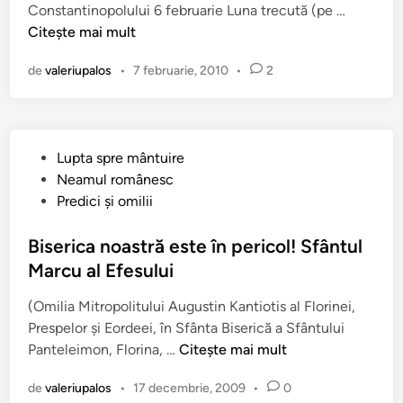
s
S
Constantinopolului 6 februarie Luna trecută (pe …
t
v
c
f
Citește mai mult
î
a
o
â
n
f
p
de
valeriupalos
•
7 februarie, 2010
•
2
n
a
u
t
c
l
u
e
u
l
v
i
P
Lupta spre mântuire
F
r
A
u
Neamul românesc
o
e
r
b
Predici şi omilii
t
o
t
l
i
„
e
i
Biserica noastră este în pericol! Sfântul
e
n
m
c
Marcu al Efesului
:
e
i
a
„
c
e
(Omilia Mitropolitului Augustin Kantiotis al Florinei,
t
N
u
d
Prespelor şi Eordeei, în Sfânta Biserică a Sfântului
î
U
v
B
e
Panteleimon, Florina, …
Citește mai mult
n
”
i
i
R
p
i
de
valeriupalos
•
17 decembrie, 2009
•
0
s
a
a