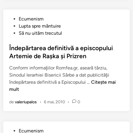
a
i
r
a
e
P
Ecumenism
e
n
u
Lupta spre mântuire
s
u
b
Să nu uităm trecutul
t
a
l
e
s
i
Îndepărtarea definitivă a episcopului
b
c
c
Artemie de Raşka şi Prizren
o
u
a
m
l
Conform informaţiilor Romfea.gr, aseară târziu,
t
b
t
Sinodul Ierarhiei Bisericii Sârbe a dat publicităţii
î
a
ă
Î
îndepărtarea definitivă a Episcopului …
Citește mai
n
r
…
n
mult
d
”
d
a
de
valeriupalos
•
6 mai, 2010
•
0
e
t
p
ă
ă
p
r
e
P
Ecumenism
t