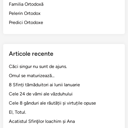
u
Familia Ortodoxă
a
Pelerin Ortodox
l
E
Predici Ortodoxe
f
e
s
u
Articole recente
l
u
Căci singur nu sunt de ajuns.
i
Omul se maturizează…
8 Sfinți tămăduitori ai lunii Ianuarie
Cele 24 de vămi ale văzduhului
Cele 8 gânduri ale răutății și virtuțile opuse
El, Totul.
Acatistul Sfinţilor Ioachim şi Ana