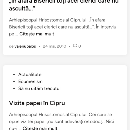
„În afara Bisericii toţi acei clerici care nu
c
i
e
c
ascultă…”
h
i
F
a
i
O
l
Arhiepiscopul Hrisostomos al Ciprului: „În afara
t
f
r
o
Bisericii toţi acei clerici care nu ascultă…”. În interviul
î
r
t
„
r
pe …
Citește mai mult
n
u
o
Î
i
m
d
de
valeriupalos
•
24 mai, 2010
•
0
n
n
o
o
a
a
ş
x
f
)
i
e
a
”
d
P
Actualitate
r
i
u
Ecumenism
a
n
b
Să nu uităm trecutul
B
C
l
i
i
i
Vizita papei în Cipru
s
p
c
e
Arhiepiscopul Hrisostomos al Ciprului: Cei care se
r
a
r
opun vizitei papei „nu sunt adevăraţi ortodocşi. Nici
u
t
i
V
nu-i …
Citește mai mult
c
î