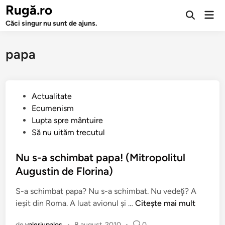
Sari
Rugă.ro
Men
la
Deschide
prin
Căci singur nu sunt de ajuns.
căutarea
conținut
papa
P
Actualitate
u
Ecumenism
b
Lupta spre mântuire
l
Să nu uităm trecutul
i
c
Nu s-a schimbat papa! (Mitropolitul
a
Augustin de Florina)
t
S-a schimbat papa? Nu s-a schimbat. Nu vedeţi? A
î
N
ieşit din Roma. A luat avionul şi …
Citește mai mult
n
u
de
valeriupalos
•
8 august, 2010
•
0