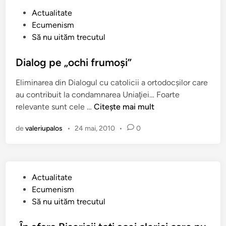
t
t
P
Actualitate
e
r
u
Ecumenism
c
o
b
Să nu uităm trecutul
o
p
l
m
o
i
Dialog pe „ochi frumoşi”
u
l
c
n
i
Eliminarea din Dialogul cu catolicii a ortodocşilor care
a
e
t
au contribuit la condamnarea Uniaţiei… Foarte
t
”
u
D
relevante sunt cele …
Citește mai mult
î
a
l
i
n
l
A
de
valeriupalos
•
24 mai, 2010
•
0
a
e
u
l
B
g
o
i
u
g
s
s
P
Actualitate
p
e
t
u
Ecumenism
e
r
i
b
Să nu uităm trecutul
„
i
n
l
o
c
d
i