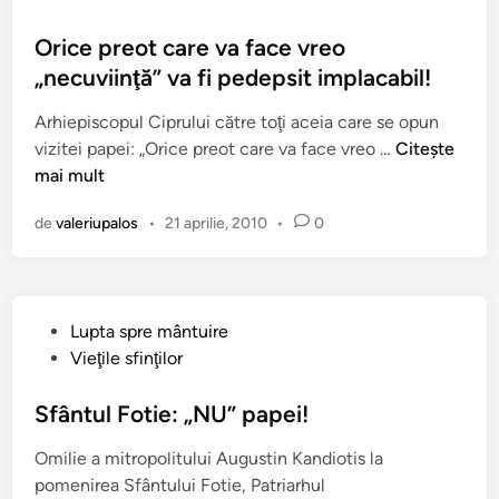
n
u
a
t
b
Orice preot care va face vreo
r
r
l
„necuviinţă” va fi pedepsit implacabil!
e
u
i
a
a
Arhiepiscopul Ciprului către toţi aceia care se opun
c
d
d
O
vizitei papei: „Orice preot care va face vreo …
Citește
a
e
o
r
mai mult
t
f
u
i
î
i
a
de
valeriupalos
•
21 aprilie, 2010
•
0
c
n
n
o
e
i
a
p
t
r
r
i
ă
P
Lupta spre mântuire
e
v
!
u
Vieţile sfinţilor
o
ă
b
t
a
l
Sfântul Fotie: „NU” papei!
c
e
i
a
p
Omilie a mitropolitului Augustin Kandiotis la
c
r
i
pomenirea Sfântului Fotie, Patriarhul
a
e