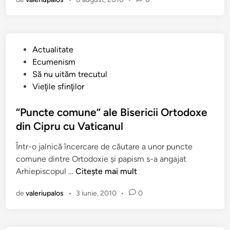
s
-
a
s
P
Actualitate
c
u
Ecumenism
h
b
Să nu uităm trecutul
i
l
Vieţile sfinţilor
m
i
b
c
“Puncte comune” ale Bisericii Ortodoxe
a
a
din Cipru cu Vaticanul
t
t
p
Într-o jalnică încercare de căutare a unor puncte
î
a
comune dintre Ortodoxie şi papism s-a angajat
n
p
“
Arhiepiscopul …
Citește mai mult
a
P
!
de
valeriupalos
•
3 iunie, 2010
•
0
u
(
n
M
c
i