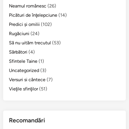
l
e
Neamul românesc
(26)
a
r
Picături de înţelepciune
(14)
c
i
Predici şi omilii
(102)
a
c
b
o
Rugăciuni
(24)
i
l
Să nu uităm trecutul
(53)
l
!
Sărbători
(4)
!
S
f
Sfintele Taine
(1)
â
Uncategorized
(3)
n
Versuri si cântece
(7)
t
u
Vieţile sfinţilor
(51)
l
M
a
r
Recomandări
c