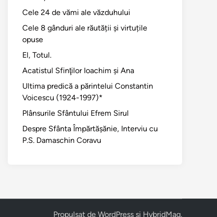
Cele 24 de vămi ale văzduhului
Cele 8 gânduri ale răutății și virtuțile
opuse
El, Totul.
Acatistul Sfinţilor Ioachim şi Ana
Ultima predică a părintelui Constantin
Voicescu (1924-1997)*
Plânsurile Sfântului Efrem Sirul
Despre Sfânta Împărtăşănie, Interviu cu
P.S. Damaschin Coravu
Propulsat de
WordPress
și
HybridMag
.