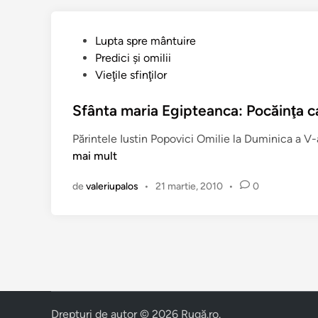
P
Lupta spre mântuire
u
Predici şi omilii
b
Vieţile sfinţilor
l
i
Sfânta maria Egipteanca: Pocăinţa ca
c
Părintele Iustin Popovici Omilie la Duminica a V-
a
mai mult
t
î
de
valeriupalos
•
21 martie, 2010
•
0
n
Drepturi de autor © 2026
Rugă.ro
.