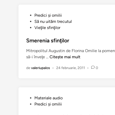
n
P
Predici şi omilii
u
Să nu uităm trecutul
b
Vieţile sfinţilor
l
i
Smerenia sfinţilor
c
Mitropolitul Augustin de Florina Omilie la pomenir
a
S
să-i înveţe …
Citește mai mult
t
m
î
de
valeriupalos
•
24 februarie, 2011
•
0
e
n
r
e
n
i
P
Materiale audio
a
u
Predici şi omilii
s
b
f