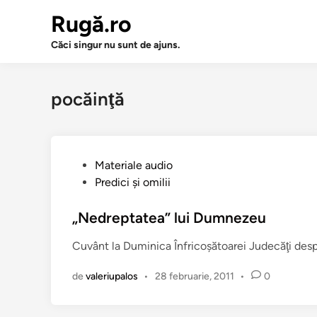
Sari
Rugă.ro
la
conținut
Căci singur nu sunt de ajuns.
pocăinţă
P
Materiale audio
u
Predici şi omilii
b
l
„Nedreptatea” lui Dumnezeu
i
Cuvânt la Duminica Înfricoşătoarei Judecăţi des
c
a
de
valeriupalos
•
28 februarie, 2011
•
0
t
î