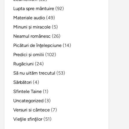
Lupta spre mântuire
(92)
Materiale audio
(49)
Minuni şi miracole
(5)
Neamul românesc
(26)
Picături de înţelepciune
(14)
Predici şi omilii
(102)
Rugăciuni
(24)
Să nu uităm trecutul
(53)
Sărbători
(4)
Sfintele Taine
(1)
Uncategorized
(3)
Versuri si cântece
(7)
Vieţile sfinţilor
(51)