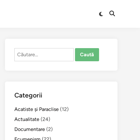
Comută
Deschide
la
căutarea
modul
întunecat
Caută
după:
Categorii
Acatiste şi Paraclise
(12)
Actualitate
(24)
Documentare
(2)
Ecumenism
(22)