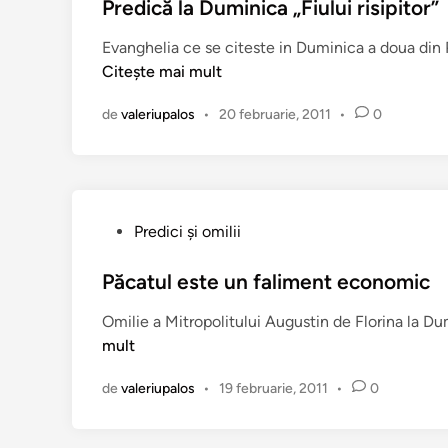
l
Predică la Duminica „Fiului risipitor”
i
i
n
Evanghelia ce se citeste in Duminica a doua din P
c
ţ
Citește mai mult
a
i
t
l
de
valeriupalos
•
20 februarie, 2011
•
0
î
o
n
r
P
Predici şi omilii
u
b
Păcatul este un faliment economic
l
Omilie a Mitropolitului Augustin de Florina la Dumi
i
mult
c
a
de
valeriupalos
•
19 februarie, 2011
•
0
t
î
n