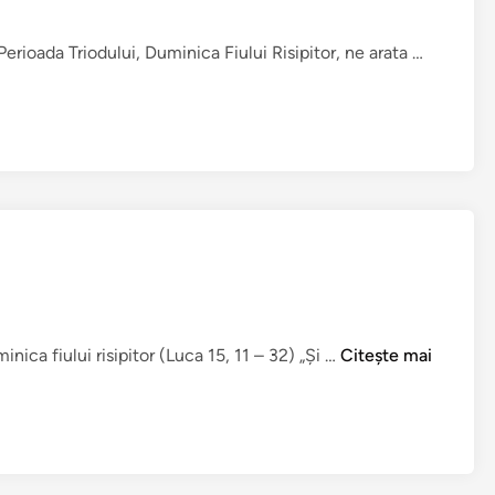
P
erioada Triodului, Duminica Fiului Risipitor, ne arata …
r
e
d
i
c
ă
l
a
D
u
m
P
nica fiului risipitor (Luca 15, 11 – 32) „Şi …
Citește mai
i
ă
n
c
i
a
c
t
a
u