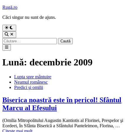
Sari
Rugă.ro
la
Căci singur nu sunt de ajuns.
conținut
Comută
la
Deschide
modul
căutarea
Caută
întunecat
după:
Meniu
principal
Lună:
decembrie 2009
Publicat
Lupta spre mântuire
în
Neamul românesc
Predici şi omilii
Biserica noastră este în pericol! Sfântul
Marcu al Efesului
(Omilia Mitropolitului Augustin Kantiotis al Florinei, Prespelor şi
Biseri
Eordeei, în Sfânta Biserică a Sfântului Panteleimon, Florina, …
noastr
Citește mai mult