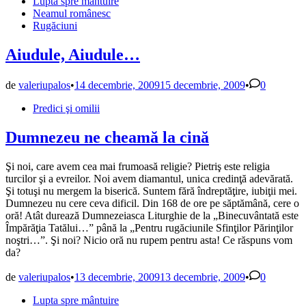
Publicat
Lupta spre mântuire
în
Neamul românesc
Rugăciuni
Aiudule, Aiudule…
de
valeriupalos
•
14 decembrie, 2009
15 decembrie, 2009
•
0
Publicat
Predici şi omilii
în
Dumnezeu ne cheamă la cină
Şi noi, care avem cea mai frumoasă religie? Pietriş este religia
turcilor şi a evreilor. Noi avem diamantul, unica credinţă adevărată.
Şi totuşi nu mergem la biserică. Suntem fără îndreptăţire, iubiţii mei.
Dumnezeu nu cere ceva dificil. Din 168 de ore pe săptămână, cere o
oră! Atât durează Dumnezeiasca Liturghie de la „Binecuvântată este
Împărăţia Tatălui…” până la „Pentru rugăciunile Sfinţilor Părinţilor
noştri…”. Şi noi? Nicio oră nu rupem pentru asta! Ce răspuns vom
da?
de
valeriupalos
•
13 decembrie, 2009
13 decembrie, 2009
•
0
Publicat
Lupta spre mântuire