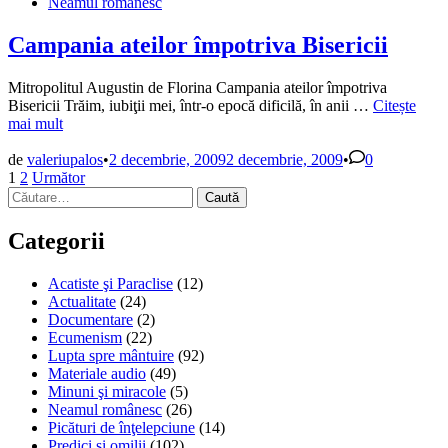
în
Neamul românesc
despre
împărtăşanie
Campania ateilor împotriva Bisericii
Mitropolitul Augustin de Florina Campania ateilor împotriva
Campania
Bisericii Trăim, iubiţii mei, într-o epocă dificilă, în anii …
Citește
ateilor
mai mult
împotriva
Bisericii
de
valeriupalos
•
2 decembrie, 2009
2 decembrie, 2009
•
0
Paginație
1
2
Următor
Caută
articole
după:
Categorii
Acatiste şi Paraclise
(12)
Actualitate
(24)
Documentare
(2)
Ecumenism
(22)
Lupta spre mântuire
(92)
Materiale audio
(49)
Minuni şi miracole
(5)
Neamul românesc
(26)
Picături de înţelepciune
(14)
Predici şi omilii
(102)