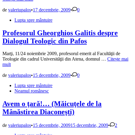
este
în
de
valeriupalos
•
17 decembrie, 2009
•
0
pericol
Publicat
Lupta spre mântuire
Sfântu
în
Marcu
al
Profesorul Gheorghios Galitis despre
Efesul
Dialogul Teologic din Pafos
Marţi, 11/24 noiembrie 2009, profesorul emerit al Facultăţii de
Profesorul
Teologie din cadrul Universităţii din Atena, domnul …
Citește mai
Gheorghios
mult
Galitis
despre
de
valeriupalos
•
15 decembrie, 2009
•
0
Dialogul
Publicat
Lupta spre mântuire
Teologic
în
Neamul românesc
din
Pafos
Avem o ţară!… (Măicuţele de la
Mânăstirea Diaconeşti)
de
valeriupalos
•
15 decembrie, 2009
15 decembrie, 2009
•
2