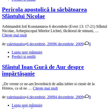
Pericola apostolică la sărbătoarea
Sfântului Nicolae
Arhimandrit Ioil Konstantaros 6 decembrie (Evrei 13: 17-21) Sfântul
Perico
Nicolae, Arhiepiscopul Mirelor Lichiei, făcătorul de minuni, …
aposto
Citește mai mult
la
sărbăt
de
valeriupalos
•
6 decembrie, 2009
6 decembrie, 2009
•
0
Sfântu
Publicat
Lupta spre mântuire
Nicola
în
Predici şi omilii
Sfântul Ioan Gură de Aur despre
împărtăşanie
„De vreme ce ne-am învrednicit de atâta iubire si cinste de la
Sfântul
Hristos, ca să ne …
Citește mai mult
Ioan
Gură
de
valeriupalos
•
4 decembrie, 2009
4 decembrie, 2009
•
0
de
Publicat
Lupta spre mântuire
Aur