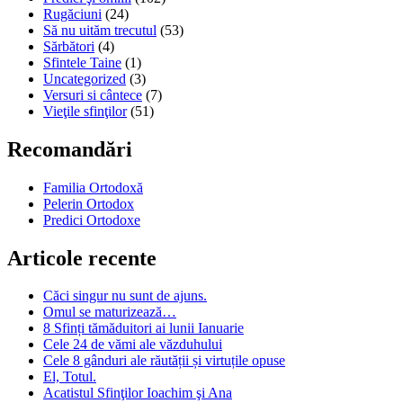
Rugăciuni
(24)
Să nu uităm trecutul
(53)
Sărbători
(4)
Sfintele Taine
(1)
Uncategorized
(3)
Versuri si cântece
(7)
Vieţile sfinţilor
(51)
Recomandări
Familia Ortodoxă
Pelerin Ortodox
Predici Ortodoxe
Articole recente
Căci singur nu sunt de ajuns.
Omul se maturizează…
8 Sfinți tămăduitori ai lunii Ianuarie
Cele 24 de vămi ale văzduhului
Cele 8 gânduri ale răutății și virtuțile opuse
El, Totul.
Acatistul Sfinţilor Ioachim şi Ana