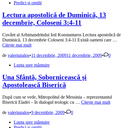
în
Predici şi omilii
Lectura apostolică de Duminică, 13
decembrie, Coloseni 3:4-11
Cuvânt al Arhimandritului Ioil Konstantaros Lectura apostolică de
Lectu
Duminică, 13 decembrie Coloseni 3:4-11 Există oameni care …
aposto
Citește mai mult
de
Dumin
de
valeriupalos
•
11 decembrie, 2009
11 decembrie, 2009
•
0
13
Publicat
Lupta spre mântuire
decem
în
Colos
3:4-
Una Sfântă, Sobornicească şi
11
Apostolească Biserică
După cum se vede, Mitropolitul de Messinia – reprezentantul
Una
Bisericii Eladei – în dialogul teologic cu …
Citește mai mult
Sfântă,
Sobornicească
de
valeriupalos
•
9 decembrie, 2009
•
0
şi
Publicat
Lupta spre mântuire
Apostolească
în
Predici şi omilii
Biserică