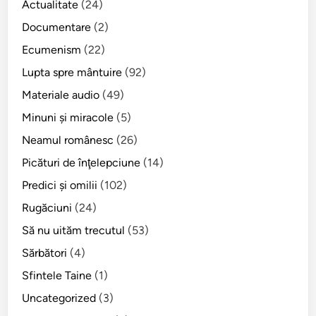
l
Actualitate
(24)
r
e
u
i
Documentare
(2)
p
m
n
s
Ecumenism
(22)
a
t
i
n
Lupta spre mântuire
(92)
e
t
i
l
Materiale audio
(49)
i
t
e
m
Minuni şi miracole
(5)
ă
A
p
ţ
Neamul românesc
(26)
u
l
i
g
Picături de înţelepciune
(14)
a
i
u
c
Predici şi omilii
(102)
–
s
a
O
Rugăciuni
(24)
t
b
m
i
Să nu uităm trecutul
(53)
i
i
n
l
Sărbători
(4)
l
,
!
i
Sfintele Taine
(1)
M
e
i
Uncategorized
(3)
l
t