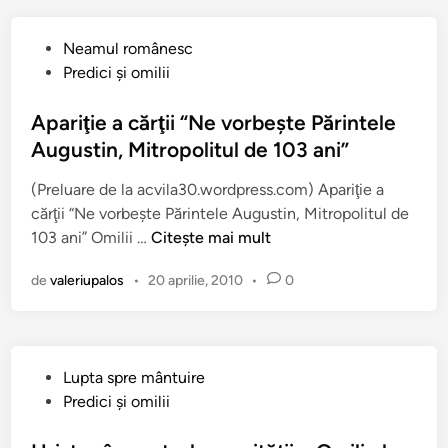
p
r
P
Neamul românesc
e
u
Predici şi omilii
o
b
t
l
Apariţie a cărţii “Ne vorbeşte Părintele
c
i
Augustin, Mitropolitul de 103 ani”
a
c
r
(Preluare de la acvila30.wordpress.com) Apariţie a
a
e
cărţii “Ne vorbeşte Părintele Augustin, Mitropolitul de
t
v
A
103 ani” Omilii …
Citește mai mult
î
a
p
n
f
de
valeriupalos
•
20 aprilie, 2010
•
0
a
a
r
c
i
e
ţ
v
P
Lupta spre mântuire
i
r
u
Predici şi omilii
e
e
b
a
o