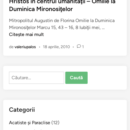
l
Hristos în centrul umanităţii – Omilie la
c
„
i
Duminica Mironosiţelor
ă
n
c
r
e
Mitropolitul Augustin de Florina Omilie la Duminica
a
ţ
c
H
Mironosiţelor Marcu 15, 43 – 16, 8 Iubiţii mei, …
t
i
u
r
Citește mai mult
î
i
v
i
n
“
i
de
valeriupalos
•
18 aprilie, 2010
•
1
s
N
i
t
e
n
o
v
ţ
s
o
ă
Caută
î
r
”
după:
n
b
v
c
e
a
e
ş
f
n
t
i
Categorii
t
e
p
r
P
e
Acatiste şi Paraclise
(12)
u
ă
d