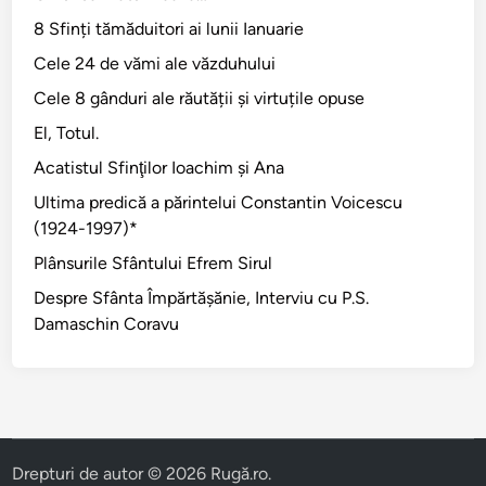
l
8 Sfinți tămăduitori ai lunii Ianuarie
o
Cele 24 de vămi ale văzduhului
r
Cele 8 gânduri ale răutății și virtuțile opuse
El, Totul.
Acatistul Sfinţilor Ioachim şi Ana
Ultima predică a părintelui Constantin Voicescu
(1924-1997)*
Plânsurile Sfântului Efrem Sirul
Despre Sfânta Împărtăşănie, Interviu cu P.S.
Damaschin Coravu
Drepturi de autor © 2026
Rugă.ro
.