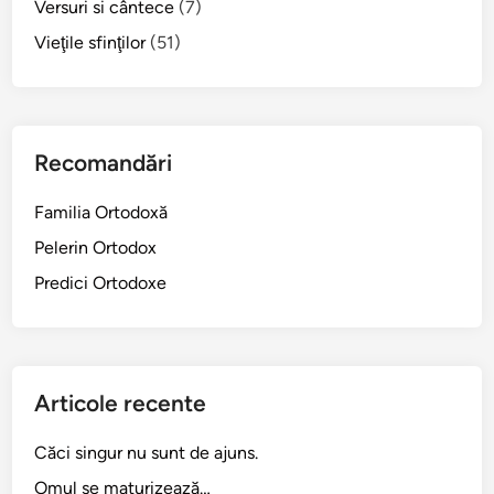
Versuri si cântece
(7)
a
r
D
Vieţile sfinţilor
(51)
o
u
p
m
o
i
l
n
i
Recomandări
i
t
c
u
Familia Ortodoxă
a
l
Pelerin Ortodox
M
d
i
Predici Ortodoxe
e
r
1
o
0
n
3
o
a
Articole recente
s
n
i
i
Căci singur nu sunt de ajuns.
ţ
”
Omul se maturizează…
e