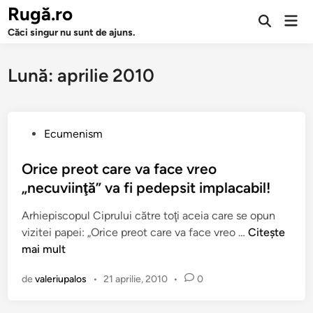
Sari
Rugă.ro
Men
la
Deschide
prin
Căci singur nu sunt de ajuns.
căutarea
conținut
Lună:
aprilie 2010
P
Ecumenism
u
b
Orice preot care va face vreo
l
„necuviinţă” va fi pedepsit implacabil!
i
Arhiepiscopul Ciprului către toţi aceia care se opun
c
O
vizitei papei: „Orice preot care va face vreo …
Citește
a
r
mai mult
t
i
î
de
valeriupalos
•
21 aprilie, 2010
•
0
c
n
e