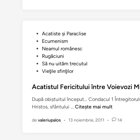
n
ă
c
i
u
P
Acatiste şi Paraclise
n
u
Ecumenism
e
b
Neamul românesc
a
l
Rugăciuni
o
i
Să nu uităm trecutul
r
c
Vieţile sfinţilor
t
a
o
t
Acatistul Fericitului între Voievozi 
d
î
o
După obiştuitul început… Condacul 1 Întregitorului
n
c
A
Hristos, sfântului …
Citește mai mult
ş
c
i
de
valeriupalos
•
13 noiembrie, 2011
•
14
a
l
t
o
i