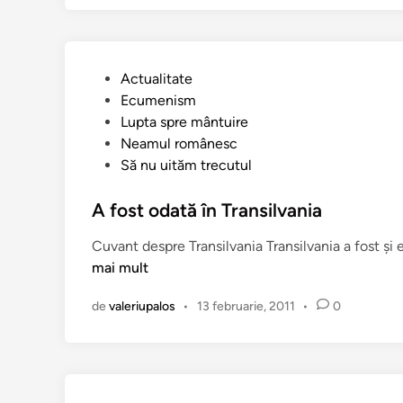
n
s
l
a
P
Actualitate
t
u
Ecumenism
a
b
Lupta spre mântuire
t
l
Neamul românesc
e
i
Să nu uităm trecutul
c
a
A fost odată în Transilvania
t
Cuvant despre Transilvania Transilvania a fost şi 
î
mai mult
n
de
valeriupalos
•
13 februarie, 2011
•
0