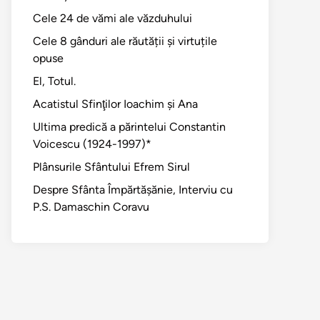
Cele 24 de vămi ale văzduhului
Cele 8 gânduri ale răutății și virtuțile
opuse
El, Totul.
Acatistul Sfinţilor Ioachim şi Ana
Ultima predică a părintelui Constantin
Voicescu (1924-1997)*
Plânsurile Sfântului Efrem Sirul
Despre Sfânta Împărtăşănie, Interviu cu
P.S. Damaschin Coravu