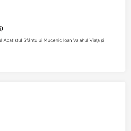
i)
l Acatistul Sfântului Mucenic Ioan Valahul Viaţa şi