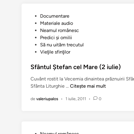
r
s
r
t
o
P
Documentare
u
m
u
Materiale audio
l
â
b
Neamul românesc
F
n
l
Predici şi omilii
e
i
i
Să nu uităm trecutul
r
p
c
Vieţile sfinţilor
i
e
a
c
n
t
Sfântul Ștefan cel Mare (2 iulie)
i
t
î
t
Cuvânt rostit la Vecernia dinaintea prăznuirii Sfâ
r
n
u
S
Sfânta Liturghie …
Citește mai mult
u
l
f
u
u
de
valeriupalos
•
1 iulie, 2011
•
0
â
n
i
n
a
î
t
l
n
u
e
t
l
s
r
P
Neamul românesc