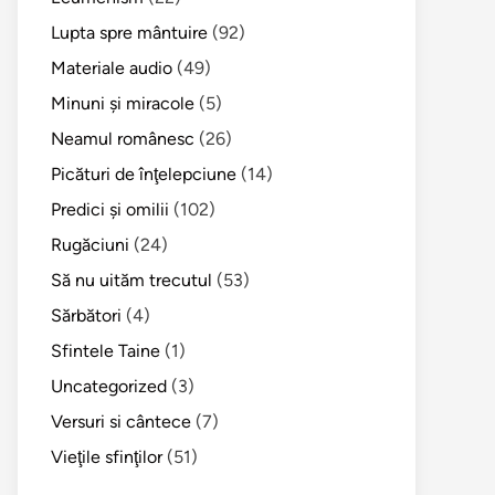
Lupta spre mântuire
(92)
Materiale audio
(49)
Minuni şi miracole
(5)
Neamul românesc
(26)
Picături de înţelepciune
(14)
Predici şi omilii
(102)
Rugăciuni
(24)
Să nu uităm trecutul
(53)
Sărbători
(4)
Sfintele Taine
(1)
Uncategorized
(3)
Versuri si cântece
(7)
Vieţile sfinţilor
(51)