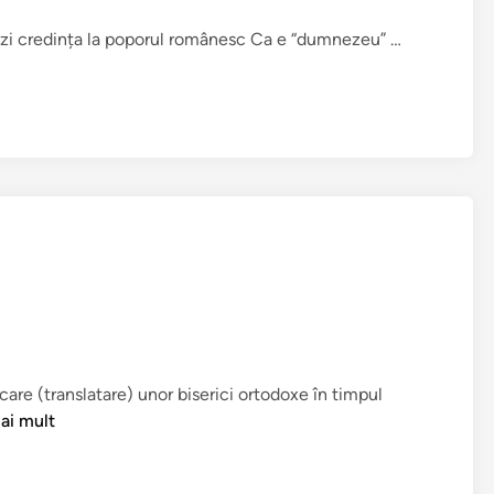
„
i azi credința la poporul românesc Ca e “dumnezeu” …
C
r
e
d
i
n
ț
a
î
n
p
o
p
are (translatare) unor biserici ortodoxe în timpul
o
ai mult
r
”