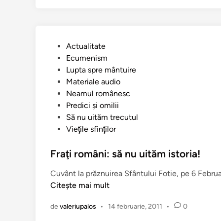
e
)
s
t
e
P
Actualitate
a
u
Ecumenism
b
b
Lupta spre mântuire
i
l
Materiale audio
s
i
Neamul românesc
e
c
Predici şi omilii
r
a
Să nu uităm trecutul
i
t
Vieţile sfinţilor
c
î
i
n
Fraţi români: să nu uităm istoria!
l
o
Cuvânt la prăznuirea Sfântului Fotie, pe 6 Febru
r
Citește mai mult
t
r
de
valeriupalos
•
14 februarie, 2011
•
0
a