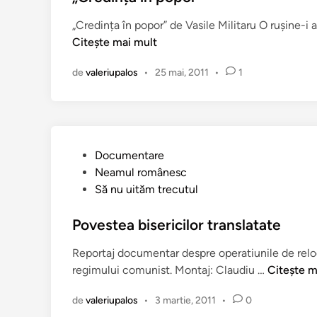
i
e
a
c
„Credința în popor” de Vasile Militaru O rușine-
)
t
I
Citește mai mult
î
o
n
a
de
valeriupalos
•
25 mai, 2011
•
1
n
V
a
l
a
P
Documentare
h
u
Neamul românesc
u
b
Să nu uităm trecutul
l
l
(
i
Povestea bisericilor translatate
1
c
Reportaj documentar despre operatiunile de reloc
2
a
P
regimului comunist. Montaj: Claudiu …
Citește m
m
t
o
a
î
de
valeriupalos
•
3 martie, 2011
•
0
v
i
n