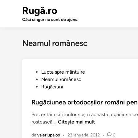
Sari
Rugă.ro
la
conținut
Căci singur nu sunt de ajuns.
Neamul românesc
P
Lupta spre mântuire
u
Neamul românesc
b
Rugăciuni
l
i
Rugăciunea ortodocşilor români pent
c
Prezentăm cititorilor noştri această rugăciune ce
a
R
rostească …
Citește mai mult
t
u
î
de
valeriupalos
•
23 ianuarie, 2012
•
0
g