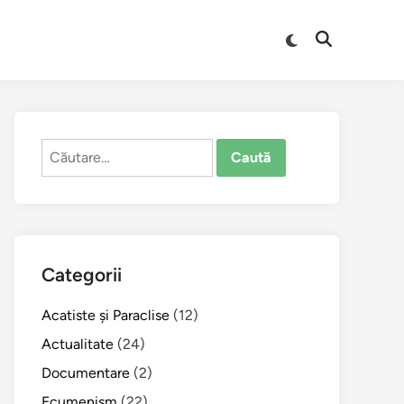
Comută
Deschide
la
căutarea
modul
întunecat
Caută
după:
Categorii
Acatiste şi Paraclise
(12)
Actualitate
(24)
Documentare
(2)
Ecumenism
(22)