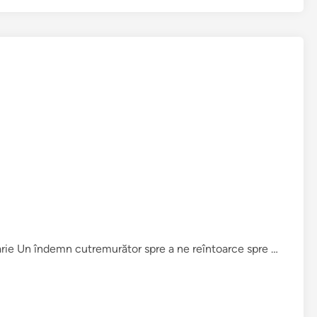
F
arie Un îndemn cutremurător spre a ne reîntoarce spre …
r
a
ţ
i