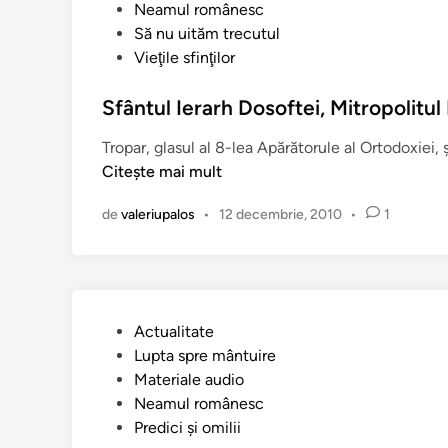
P
Neamul românesc
u
Să nu uităm trecutul
b
Vieţile sfinţilor
l
i
Sfântul Ierarh Dosoftei, Mitropolitu
c
Tropar, glasul al 8-lea Apărătorule al Ortodoxiei, ş
a
Citește mai mult
t
î
de
valeriupalos
•
12 decembrie, 2010
•
1
n
P
Actualitate
u
Lupta spre mântuire
b
Materiale audio
l
Neamul românesc
i
Predici şi omilii