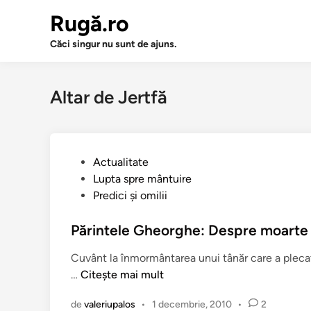
Sari
Rugă.ro
la
conținut
Căci singur nu sunt de ajuns.
Altar de Jertfă
P
Actualitate
u
Lupta spre mântuire
b
Predici şi omilii
l
i
Părintele Gheorghe: Despre moarte ş
c
Cuvânt la înmormântarea unui tânăr care a plecat 
a
P
…
Citește mai mult
t
ă
î
de
valeriupalos
•
1 decembrie, 2010
•
2
r