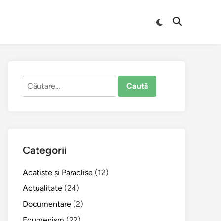
Comută
Deschide
la
căutarea
modul
întunecat
Caută
după:
Categorii
Acatiste şi Paraclise
(12)
Actualitate
(24)
Documentare
(2)
Ecumenism
(22)