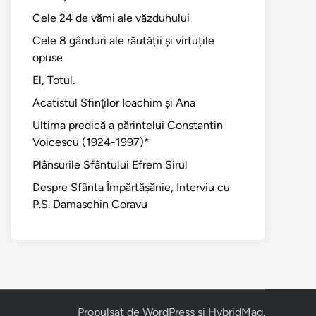
Cele 24 de vămi ale văzduhului
Cele 8 gânduri ale răutății și virtuțile
opuse
El, Totul.
Acatistul Sfinţilor Ioachim şi Ana
Ultima predică a părintelui Constantin
Voicescu (1924-1997)*
Plânsurile Sfântului Efrem Sirul
Despre Sfânta Împărtăşănie, Interviu cu
P.S. Damaschin Coravu
Propulsat de
WordPress
și
HybridMag
.