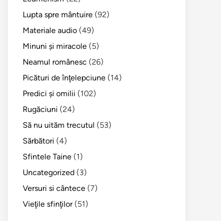
Lupta spre mântuire
(92)
Materiale audio
(49)
Minuni şi miracole
(5)
Neamul românesc
(26)
Picături de înţelepciune
(14)
Predici şi omilii
(102)
Rugăciuni
(24)
Să nu uităm trecutul
(53)
Sărbători
(4)
Sfintele Taine
(1)
Uncategorized
(3)
Versuri si cântece
(7)
Vieţile sfinţilor
(51)