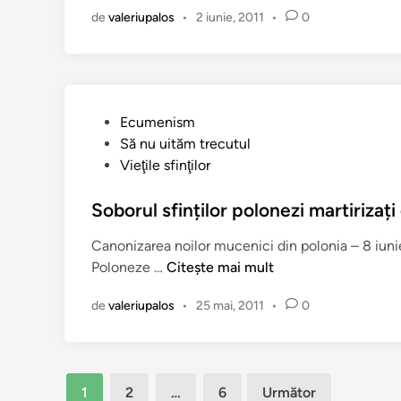
t
I
de
valeriupalos
•
2 iunie, 2011
•
0
â
î
o
n
n
a
t
n
u
V
l
a
P
Ecumenism
M
l
u
Să nu uităm trecutul
u
a
b
Vieţile sfinţilor
c
h
l
e
u
i
Soborul sfinților polonezi martirizați 
n
l
c
i
Canonizarea noilor mucenici din polonia – 8 iuni
(
a
c
S
Poloneze …
Citește mai mult
1
t
E
o
2
î
r
de
valeriupalos
•
25 mai, 2011
•
0
b
m
n
m
o
a
i
r
i
e
u
)
Paginație
:
1
2
…
6
Următor
l