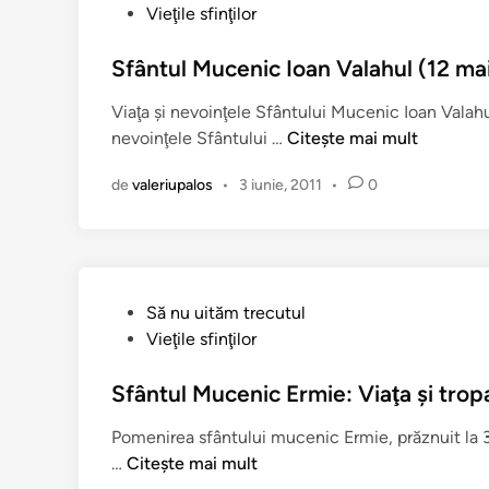
u
b
Vieţile sfinţilor
7
l
l
i
i
i
Sfântul Mucenic Ioan Valahul (12 ma
u
e
c
l
Viaţa şi nevoinţele Sfântului Mucenic Ioan Valahu
)
a
i
S
nevoinţele Sfântului …
Citește mai mult
t
e
f
î
)
de
valeriupalos
•
3 iunie, 2011
•
0
â
n
n
t
u
l
P
Să nu uităm trecutul
M
u
Vieţile sfinţilor
u
b
c
l
Sfântul Mucenic Ermie: Viaţa şi tropa
e
i
n
Pomenirea sfântului mucenic Ermie, prăznuit la 3
c
i
S
…
Citește mai mult
a
c
f