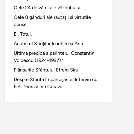
Cele 24 de vămi ale văzduhului
Cele 8 gânduri ale răutății și virtuțile
opuse
El, Totul.
Acatistul Sfinţilor Ioachim şi Ana
Ultima predică a părintelui Constantin
Voicescu (1924-1997)*
Plânsurile Sfântului Efrem Sirul
Despre Sfânta Împărtăşănie, Interviu cu
P.S. Damaschin Coravu