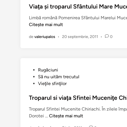
F
c
l
Viaţa şi troparul Sfântului Mare Mu
e
a
i
r
Limbă română Pomenirea Sfântului Marelui Mucenic E
r
c
i
Citește mai mult
i
a
c
e
t
i
de
valeriupalos
•
20 septembrie, 2011
•
0
î
t
n
u
l
u
i
P
Rugăciuni
î
u
Să nu uităm trecutul
n
b
Vieţile sfinţilor
t
l
r
i
Troparul si viaţa Sfintei Muceniţe Chir
e
c
Troparul Sfintei Mucenite Chiriachi. În zilele împ
V
a
T
Dorotei …
Citește mai mult
o
t
r
i
î