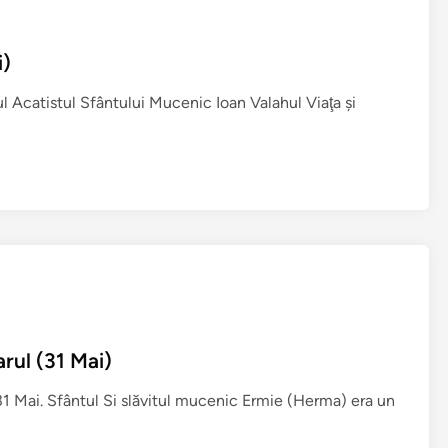
i
r
e
ă
i)
z
n
l Acatistul Sfântului Mucenic Ioan Valahul Viaţa şi
u
i
r
e
a
S
f
i
n
ț
i
rul (31 Mai)
l
1 Mai. Sfântul Si slăvitul mucenic Ermie (Herma) era un
o
r