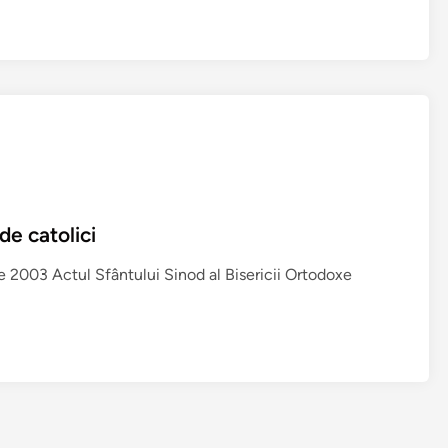
M
u
c
e
n
i
c
i
R
o
de catolici
m
â
e 2003 Actul Sfântului Sinod al Bisericii Ortodoxe
n
i
d
e
l
a
N