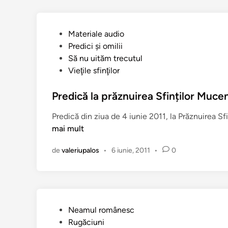
t
i
u
M
l
u
P
Materiale audio
Ș
c
u
Predici şi omilii
t
e
b
Să nu uităm trecutul
e
n
l
Vieţile sfinţilor
f
i
i
a
ţ
c
Predică la prăznuirea Sfinților Mucen
n
e
a
c
Predică din ziua de 4 iunie 2011, la Prăznuirea Sf
C
t
e
mai mult
h
î
l
i
n
M
de
valeriupalos
•
6 iunie, 2011
•
0
r
a
i
r
a
e
c
(
h
2
P
Neamul românesc
i
i
u
Rugăciuni
(