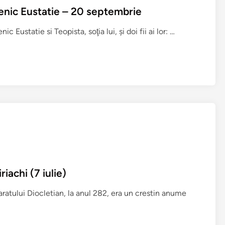
cenic Eustatie – 20 septembrie
V
ustatie si Teopista, soţia lui, şi doi fii ai lor: …
i
a
ţ
a
ş
i
t
r
o
p
a
iachi (7 iulie)
r
u
aratului Diocletian, la anul 282, era un crestin anume
l
S
f