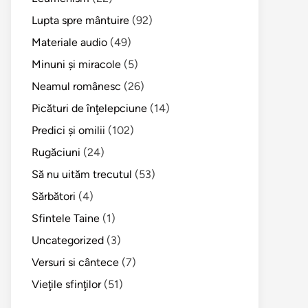
Lupta spre mântuire
(92)
Materiale audio
(49)
Minuni şi miracole
(5)
Neamul românesc
(26)
Picături de înţelepciune
(14)
Predici şi omilii
(102)
Rugăciuni
(24)
Să nu uităm trecutul
(53)
Sărbători
(4)
Sfintele Taine
(1)
Uncategorized
(3)
Versuri si cântece
(7)
Vieţile sfinţilor
(51)