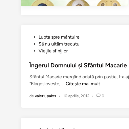
P
Lupta spre mântuire
u
Să nu uităm trecutul
b
Vieţile sfinţilor
l
i
Îngerul Domnului şi Sfântul Macarie
c
Sfântul Macarie mergând odată prin pustie, l-a a
a
Î
“Blagosloveşte, …
Citește mai mult
t
n
î
de
valeriupalos
•
10 aprilie, 2012
•
0
g
n
e
r
u
l