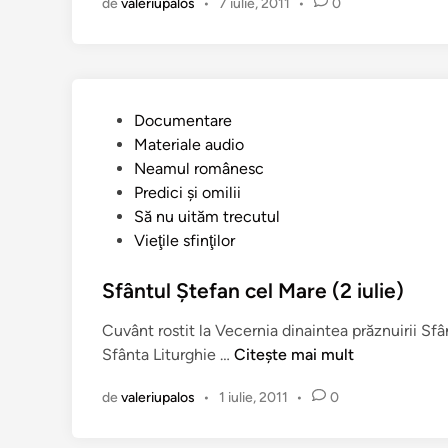
de
valeriupalos
•
7 iulie, 2011
•
0
o
e
n
p
v
a
o
r
z
u
i
P
Documentare
l
M
u
Materiale audio
s
i
b
Neamul românesc
i
h
l
Predici şi omilii
v
a
i
Să nu uităm trecutul
i
i
c
Vieţile sfinţilor
a
V
a
ţ
o
t
Sfântul Ștefan cel Mare (2 iulie)
a
d
î
S
ă
Cuvânt rostit la Vecernia dinaintea prăznuirii Sfâ
n
f
S
Sfânta Liturghie …
Citește mai mult
i
f
n
de
valeriupalos
•
1 iulie, 2011
•
0
â
t
n
e