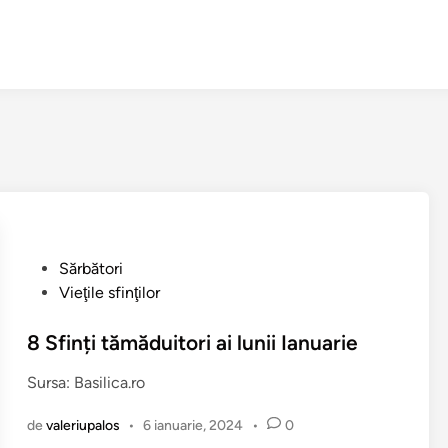
P
Sărbători
u
Vieţile sfinţilor
b
l
8 Sfinți tămăduitori ai lunii Ianuarie
i
Sursa: Basilica.ro
c
a
de
valeriupalos
•
6 ianuarie, 2024
•
0
t