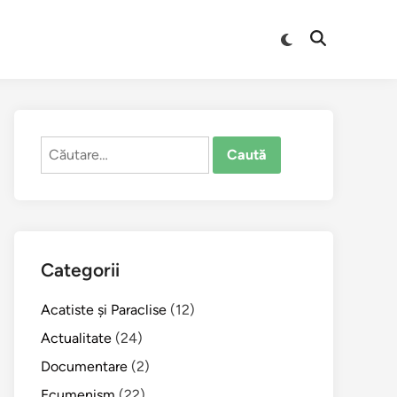
Comută
Deschide
la
căutarea
modul
întunecat
Caută
după:
Categorii
Acatiste şi Paraclise
(12)
Actualitate
(24)
Documentare
(2)
Ecumenism
(22)