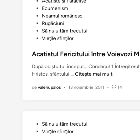
P
Acatiste şi Paraclise
D
u
Ecumenism
o
b
Neamul românesc
m
l
Rugăciuni
n
i
Să nu uităm trecutul
u
c
Vieţile sfinţilor
l
a
u
t
Acatistul Fericitului între Voievozi 
i
î
ş
După obiştuitul început… Condacul 1 Întregitorului
n
i
A
Hristos, sfântului …
Citește mai mult
S
c
f
de
valeriupalos
•
13 noiembrie, 2011
•
14
a
â
t
n
i
t
s
u
t
l
P
Să nu uităm trecutul
u
M
u
Vieţile sfinţilor
l
a
b