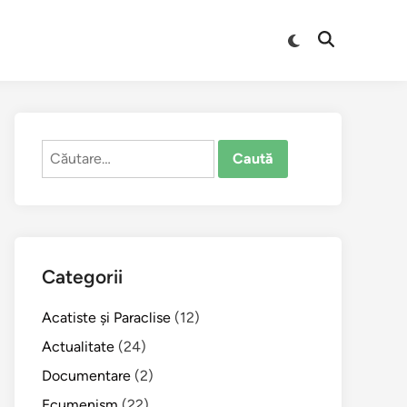
Comută
Deschide
la
căutarea
modul
întunecat
Caută
după:
Categorii
Acatiste şi Paraclise
(12)
Actualitate
(24)
Documentare
(2)
Ecumenism
(22)