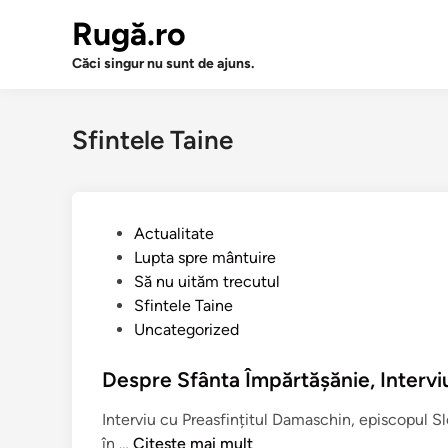
Sari
Rugă.ro
la
conținut
Căci singur nu sunt de ajuns.
Sfintele Taine
P
Actualitate
u
Lupta spre mântuire
b
Să nu uităm trecutul
l
Sfintele Taine
i
Uncategorized
c
a
Despre Sfânta Împărtăşănie, Interv
t
Interviu cu Preasfințitul Damaschin, episcopul Slo
î
D
în …
Citește mai mult