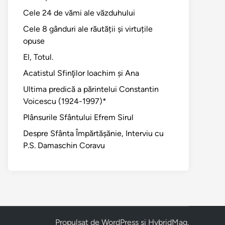
Cele 24 de vămi ale văzduhului
Cele 8 gânduri ale răutății și virtuțile
opuse
El, Totul.
Acatistul Sfinţilor Ioachim şi Ana
Ultima predică a părintelui Constantin
Voicescu (1924-1997)*
Plânsurile Sfântului Efrem Sirul
Despre Sfânta Împărtăşănie, Interviu cu
P.S. Damaschin Coravu
Propulsat de
WordPress
și
HybridMag
.