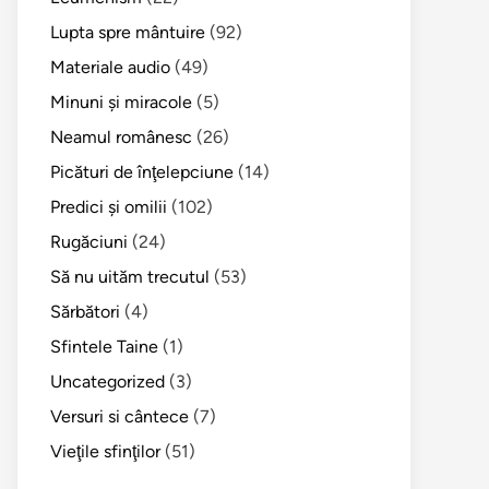
Lupta spre mântuire
(92)
Materiale audio
(49)
Minuni şi miracole
(5)
Neamul românesc
(26)
Picături de înţelepciune
(14)
Predici şi omilii
(102)
Rugăciuni
(24)
Să nu uităm trecutul
(53)
Sărbători
(4)
Sfintele Taine
(1)
Uncategorized
(3)
Versuri si cântece
(7)
Vieţile sfinţilor
(51)