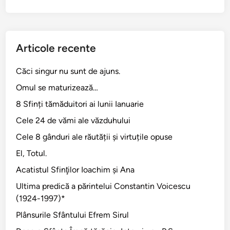
Articole recente
Căci singur nu sunt de ajuns.
Omul se maturizează…
8 Sfinți tămăduitori ai lunii Ianuarie
Cele 24 de vămi ale văzduhului
Cele 8 gânduri ale răutății și virtuțile opuse
El, Totul.
Acatistul Sfinţilor Ioachim şi Ana
Ultima predică a părintelui Constantin Voicescu
(1924-1997)*
Plânsurile Sfântului Efrem Sirul