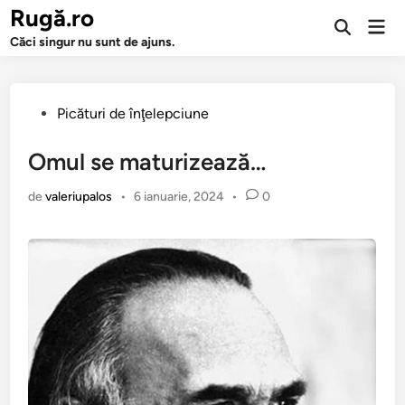
Sari
Rugă.ro
Men
la
Deschide
prin
Căci singur nu sunt de ajuns.
căutarea
conținut
Publicat
Picături de înţelepciune
în
Omul se maturizează…
de
valeriupalos
•
6 ianuarie, 2024
•
0