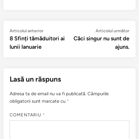
Navigare
Articolul
Arti
Articolul anterior
Articolul următor
anterior:
urmă
8 Sfinți tămăduitori ai
Căci singur nu sunt de
în
lunii Ianuarie
ajuns.
articole
Lasă un răspuns
Adresa ta de email nu va fi publicată.
Câmpurile
obligatorii sunt marcate cu
*
COMENTARIU
*