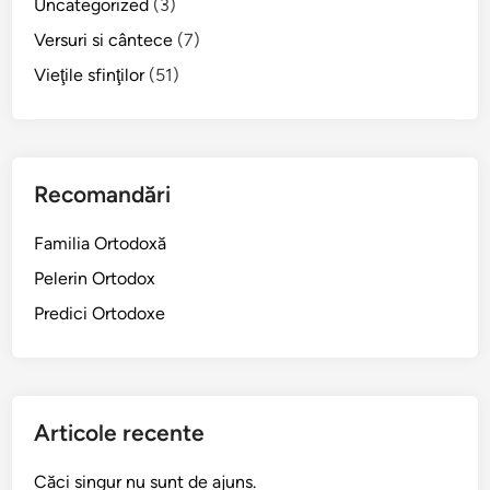
Uncategorized
(3)
u
Versuri si cântece
(7)
c
u
Vieţile sfinţilor
(51)
P
.
S
.
Recomandări
D
a
Familia Ortodoxă
m
Pelerin Ortodox
a
s
Predici Ortodoxe
c
h
i
n
Articole recente
C
o
Căci singur nu sunt de ajuns.