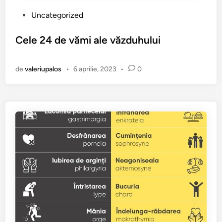
P
Uncategorized
u
b
Cele 24 de vămi ale văzduhului
l
i
de
valeriupalos
•
6 aprilie, 2023
•
0
c
a
t
î
n