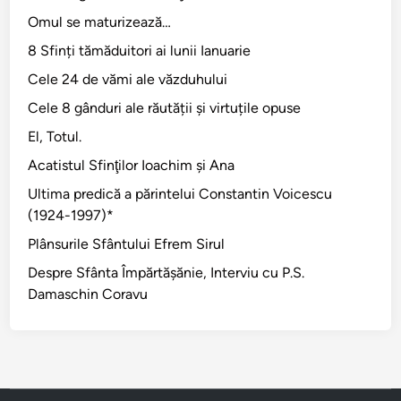
r
Omul se maturizează…
a
v
8 Sfinți tămăduitori ai lunii Ianuarie
u
Cele 24 de vămi ale văzduhului
Cele 8 gânduri ale răutății și virtuțile opuse
El, Totul.
Acatistul Sfinţilor Ioachim şi Ana
Ultima predică a părintelui Constantin Voicescu
(1924-1997)*
Plânsurile Sfântului Efrem Sirul
Despre Sfânta Împărtăşănie, Interviu cu P.S.
Damaschin Coravu