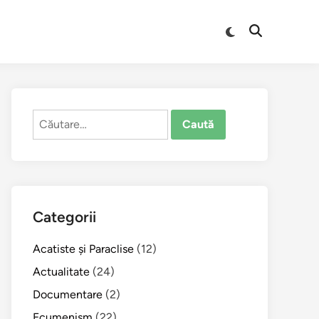
Comută
Deschide
la
căutarea
modul
întunecat
Caută
după:
Categorii
Acatiste şi Paraclise
(12)
Actualitate
(24)
Documentare
(2)
Ecumenism
(22)