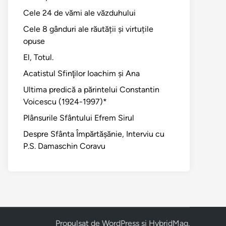
Cele 24 de vămi ale văzduhului
Cele 8 gânduri ale răutății și virtuțile
opuse
El, Totul.
Acatistul Sfinţilor Ioachim şi Ana
Ultima predică a părintelui Constantin
Voicescu (1924-1997)*
Plânsurile Sfântului Efrem Sirul
Despre Sfânta Împărtăşănie, Interviu cu
P.S. Damaschin Coravu
Propulsat de
WordPress
și
HybridMag
.