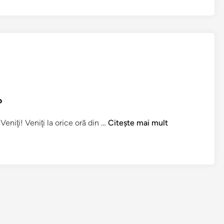
?
C
Veniţi! Veniţi la orice oră din …
Citește mai mult
e
n
e
î
n
v
a
ţ