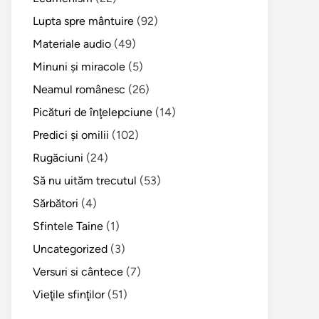
Lupta spre mântuire
(92)
Materiale audio
(49)
Minuni şi miracole
(5)
Neamul românesc
(26)
Picături de înţelepciune
(14)
Predici şi omilii
(102)
Rugăciuni
(24)
Să nu uităm trecutul
(53)
Sărbători
(4)
Sfintele Taine
(1)
Uncategorized
(3)
Versuri si cântece
(7)
Vieţile sfinţilor
(51)