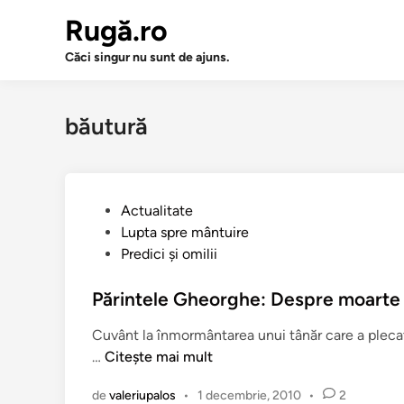
Sari
Rugă.ro
la
conținut
Căci singur nu sunt de ajuns.
băutură
P
Actualitate
u
Lupta spre mântuire
b
Predici şi omilii
l
i
Părintele Gheorghe: Despre moarte ş
c
Cuvânt la înmormântarea unui tânăr care a plecat 
a
P
…
Citește mai mult
t
ă
î
de
valeriupalos
•
1 decembrie, 2010
•
2
r