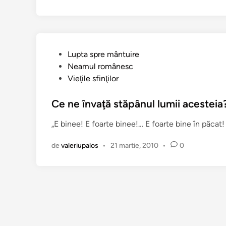
n
i
n
t
e
P
Lupta spre mântuire
l
u
Neamul românesc
e
b
Vieţile sfinţilor
G
l
h
i
Ce ne învaţă stăpânul lumii acesteia
e
c
o
„E binee! E foarte binee!… E foarte bine în păcat! 
a
r
t
g
de
valeriupalos
•
21 martie, 2010
•
0
î
h
n
e
:
D
e
s