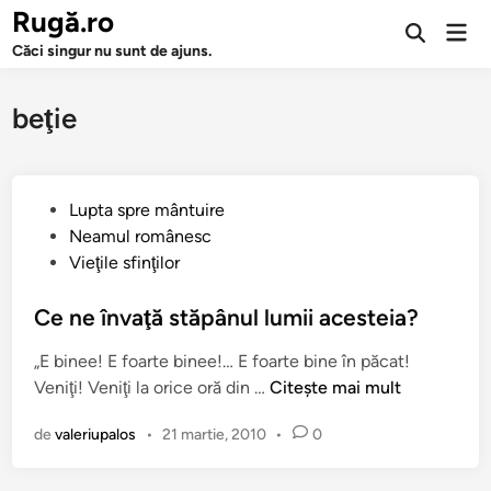
Sari
Rugă.ro
Men
la
Deschide
prin
Căci singur nu sunt de ajuns.
căutarea
conținut
beţie
P
Lupta spre mântuire
u
Neamul românesc
b
Vieţile sfinţilor
l
i
Ce ne învaţă stăpânul lumii acesteia?
c
„E binee! E foarte binee!… E foarte bine în păcat!
a
C
Veniţi! Veniţi la orice oră din …
Citește mai mult
t
e
î
de
valeriupalos
•
21 martie, 2010
•
0
n
n
e