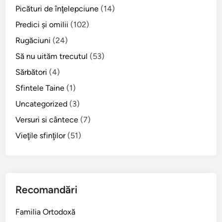
a
Picături de înţelepciune
(14)
c
Predici şi omilii
(102)
e
s
Rugăciuni
(24)
t
Să nu uităm trecutul
(53)
e
Sărbători
(4)
i
a
Sfintele Taine
(1)
?
Uncategorized
(3)
Versuri si cântece
(7)
Vieţile sfinţilor
(51)
Recomandări
Familia Ortodoxă