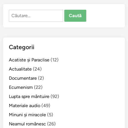
î
n
Caută
v
după:
a
ţ
ă
s
Categorii
t
ă
Acatiste şi Paraclise
(12)
p
â
Actualitate
(24)
n
Documentare
(2)
u
Ecumenism
(22)
l
l
Lupta spre mântuire
(92)
u
Materiale audio
(49)
m
Minuni şi miracole
(5)
i
i
Neamul românesc
(26)