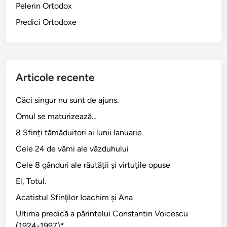
Pelerin Ortodox
Predici Ortodoxe
Articole recente
Căci singur nu sunt de ajuns.
Omul se maturizează…
8 Sfinți tămăduitori ai lunii Ianuarie
Cele 24 de vămi ale văzduhului
Cele 8 gânduri ale răutății și virtuțile opuse
El, Totul.
Acatistul Sfinţilor Ioachim şi Ana
Ultima predică a părintelui Constantin Voicescu
(1924-1997)*