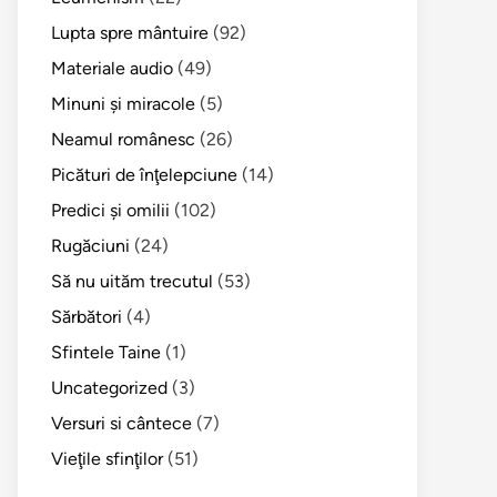
Lupta spre mântuire
(92)
Materiale audio
(49)
Minuni şi miracole
(5)
Neamul românesc
(26)
Picături de înţelepciune
(14)
Predici şi omilii
(102)
Rugăciuni
(24)
Să nu uităm trecutul
(53)
Sărbători
(4)
Sfintele Taine
(1)
Uncategorized
(3)
Versuri si cântece
(7)
Vieţile sfinţilor
(51)