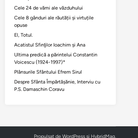
Cele 24 de vămi ale văzduhului
Cele 8 gânduri ale răutății și virtuțile
opuse
El, Totul.
Acatistul Sfinţilor Ioachim şi Ana
Ultima predică a părintelui Constantin
Voicescu (1924-1997)*
Plânsurile Sfântului Efrem Sirul
Despre Sfânta Împărtăşănie, Interviu cu
P.S. Damaschin Coravu
Propulsat de
WordPress
și
HybridMag
.