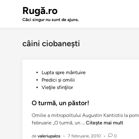
Sari
Rugă.ro
la
conținut
Căci singur nu sunt de ajuns.
câini ciobaneşti
P
Lupta spre mântuire
u
Predici şi omilii
b
Vieţile sfinţilor
l
i
O turmă, un păstor!
c
Omilie a mitropolitului Augustin Kantiotis la pom
a
O
februarie „O turmă, un …
Citește mai mult
t
t
î
de
valeriupalos
•
7 februarie, 2010
•
0
u