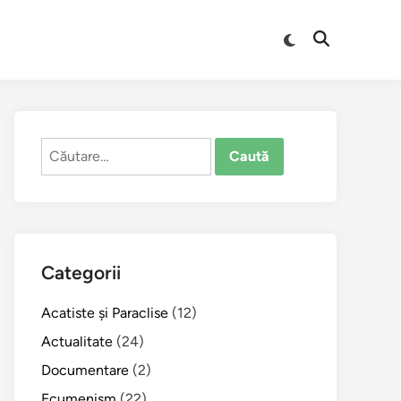
Comută
Deschide
la
căutarea
modul
întunecat
Caută
după:
Categorii
Acatiste şi Paraclise
(12)
Actualitate
(24)
Documentare
(2)
Ecumenism
(22)