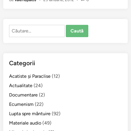
g
ă
c
i
Caută
u
după:
n
e
a
o
Categorii
r
t
Acatiste şi Paraclise
(12)
o
d
Actualitate
(24)
o
Documentare
(2)
c
Ecumenism
(22)
ş
i
Lupta spre mântuire
(92)
l
Materiale audio
(49)
o