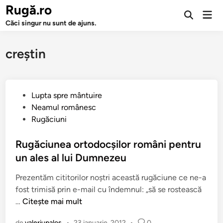
Sari
Rugă.ro
Men
la
Deschide
prin
Căci singur nu sunt de ajuns.
căutarea
conținut
creştin
P
Lupta spre mântuire
u
Neamul românesc
b
Rugăciuni
l
i
Rugăciunea ortodocşilor români pentru
c
un ales al lui Dumnezeu
a
Prezentăm cititorilor noştri această rugăciune ce ne-a
t
fost trimisă prin e-mail cu îndemnul: „să se rostească
î
R
…
Citește mai mult
n
u
de
valeriupalos
•
23 ianuarie, 2012
•
0