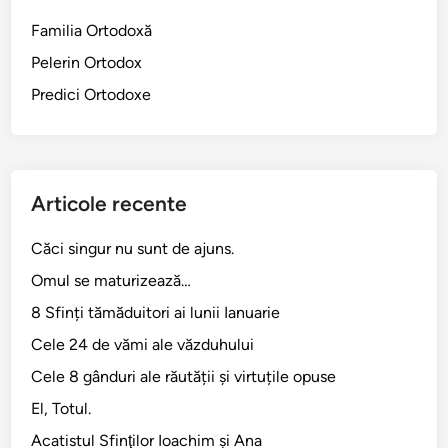
a
Familia Ortodoxă
l
Pelerin Ortodox
l
u
Predici Ortodoxe
i
D
u
m
Articole recente
n
e
Căci singur nu sunt de ajuns.
z
Omul se maturizează…
e
u
8 Sfinți tămăduitori ai lunii Ianuarie
Cele 24 de vămi ale văzduhului
Cele 8 gânduri ale răutății și virtuțile opuse
El, Totul.
Acatistul Sfinţilor Ioachim şi Ana