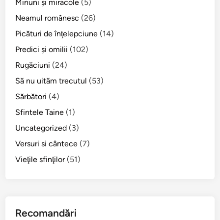
Minuni şi miracole
(5)
r
r
Neamul românesc
(26)
o
Picături de înţelepciune
(14)
m
Predici şi omilii
(102)
â
n
Rugăciuni
(24)
i
Să nu uităm trecutul
(53)
p
Sărbători
(4)
e
n
Sfintele Taine
(1)
t
Uncategorized
(3)
r
Versuri si cântece
(7)
u
u
Vieţile sfinţilor
(51)
n
a
l
e
Recomandări
s