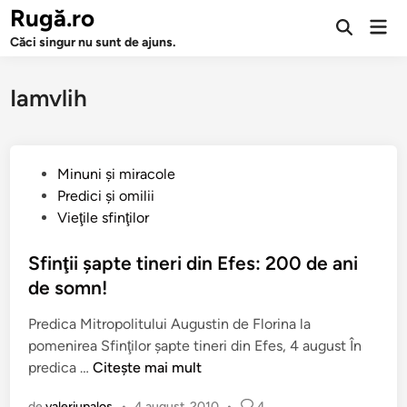
Sari
Rugă.ro
Men
la
Deschide
prin
Căci singur nu sunt de ajuns.
căutarea
conținut
Iamvlih
P
Minuni şi miracole
u
Predici şi omilii
b
Vieţile sfinţilor
l
i
Sfinţii şapte tineri din Efes: 200 de ani
c
de somn!
a
Predica Mitropolitului Augustin de Florina la
t
pomenirea Sfinţilor şapte tineri din Efes, 4 august În
î
S
predica …
Citește mai mult
n
f
de
valeriupalos
•
4 august, 2010
•
4