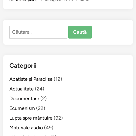
i
n
ţ
i
Caută
i
după:
ş
a
p
t
Categorii
e
t
Acatiste şi Paraclise
(12)
i
n
Actualitate
(24)
e
Documentare
(2)
r
Ecumenism
(22)
i
d
Lupta spre mântuire
(92)
i
Materiale audio
(49)
n