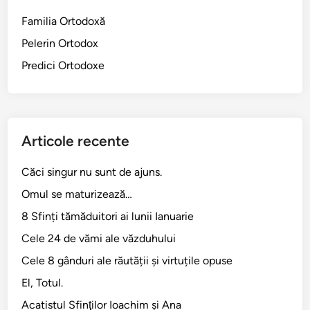
!
Familia Ortodoxă
Pelerin Ortodox
Predici Ortodoxe
Articole recente
Căci singur nu sunt de ajuns.
Omul se maturizează…
8 Sfinți tămăduitori ai lunii Ianuarie
Cele 24 de vămi ale văzduhului
Cele 8 gânduri ale răutății și virtuțile opuse
El, Totul.
Acatistul Sfinţilor Ioachim şi Ana