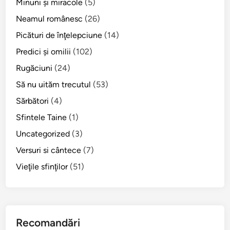
Minuni şi miracole
(5)
E
f
Neamul românesc
(26)
e
Picături de înţelepciune
(14)
s
Predici şi omilii
(102)
:
2
Rugăciuni
(24)
0
Să nu uităm trecutul
(53)
0
Sărbători
(4)
d
e
Sfintele Taine
(1)
a
Uncategorized
(3)
n
Versuri si cântece
(7)
i
d
Vieţile sfinţilor
(51)
e
s
o
m
Recomandări
n