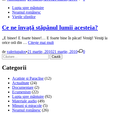
Comoara
Publicat
Lupta spre mântuire
pe
în
Neamul românesc
care
Vieţile sfinţilor
am
pierdut-
o!
Ce ne învaţă stăpânul lumii acesteia?
„E binee! E foarte binee!… E foarte bine în păcat! Veniţi! Veniţi la
Ce
orice oră din …
Citește mai mult
ne
învaţă
de
valeriupalos
•
21 martie, 2010
21 martie, 2010
•
0
Caută
stăpânul
după:
lumii
acesteia?
Categorii
Acatiste şi Paraclise
(12)
Actualitate
(24)
Documentare
(2)
Ecumenism
(22)
Lupta spre mântuire
(92)
Materiale audio
(49)
Minuni şi miracole
(5)
Neamul românesc
(26)