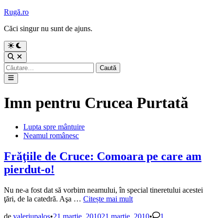
Sari
Rugă.ro
la
Căci singur nu sunt de ajuns.
conținut
Comută
la
Deschide
modul
căutarea
Caută
întunecat
după:
Meniu
principal
Imn pentru Crucea Purtată
Publicat
Lupta spre mântuire
în
Neamul românesc
Frăţiile de Cruce: Comoara pe care am
pierdut-o!
Nu ne-a fost dat să vorbim neamului, în special tineretului acestei
Frăţiile
ţări, de la catedră. Aşa …
Citește mai mult
de
Cruce:
de
valeriupalos
•
21 martie, 2010
21 martie, 2010
•
1