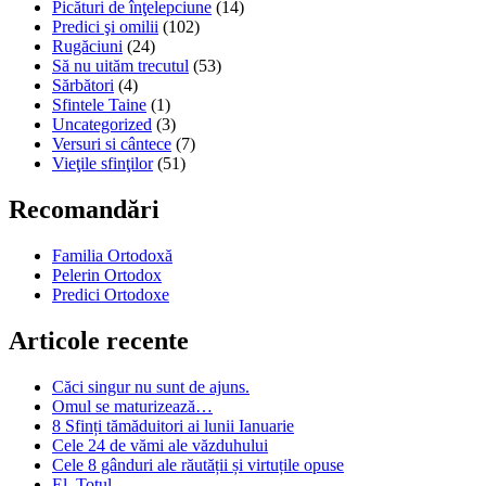
Picături de înţelepciune
(14)
Predici şi omilii
(102)
Rugăciuni
(24)
Să nu uităm trecutul
(53)
Sărbători
(4)
Sfintele Taine
(1)
Uncategorized
(3)
Versuri si cântece
(7)
Vieţile sfinţilor
(51)
Recomandări
Familia Ortodoxă
Pelerin Ortodox
Predici Ortodoxe
Articole recente
Căci singur nu sunt de ajuns.
Omul se maturizează…
8 Sfinți tămăduitori ai lunii Ianuarie
Cele 24 de vămi ale văzduhului
Cele 8 gânduri ale răutății și virtuțile opuse
El, Totul.