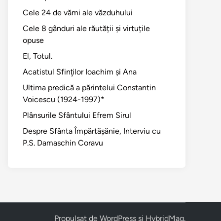
Cele 24 de vămi ale văzduhului
Cele 8 gânduri ale răutății și virtuțile
opuse
El, Totul.
Acatistul Sfinţilor Ioachim şi Ana
Ultima predică a părintelui Constantin
Voicescu (1924-1997)*
Plânsurile Sfântului Efrem Sirul
Despre Sfânta Împărtăşănie, Interviu cu
P.S. Damaschin Coravu
Propulsat de
WordPress
și
HybridMag
.