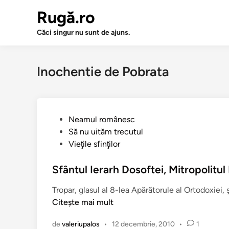
Sari
Rugă.ro
la
conținut
Căci singur nu sunt de ajuns.
Inochentie de Pobrata
P
Neamul românesc
u
Să nu uităm trecutul
b
Vieţile sfinţilor
l
i
Sfântul Ierarh Dosoftei, Mitropolitu
c
Tropar, glasul al 8-lea Apărătorule al Ortodoxiei, ş
a
Citește mai mult
t
î
de
valeriupalos
•
12 decembrie, 2010
•
1