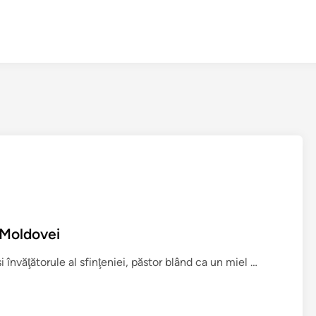
l Moldovei
S
i învăţătorule al sfinţeniei, păstor blând ca un miel …
f
â
n