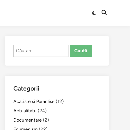
Comută
Deschide
la
căutarea
modul
întunecat
Caută
după:
Categorii
Acatiste şi Paraclise
(12)
Actualitate
(24)
Documentare
(2)
Ecumenism
(22)