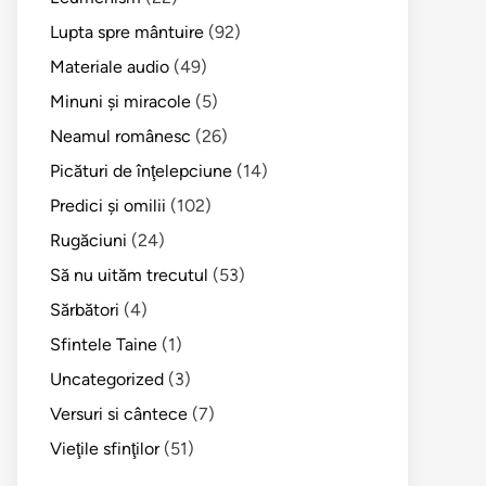
Lupta spre mântuire
(92)
Materiale audio
(49)
Minuni şi miracole
(5)
Neamul românesc
(26)
Picături de înţelepciune
(14)
Predici şi omilii
(102)
Rugăciuni
(24)
Să nu uităm trecutul
(53)
Sărbători
(4)
Sfintele Taine
(1)
Uncategorized
(3)
Versuri si cântece
(7)
Vieţile sfinţilor
(51)