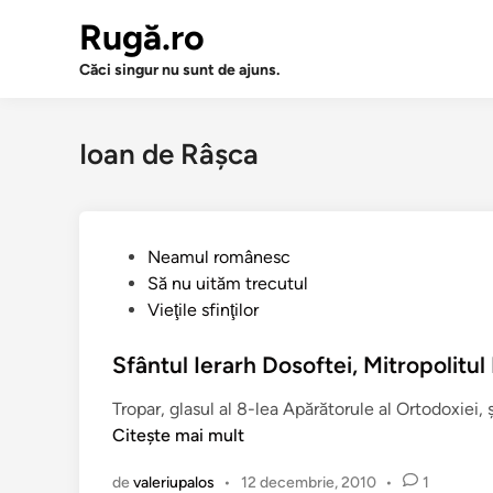
Sari
Rugă.ro
la
conținut
Căci singur nu sunt de ajuns.
Ioan de Râşca
P
Neamul românesc
u
Să nu uităm trecutul
b
Vieţile sfinţilor
l
i
Sfântul Ierarh Dosoftei, Mitropolitu
c
Tropar, glasul al 8-lea Apărătorule al Ortodoxiei, ş
a
Citește mai mult
t
î
de
valeriupalos
•
12 decembrie, 2010
•
1