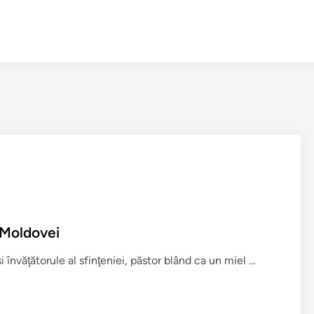
l Moldovei
S
i învăţătorule al sfinţeniei, păstor blând ca un miel …
f
â
n