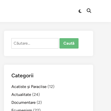
Comută
Deschide
la
căutarea
modul
întunecat
Caută
după:
Categorii
Acatiste şi Paraclise
(12)
Actualitate
(24)
Documentare
(2)
Ecumenism
(22)