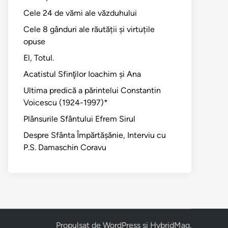
Cele 24 de vămi ale văzduhului
Cele 8 gânduri ale răutății și virtuțile
opuse
El, Totul.
Acatistul Sfinţilor Ioachim şi Ana
Ultima predică a părintelui Constantin
Voicescu (1924-1997)*
Plânsurile Sfântului Efrem Sirul
Despre Sfânta Împărtăşănie, Interviu cu
P.S. Damaschin Coravu
Propulsat de
WordPress
și
HybridMag
.