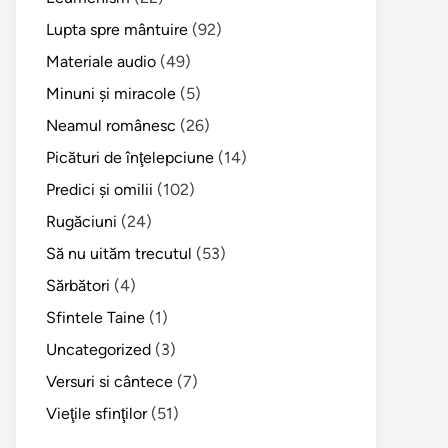
Lupta spre mântuire
(92)
Materiale audio
(49)
Minuni şi miracole
(5)
Neamul românesc
(26)
Picături de înţelepciune
(14)
Predici şi omilii
(102)
Rugăciuni
(24)
Să nu uităm trecutul
(53)
Sărbători
(4)
Sfintele Taine
(1)
Uncategorized
(3)
Versuri si cântece
(7)
Vieţile sfinţilor
(51)