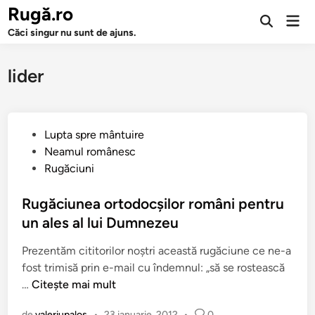
Sari
Rugă.ro
Men
la
Deschide
prin
Căci singur nu sunt de ajuns.
căutarea
conținut
lider
P
Lupta spre mântuire
u
Neamul românesc
b
Rugăciuni
l
i
Rugăciunea ortodocşilor români pentru
c
un ales al lui Dumnezeu
a
Prezentăm cititorilor noştri această rugăciune ce ne-a
t
fost trimisă prin e-mail cu îndemnul: „să se rostească
î
R
…
Citește mai mult
n
u
de
valeriupalos
•
23 ianuarie, 2012
•
0