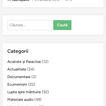
g
ă
c
i
Caută
u
după:
n
e
a
o
Categorii
r
t
Acatiste şi Paraclise
(12)
o
d
Actualitate
(24)
o
Documentare
(2)
c
Ecumenism
(22)
ş
i
Lupta spre mântuire
(92)
l
Materiale audio
(49)
o