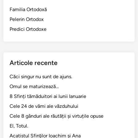
a
Familia Ortodoxă
l
Pelerin Ortodox
l
u
Predici Ortodoxe
i
D
u
m
Articole recente
n
e
Căci singur nu sunt de ajuns.
z
Omul se maturizează…
e
u
8 Sfinți tămăduitori ai lunii Ianuarie
Cele 24 de vămi ale văzduhului
Cele 8 gânduri ale răutății și virtuțile opuse
El, Totul.
Acatistul Sfinţilor Ioachim şi Ana