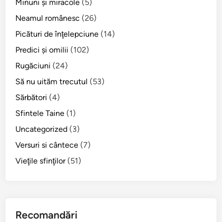
Minuni şi miracole
(5)
r
r
Neamul românesc
(26)
o
Picături de înţelepciune
(14)
m
Predici şi omilii
(102)
â
n
Rugăciuni
(24)
i
Să nu uităm trecutul
(53)
p
Sărbători
(4)
e
n
Sfintele Taine
(1)
t
Uncategorized
(3)
r
Versuri si cântece
(7)
u
u
Vieţile sfinţilor
(51)
n
a
l
e
Recomandări
s