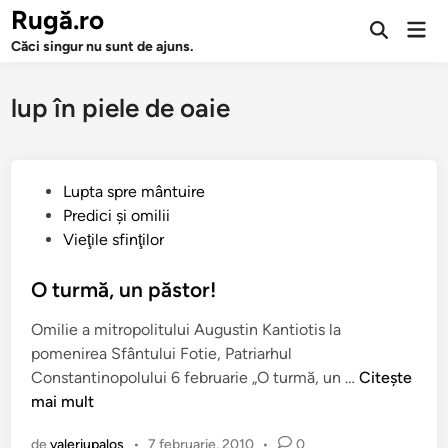
Sari
Rugă.ro
Men
la
Deschide
prin
Căci singur nu sunt de ajuns.
căutarea
conținut
lup în piele de oaie
P
Lupta spre mântuire
u
Predici şi omilii
b
Vieţile sfinţilor
l
i
O turmă, un păstor!
c
Omilie a mitropolitului Augustin Kantiotis la
a
pomenirea Sfântului Fotie, Patriarhul
t
O
Constantinopolului 6 februarie „O turmă, un …
Citește
î
t
mai mult
n
u
de
valeriupalos
•
7 februarie, 2010
•
0