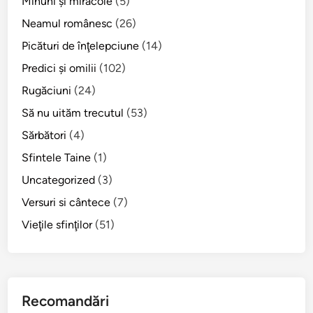
Minuni şi miracole
(5)
Neamul românesc
(26)
Picături de înţelepciune
(14)
Predici şi omilii
(102)
Rugăciuni
(24)
Să nu uităm trecutul
(53)
Sărbători
(4)
Sfintele Taine
(1)
Uncategorized
(3)
Versuri si cântece
(7)
Vieţile sfinţilor
(51)
Recomandări