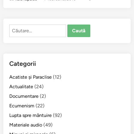
r
m
ă
,
Caută
u
după:
n
p
ă
s
Categorii
t
o
Acatiste şi Paraclise
(12)
r
!
Actualitate
(24)
Documentare
(2)
Ecumenism
(22)
Lupta spre mântuire
(92)
Materiale audio
(49)