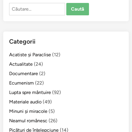
Caută
după:
Categorii
Acatiste şi Paraclise
(12)
Actualitate
(24)
Documentare
(2)
Ecumenism
(22)
Lupta spre mântuire
(92)
Materiale audio
(49)
Minuni şi miracole
(5)
Neamul românesc
(26)
Picături de înţelepciune
(14)