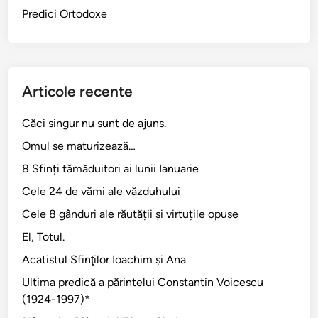
Predici Ortodoxe
Articole recente
Căci singur nu sunt de ajuns.
Omul se maturizează…
8 Sfinți tămăduitori ai lunii Ianuarie
Cele 24 de vămi ale văzduhului
Cele 8 gânduri ale răutății și virtuțile opuse
El, Totul.
Acatistul Sfinţilor Ioachim şi Ana
Ultima predică a părintelui Constantin Voicescu
(1924-1997)*