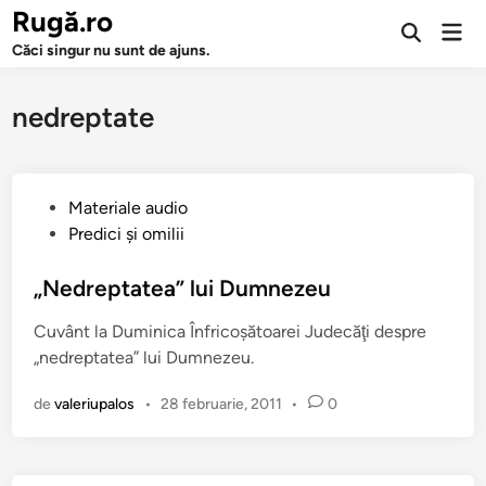
Sari
Rugă.ro
Men
la
Deschide
prin
Căci singur nu sunt de ajuns.
căutarea
conținut
nedreptate
P
Materiale audio
u
Predici şi omilii
b
l
„Nedreptatea” lui Dumnezeu
i
Cuvânt la Duminica Înfricoşătoarei Judecăţi despre
c
„nedreptatea” lui Dumnezeu.
a
t
de
valeriupalos
•
28 februarie, 2011
•
0
î
n