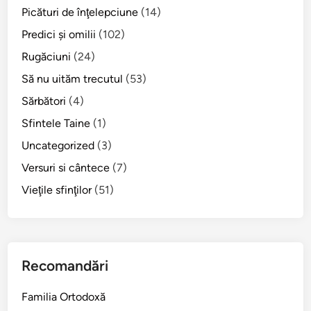
i
Picături de înţelepciune
(14)
d
Predici şi omilii
(102)
i
n
Rugăciuni
(24)
n
Să nu uităm trecutul
(53)
a
Sărbători
(4)
ş
t
Sfintele Taine
(1)
e
Uncategorized
(3)
r
Versuri si cântece
(7)
e
Vieţile sfinţilor
(51)
Recomandări
Familia Ortodoxă