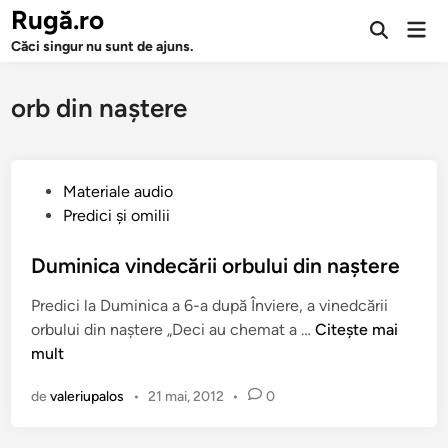
Sari
Rugă.ro
Men
la
Deschide
prin
Căci singur nu sunt de ajuns.
căutarea
conținut
orb din naştere
P
Materiale audio
u
Predici şi omilii
b
l
Duminica vindecării orbului din naştere
i
Predici la Duminica a 6-a după Înviere, a vinedcării
c
D
orbului din naştere „Deci au chemat a …
Citește mai
a
u
mult
t
m
î
de
valeriupalos
•
21 mai, 2012
•
0
i
n
n