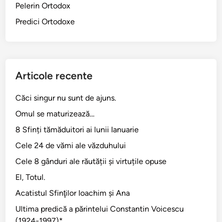
Pelerin Ortodox
Predici Ortodoxe
Articole recente
Căci singur nu sunt de ajuns.
Omul se maturizează…
8 Sfinți tămăduitori ai lunii Ianuarie
Cele 24 de vămi ale văzduhului
Cele 8 gânduri ale răutății și virtuțile opuse
El, Totul.
Acatistul Sfinţilor Ioachim şi Ana
Ultima predică a părintelui Constantin Voicescu
(1924-1997)*