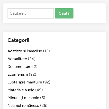
i
c
Caută
a
după:
v
i
n
d
Categorii
e
c
Acatiste şi Paraclise
(12)
ă
r
Actualitate
(24)
i
Documentare
(2)
i
Ecumenism
(22)
o
r
Lupta spre mântuire
(92)
b
Materiale audio
(49)
u
Minuni şi miracole
(5)
l
u
Neamul românesc
(26)