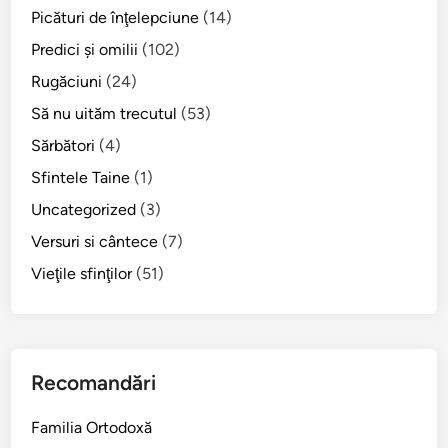
a
Picături de înţelepciune
(14)
c
Predici şi omilii
(102)
e
s
Rugăciuni
(24)
t
Să nu uităm trecutul
(53)
e
Sărbători
(4)
i
a
Sfintele Taine
(1)
?
Uncategorized
(3)
Versuri si cântece
(7)
Vieţile sfinţilor
(51)
Recomandări
Familia Ortodoxă