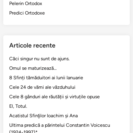
Pelerin Ortodox
Predici Ortodoxe
Articole recente
Căci singur nu sunt de ajuns.
Omul se maturizează…
8 Sfinți tămăduitori ai lunii Ianuarie
Cele 24 de vămi ale văzduhului
Cele 8 gânduri ale răutății și virtuțile opuse
El, Totul.
Acatistul Sfinţilor Ioachim şi Ana
Ultima predică a părintelui Constantin Voicescu
(1924-1997)*