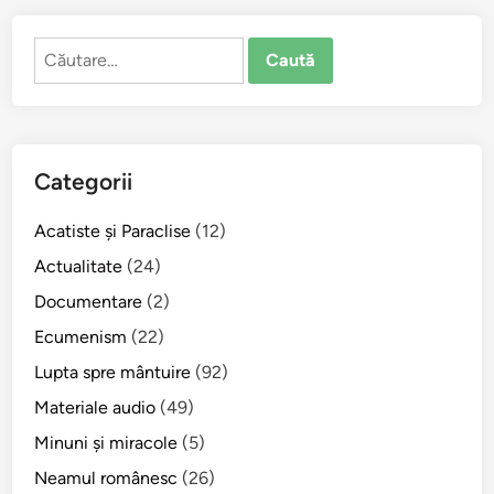
î
n
Caută
v
după:
a
ţ
ă
s
Categorii
t
ă
Acatiste şi Paraclise
(12)
p
â
Actualitate
(24)
n
Documentare
(2)
u
Ecumenism
(22)
l
l
Lupta spre mântuire
(92)
u
Materiale audio
(49)
m
Minuni şi miracole
(5)
i
i
Neamul românesc
(26)