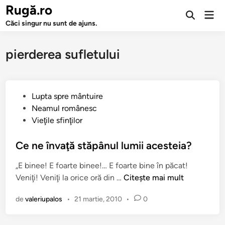
Sari
Rugă.ro
Men
la
Deschide
prin
Căci singur nu sunt de ajuns.
căutarea
conținut
pierderea sufletului
P
Lupta spre mântuire
u
Neamul românesc
b
Vieţile sfinţilor
l
i
Ce ne învaţă stăpânul lumii acesteia?
c
„E binee! E foarte binee!… E foarte bine în păcat!
a
C
Veniţi! Veniţi la orice oră din …
Citește mai mult
t
e
î
de
valeriupalos
•
21 martie, 2010
•
0
n
n
e