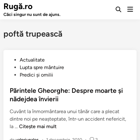
Sari
Rugă.ro
Men
la
Deschide
prin
Căci singur nu sunt de ajuns.
căutarea
conținut
poftă trupească
P
Actualitate
u
Lupta spre mântuire
b
Predici şi omilii
l
i
Părintele Gheorghe: Despre moarte şi
c
nădejdea învierii
a
Cuvânt la înmormântarea unui tânăr care a plecat
t
dintre noi pe neaşteptate, într-un accident nefericit,
î
P
la …
Citește mai mult
n
ă
de
valeriupalos
•
1 decembrie, 2010
•
2