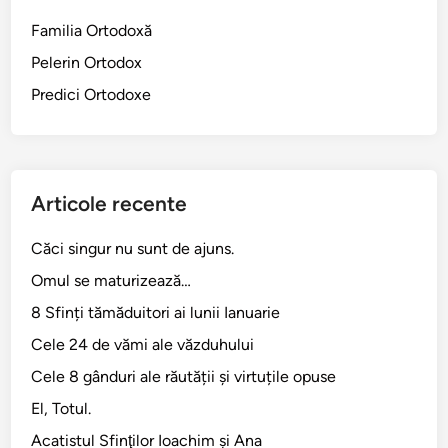
î
Familia Ortodoxă
n
Pelerin Ortodox
v
i
Predici Ortodoxe
e
r
i
i
Articole recente
Căci singur nu sunt de ajuns.
Omul se maturizează…
8 Sfinți tămăduitori ai lunii Ianuarie
Cele 24 de vămi ale văzduhului
Cele 8 gânduri ale răutății și virtuțile opuse
El, Totul.
Acatistul Sfinţilor Ioachim şi Ana