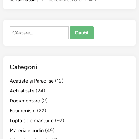
r
i
n
t
Caută
e
după:
l
e
G
h
Categorii
e
o
Acatiste şi Paraclise
(12)
r
g
Actualitate
(24)
h
Documentare
(2)
e
Ecumenism
(22)
:
D
Lupta spre mântuire
(92)
e
Materiale audio
(49)
s