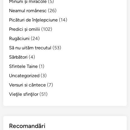
Minuni şi miracole
(5)
p
r
Neamul românesc
(26)
e
Picături de înţelepciune
(14)
m
Predici şi omilii
(102)
o
a
Rugăciuni
(24)
r
Să nu uităm trecutul
(53)
t
Sărbători
(4)
e
ş
Sfintele Taine
(1)
i
Uncategorized
(3)
n
Versuri si cântece
(7)
ă
d
Vieţile sfinţilor
(51)
e
j
d
e
Recomandări
a