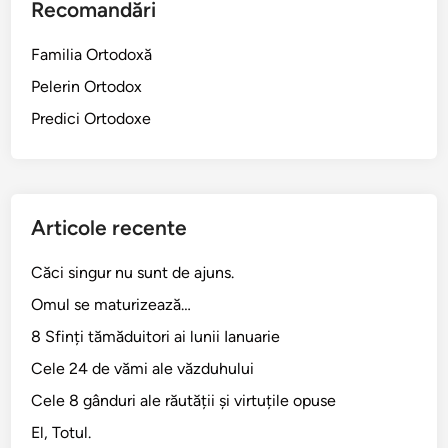
Recomandări
p
r
Familia Ortodoxă
u
Pelerin Ortodox
c
u
Predici Ortodoxe
V
a
t
i
Articole recente
c
a
Căci singur nu sunt de ajuns.
n
Omul se maturizează…
u
l
8 Sfinți tămăduitori ai lunii Ianuarie
Cele 24 de vămi ale văzduhului
Cele 8 gânduri ale răutății și virtuțile opuse
El, Totul.