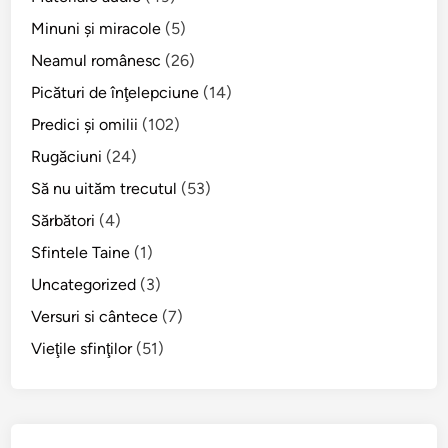
e
Minuni şi miracole
(5)
r
i
Neamul românesc
(26)
c
Picături de înţelepciune
(14)
i
Predici şi omilii
(102)
i
O
Rugăciuni
(24)
r
Să nu uităm trecutul
(53)
t
Sărbători
(4)
o
d
Sfintele Taine
(1)
o
Uncategorized
(3)
x
Versuri si cântece
(7)
e
d
Vieţile sfinţilor
(51)
i
n
C
i