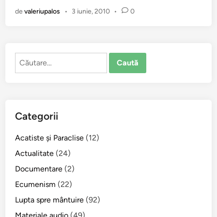
P
de
valeriupalos
•
3 iunie, 2010
•
0
u
n
c
t
Caută
e
după:
c
o
m
u
Categorii
n
e
Acatiste şi Paraclise
(12)
”
a
Actualitate
(24)
l
Documentare
(2)
e
Ecumenism
(22)
B
i
Lupta spre mântuire
(92)
s
Materiale audio
(49)