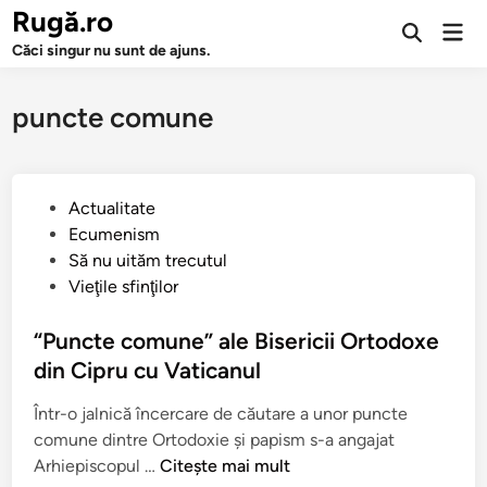
Sari
Rugă.ro
Men
la
Deschide
prin
Căci singur nu sunt de ajuns.
căutarea
conținut
puncte comune
P
Actualitate
u
Ecumenism
b
Să nu uităm trecutul
l
Vieţile sfinţilor
i
c
“Puncte comune” ale Bisericii Ortodoxe
a
din Cipru cu Vaticanul
t
Într-o jalnică încercare de căutare a unor puncte
î
comune dintre Ortodoxie şi papism s-a angajat
n
“
Arhiepiscopul …
Citește mai mult