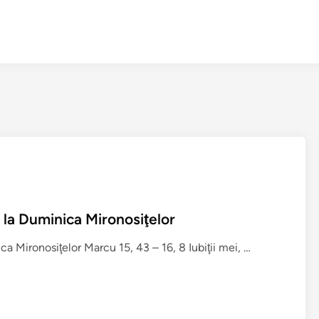
e la Duminica Mironosiţelor
H
a Mironosiţelor Marcu 15, 43 – 16, 8 Iubiţii mei, …
r
i
s
t