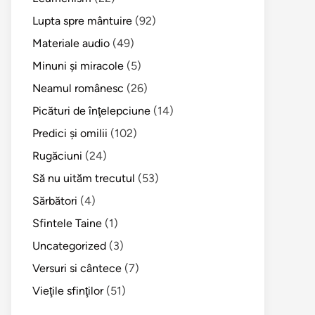
Lupta spre mântuire
(92)
Materiale audio
(49)
Minuni şi miracole
(5)
Neamul românesc
(26)
Picături de înţelepciune
(14)
Predici şi omilii
(102)
Rugăciuni
(24)
Să nu uităm trecutul
(53)
Sărbători
(4)
Sfintele Taine
(1)
Uncategorized
(3)
Versuri si cântece
(7)
Vieţile sfinţilor
(51)