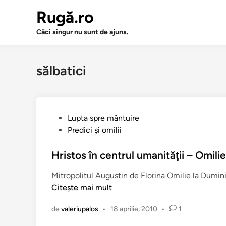
Sari
Rugă.ro
la
conținut
Căci singur nu sunt de ajuns.
sălbatici
P
Lupta spre mântuire
u
Predici şi omilii
b
l
Hristos în centrul umanităţii – Omili
i
Mitropolitul Augustin de Florina Omilie la Duminic
c
Citește mai mult
a
t
de
valeriupalos
•
18 aprilie, 2010
•
1
î