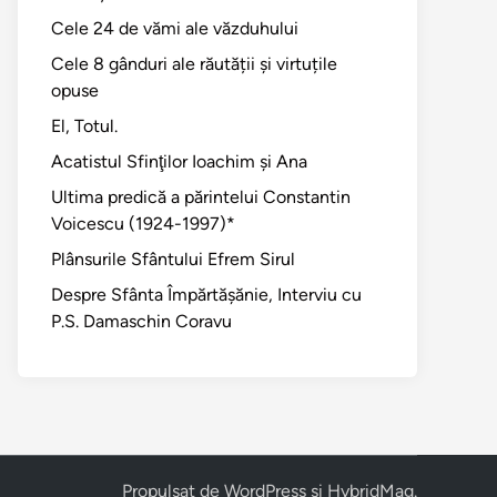
Cele 24 de vămi ale văzduhului
Cele 8 gânduri ale răutății și virtuțile
opuse
El, Totul.
Acatistul Sfinţilor Ioachim şi Ana
Ultima predică a părintelui Constantin
Voicescu (1924-1997)*
Plânsurile Sfântului Efrem Sirul
Despre Sfânta Împărtăşănie, Interviu cu
P.S. Damaschin Coravu
Propulsat de
WordPress
și
HybridMag
.