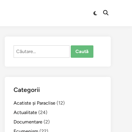
Comută
Deschide
la
căutarea
modul
întunecat
Caută
după:
Categorii
Acatiste şi Paraclise
(12)
Actualitate
(24)
Documentare
(2)
Ecumenism
(22)