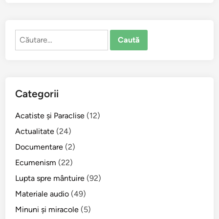
c
ă
m
Caută
s
după:
p
r
e
L
Categorii
u
m
Acatiste şi Paraclise
(12)
i
n
Actualitate
(24)
ă
Documentare
(2)
?
Ecumenism
(22)
(
A
Lupta spre mântuire
(92)
u
Materiale audio
(49)
g
Minuni şi miracole
(5)
u