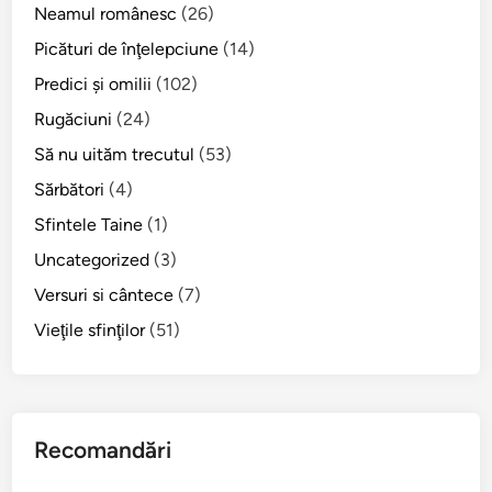
s
Neamul românesc
(26)
t
Picături de înţelepciune
(14)
i
Predici şi omilii
(102)
n
d
Rugăciuni
(24)
e
Să nu uităm trecutul
(53)
F
Sărbători
(4)
l
o
Sfintele Taine
(1)
r
Uncategorized
(3)
i
Versuri si cântece
(7)
n
a
Vieţile sfinţilor
(51)
)
Recomandări