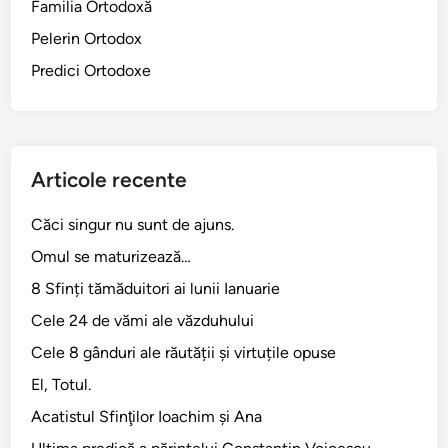
Familia Ortodoxă
Pelerin Ortodox
Predici Ortodoxe
Articole recente
Căci singur nu sunt de ajuns.
Omul se maturizează…
8 Sfinți tămăduitori ai lunii Ianuarie
Cele 24 de vămi ale văzduhului
Cele 8 gânduri ale răutății și virtuțile opuse
El, Totul.
Acatistul Sfinţilor Ioachim şi Ana