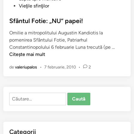
u
Vieţile sfinţilor
a
b
,
l
Sfântul Fotie: „NU” papei!
c
i
o
Omilie a mitropolitului Augustin Kandiotis la
c
m
pomenirea Sfântului Fotie, Patriarhul
a
o
S
Constantinopolului 6 februarie Luna trecută (pe …
t
a
f
Citește mai mult
î
r
â
n
a
de
valeriupalos
•
7 februarie, 2010
•
2
n
n
t
o
u
a
l
s
Caută
F
t
după:
o
r
t
ă
i
!
e
Categorii
: