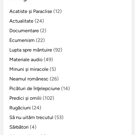
„
Acatiste şi Paraclise
(12)
N
U
Actualitate
(24)
”
Documentare
(2)
p
Ecumenism
(22)
a
p
Lupta spre mântuire
(92)
e
Materiale audio
(49)
i
Minuni şi miracole
(5)
!
Neamul românesc
(26)
Picături de înţelepciune
(14)
Predici şi omilii
(102)
Rugăciuni
(24)
Să nu uităm trecutul
(53)
Sărbători
(4)