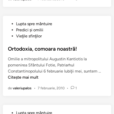
r
m
ă
,
P
Lupta spre mântuire
u
u
Predici şi omilii
n
b
Vieţile sfinţilor
p
l
ă
i
Ortodoxia, comoara noastră!
s
c
t
Omilie a mitropolitului Augustin Kantiotis la
a
o
pomenirea Sfântului Fotie, Patriarhul
t
r
O
Constantinopolului 6 februarie Iubiţii mei, suntem …
î
!
r
Citește mai mult
n
t
de
valeriupalos
•
7 februarie, 2010
•
1
o
d
o
x
P
Lupta spre mântuire
i