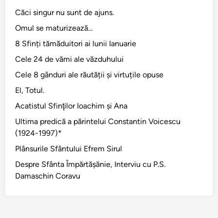
Căci singur nu sunt de ajuns.
Omul se maturizează…
8 Sfinți tămăduitori ai lunii Ianuarie
Cele 24 de vămi ale văzduhului
Cele 8 gânduri ale răutății și virtuțile opuse
El, Totul.
Acatistul Sfinţilor Ioachim şi Ana
Ultima predică a părintelui Constantin Voicescu
(1924-1997)*
Plânsurile Sfântului Efrem Sirul
Despre Sfânta Împărtăşănie, Interviu cu P.S.
Damaschin Coravu