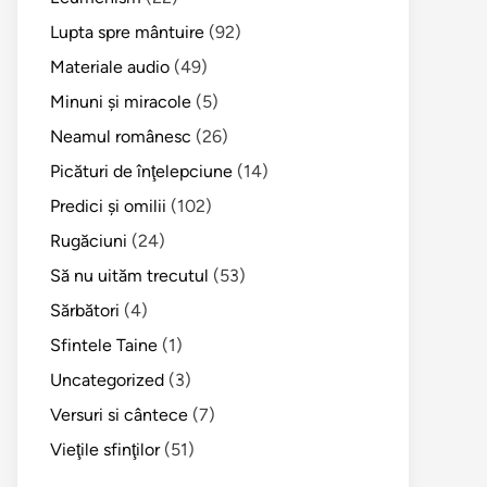
Lupta spre mântuire
(92)
Materiale audio
(49)
Minuni şi miracole
(5)
Neamul românesc
(26)
Picături de înţelepciune
(14)
Predici şi omilii
(102)
Rugăciuni
(24)
Să nu uităm trecutul
(53)
Sărbători
(4)
Sfintele Taine
(1)
Uncategorized
(3)
Versuri si cântece
(7)
Vieţile sfinţilor
(51)