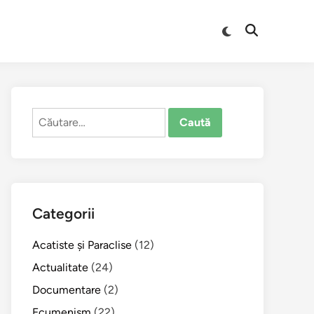
Comută
Deschide
la
căutarea
modul
întunecat
Caută
după:
Categorii
Acatiste şi Paraclise
(12)
Actualitate
(24)
Documentare
(2)
Ecumenism
(22)