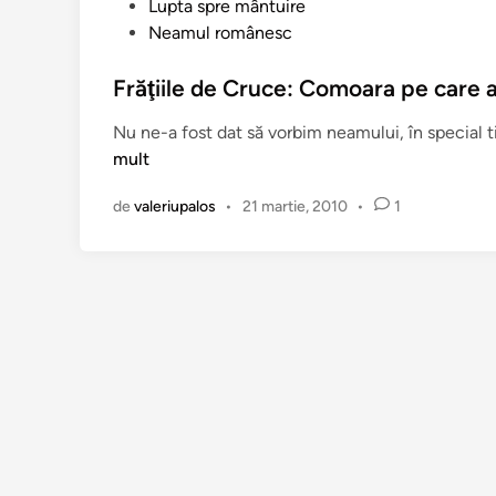
p
P
Lupta spre mântuire
r
u
Neamul românesc
e
b
m
l
Frăţiile de Cruce: Comoara pe care 
o
i
Nu ne-a fost dat să vorbim neamului, în special ti
a
c
mult
r
a
t
t
de
valeriupalos
•
21 martie, 2010
•
1
e
î
ş
n
i
n
ă
d
e
j
d
e
a