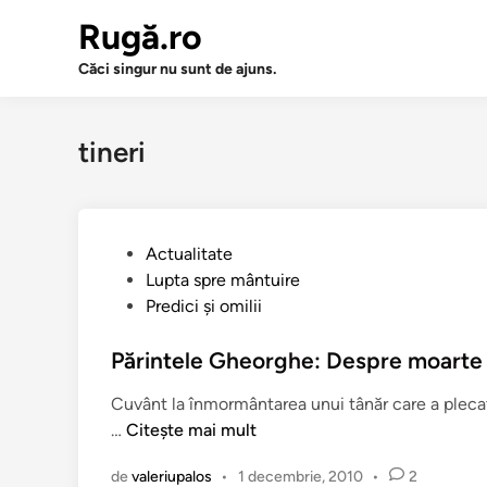
Sari
Rugă.ro
la
conținut
Căci singur nu sunt de ajuns.
tineri
P
Actualitate
u
Lupta spre mântuire
b
Predici şi omilii
l
i
Părintele Gheorghe: Despre moarte ş
c
Cuvânt la înmormântarea unui tânăr care a plecat 
a
P
…
Citește mai mult
t
ă
î
de
valeriupalos
•
1 decembrie, 2010
•
2
r