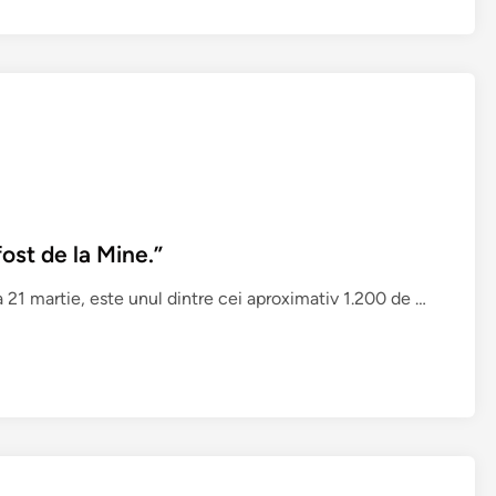
fost de la Mine.”
O
a 21 martie, este unul dintre cei aproximativ 1.200 de …
e
p
i
s
t
o
l