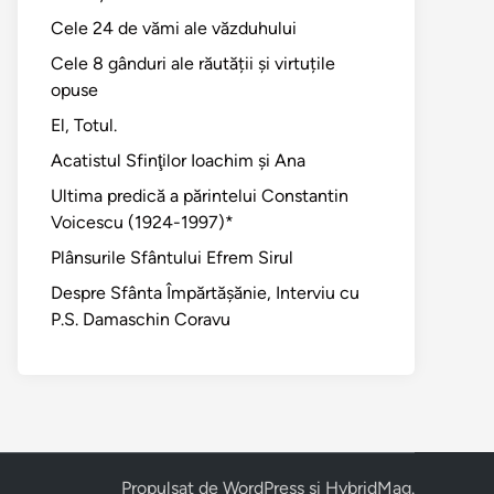
Cele 24 de vămi ale văzduhului
Cele 8 gânduri ale răutății și virtuțile
opuse
El, Totul.
Acatistul Sfinţilor Ioachim şi Ana
Ultima predică a părintelui Constantin
Voicescu (1924-1997)*
Plânsurile Sfântului Efrem Sirul
Despre Sfânta Împărtăşănie, Interviu cu
P.S. Damaschin Coravu
Propulsat de
WordPress
și
HybridMag
.