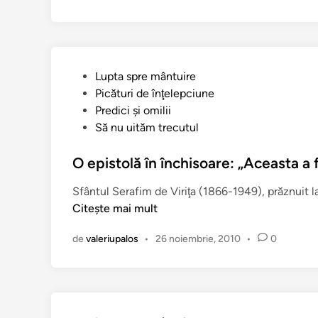
n
i
n
t
e
P
Lupta spre mântuire
l
u
Picături de înţelepciune
e
b
Predici şi omilii
G
l
Să nu uităm trecutul
h
i
e
c
O epistolă în închisoare: „Aceasta a 
o
a
r
Sfântul Serafim de Viriţa (1866-1949), prăznuit l
t
g
Citește mai mult
î
h
n
e
de
valeriupalos
•
26 noiembrie, 2010
•
0
:
D
e
s