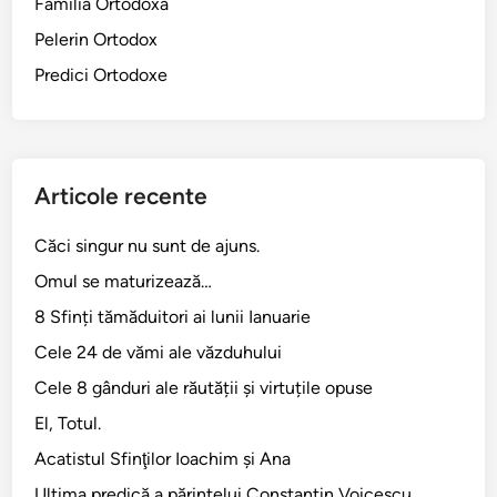
Familia Ortodoxă
Pelerin Ortodox
Predici Ortodoxe
Articole recente
Căci singur nu sunt de ajuns.
Omul se maturizează…
8 Sfinți tămăduitori ai lunii Ianuarie
Cele 24 de vămi ale văzduhului
Cele 8 gânduri ale răutății și virtuțile opuse
El, Totul.
Acatistul Sfinţilor Ioachim şi Ana
Ultima predică a părintelui Constantin Voicescu