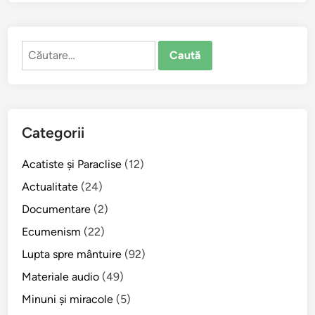
n
t
u
Caută
l
după:
M
u
c
e
Categorii
n
i
Acatiste şi Paraclise
(12)
c
I
Actualitate
(24)
o
Documentare
(2)
a
Ecumenism
(22)
n
V
Lupta spre mântuire
(92)
a
Materiale audio
(49)
l
Minuni şi miracole
(5)
a