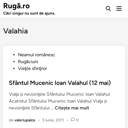
Sari
Rugă.ro
Men
la
Deschide
prin
Căci singur nu sunt de ajuns.
căutarea
conținut
Valahia
P
Neamul românesc
u
Rugăciuni
b
Vieţile sfinţilor
l
i
Sfântul Mucenic Ioan Valahul (12 mai)
c
Viaţa şi nevoinţele Sfântului Mucenic Ioan Valahul
a
Acatistul Sfântului Mucenic Ioan Valahul Viaţa şi
t
S
nevoinţele Sfântului …
Citește mai mult
î
f
n
de
valeriupalos
•
3 iunie, 2011
•
0
â