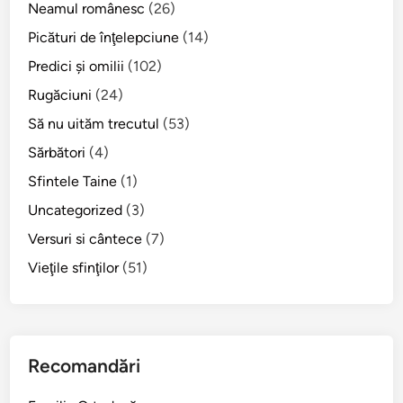
h
Neamul românesc
(26)
u
Picături de înţelepciune
(14)
l
Predici şi omilii
(102)
(
1
Rugăciuni
(24)
2
Să nu uităm trecutul
(53)
m
Sărbători
(4)
a
i
Sfintele Taine
(1)
)
Uncategorized
(3)
Versuri si cântece
(7)
Vieţile sfinţilor
(51)
Recomandări