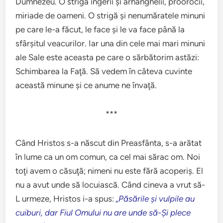
Dumnezeu. O strigă îngerii şi arhanghelii, proorocii,
miriade de oameni. O strigă şi nenumăratele minuni
pe care le-a făcut, le face şi le va face până la
sfârşitul veacurilor. Iar una din cele mai mari minuni
ale Sale este aceasta pe care o sărbătorim astăzi:
Schimbarea la Faţă. Să vedem în câteva cuvinte
această minune şi ce anume ne învaţă.
***
Când Hristos s-a născut din Preasfânta, s-a arătat
în lume ca un om comun, ca cel mai sărac om. Noi
toţi avem o căsuţă; nimeni nu este fără acoperiş. El
nu a avut unde să locuiască. Când cineva a vrut să-
L urmeze, Hristos i-a spus:
„Păsările şi vulpile au
cuiburi, dar Fiul Omului nu are unde să-Şi plece