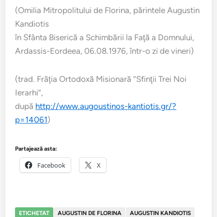
(Omilia Mitropolitului de Florina, părintele Augustin
Kandiotis
în Sfânta Biserică a Schimbării la Faţă a Domnului,
Ardassis-Eordeea, 06.08.1976, într-o zi de vineri)
(trad. Frăţia Ortodoxă Misionară “Sfinţii Trei Noi
Ierarhi”,
după
http://www.augoustinos-kantiotis.gr/?
p=14061
)
Partajează asta:
Facebook
X
ETICHETAT
AUGUSTIN DE FLORINA
AUGUSTIN KANDIOTIS