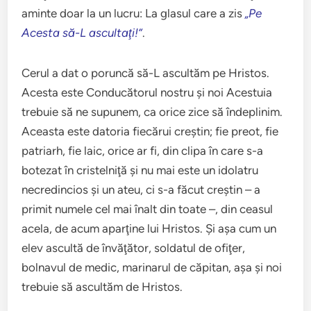
aminte doar la un lucru: La glasul care a zis
„Pe
Acesta să-L ascultaţi!”
.
Cerul a dat o poruncă să-L ascultăm pe Hristos.
Acesta este Conducătorul nostru şi noi Acestuia
trebuie să ne supunem, ca orice zice să îndeplinim.
Aceasta este datoria fiecărui creştin; fie preot, fie
patriarh, fie laic, orice ar fi, din clipa în care s-a
botezat în cristelniţă şi nu mai este un idolatru
necredincios şi un ateu, ci s-a făcut creştin – a
primit numele cel mai înalt din toate –, din ceasul
acela, de acum aparţine lui Hristos. Şi aşa cum un
elev ascultă de învăţător, soldatul de ofiţer,
bolnavul de medic, marinarul de căpitan, aşa şi noi
trebuie să ascultăm de Hristos.