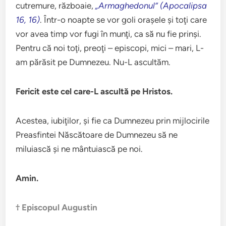
cutremure, războaie,
„Armaghedonul” (Apocalipsa
16, 16)
. Într-o noapte se vor goli oraşele şi toţi care
vor avea timp vor fugi în munţi, ca să nu fie prinşi.
Pentru că noi toţi, preoţi – episcopi, mici – mari, L-
am părăsit pe Dumnezeu. Nu-L ascultăm.
Fericit este cel care-L ascultă pe Hristos.
Acestea, iubiţilor, şi fie ca Dumnezeu prin mijlocirile
Preasfintei Născătoare de Dumnezeu să ne
miluiască şi ne mântuiască pe noi.
Amin.
† Episcopul Augustin