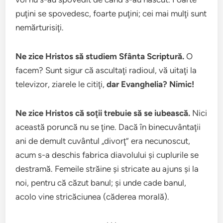
puţini se spovedesc, foarte puţini; cei mai mulţi sunt
nemărturisiţi.
Ne zice Hristos să studiem Sfânta Scriptură.
O
facem? Sunt sigur că ascultaţi radioul, vă uitaţi la
televizor, ziarele le citiţi,
dar Evanghelia? Nimic!
Ne zice Hristos că soţii trebuie să se iubească.
Nici
această poruncă nu se ţine. Dacă în binecuvântaţii
ani de demult cuvântul „divorţ” era necunoscut,
acum s-a deschis fabrica diavolului şi cuplurile se
destramă. Femeile străine şi stricate au ajuns şi la
noi, pentru că căzut banul; şi unde cade banul,
acolo vine stricăciunea (căderea morală).