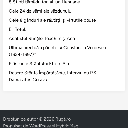
8 Sfinți tămăduitori ai lunii Ianuarie
Cele 24 de vămi ale văzduhului
Cele 8 gânduri ale răutății și virtuțile opuse
El, Totul.
Acatistul Sfinţilor Ioachim şi Ana
Ultima predică a părintelui Constantin Voicescu
(1924-1997)*
Plânsurile Sfântului Efrem Sirul
Despre Sfânta Împărtăşănie, Interviu cu P.S.
Damaschin Coravu
Drepturi de autor © 2026
Rugă.ro
.
Propulsat de
WordPress
și
HybridMag
.