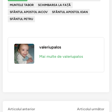
MUNTELE TABOR
SCHIMBAREA LA FAŢĂ
SFÂNTUL APOSTOL IACOV
SFÂNTUL APOSTOL IOAN
SFÂNTUL PETRU
valeriupalos
Mai multe de valeriupalos
Navigare
Articolul
Arti
Articolul anterior
Articolul următor