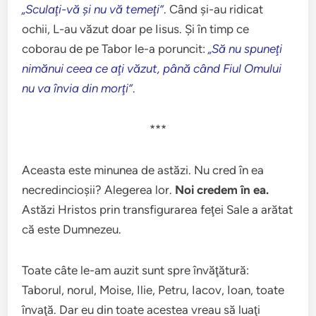
„Sculaţi-vă şi nu vă temeţi”
. Când şi-au ridicat
ochii, L-au văzut doar pe Iisus. Şi în timp ce
coborau de pe Tabor le-a poruncit:
„Să nu spuneţi
nimănui ceea ce aţi văzut, până când Fiul Omului
nu va învia din morţi”
.
***
Aceasta este minunea de astăzi. Nu cred în ea
necredincioşii? Alegerea lor.
Noi credem în ea.
Astăzi Hristos prin transfigurarea feţei Sale a arătat
că este Dumnezeu.
Toate câte le-am auzit sunt spre învăţătură:
Taborul, norul, Moise, Ilie, Petru, Iacov, Ioan, toate
învaţă. Dar eu din toate acestea vreau să luaţi