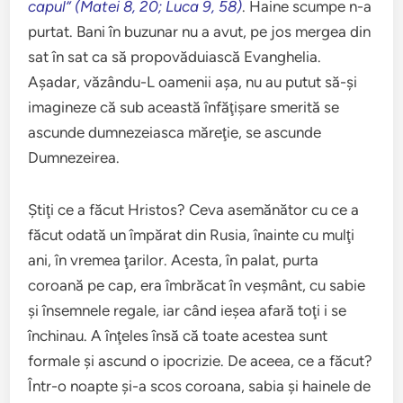
capul” (Matei 8, 20; Luca 9, 58)
. Haine scumpe n-a
purtat. Bani în buzunar nu a avut, pe jos mergea din
sat în sat ca să propovăduiască Evanghelia.
Aşadar, văzându-L oamenii aşa, nu au putut să-şi
imagineze că sub această înfăţişare smerită se
ascunde dumnezeiasca măreţie, se ascunde
Dumnezeirea.
Ştiţi ce a făcut Hristos? Ceva asemănător cu ce a
făcut odată un împărat din Rusia, înainte cu mulţi
ani, în vremea ţarilor. Acesta, în palat, purta
coroană pe cap, era îmbrăcat în veşmânt, cu sabie
şi însemnele regale, iar când ieşea afară toţi i se
închinau. A înţeles însă că toate acestea sunt
formale şi ascund o ipocrizie. De aceea, ce a făcut?
Într-o noapte şi-a scos coroana, sabia şi hainele de