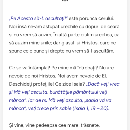
***
„Pe Acesta să-L ascultaţi!”
este porunca cerului.
Noi însă ne-am astupat urechile cu dopuri de ceară
şi nu vrem să auzim. În altă parte ciulim urechea, ca
să auzim minciunile; dar glasul lui Hristos, care ne
spune cele bune şi drepte nu vrem să-l ascultăm.
Ce se va întâmpla? Pe mine mă întrebaţi? Nu are
nevoie de noi Hristos. Noi avem nevoie de El.
Deschideţi profeţiile! Ce zice Isaia?
„Dacă veţi vrea
şi Mă veţi asculta, bunătăţile pământului veţi
mânca”. Iar de nu Mă veţi asculta, „sabia vă va
mânca”, veţi trece prin sabie (Isaia 1, 19 – 20).
Şi vine, vine pedeapsa cea mare: trăsnete,