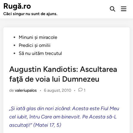
Sari
Rugă.ro
Men
la
Deschide
prin
Căci singur nu sunt de ajuns.
căutarea
conținut
Publicat
Minuni şi miracole
în
Predici şi omilii
Să nu uităm trecutul
Augustin Kandiotis: Ascultarea
faţă de voia lui Dumnezeu
de
valeriupalos
•
6 august, 2010
•
1
„Şi iată glas din nori zicând: Acesta este Fiul Meu
cel iubit, întru Care am binevoit. Pe Acesta să-L
ascultaţi!” (Matei 17, 5)