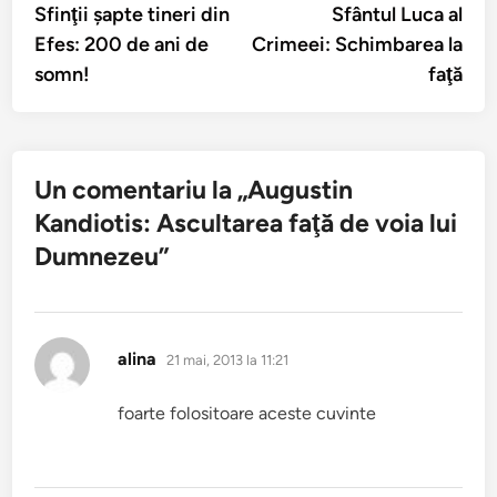
anterior:
urmă
Sfinţii şapte tineri din
Sfântul Luca al
în
Efes: 200 de ani de
Crimeei: Schimbarea la
articole
somn!
faţă
Un comentariu la „
Augustin
Kandiotis: Ascultarea faţă de voia lui
Dumnezeu
”
spune:
alina
21 mai, 2013 la 11:21
foarte folositoare aceste cuvinte