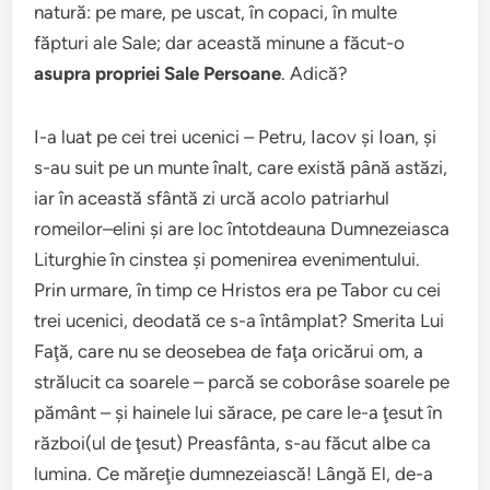
natură: pe mare, pe uscat, în copaci, în multe
făpturi ale Sale; dar această minune a făcut-o
asupra propriei Sale Persoane
. Adică?
I-a luat pe cei trei ucenici – Petru, Iacov şi Ioan, şi
s-au suit pe un munte înalt, care există până astăzi,
iar în această sfântă zi urcă acolo patriarhul
romeilor–elini şi are loc întotdeauna Dumnezeiasca
Liturghie în cinstea şi pomenirea evenimentului.
Prin urmare, în timp ce Hristos era pe Tabor cu cei
trei ucenici, deodată ce s-a întâmplat? Smerita Lui
Faţă, care nu se deosebea de faţa oricărui om, a
strălucit ca soarele – parcă se coborâse soarele pe
pământ – şi hainele lui sărace, pe care le-a ţesut în
război(ul de ţesut) Preasfânta, s-au făcut albe ca
lumina. Ce măreţie dumnezeiască! Lângă El, de-a