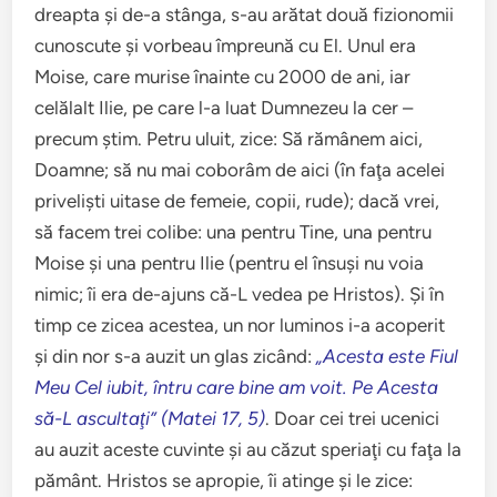
dreapta şi de-a stânga, s-au arătat două fizionomii
cunoscute şi vorbeau împreună cu El. Unul era
Moise, care murise înainte cu 2000 de ani, iar
celălalt Ilie, pe care l-a luat Dumnezeu la cer –
precum ştim. Petru uluit, zice: Să rămânem aici,
Doamne; să nu mai coborâm de aici (în faţa acelei
privelişti uitase de femeie, copii, rude); dacă vrei,
să facem trei colibe: una pentru Tine, una pentru
Moise şi una pentru Ilie (pentru el însuşi nu voia
nimic; îi era de-ajuns că-L vedea pe Hristos). Şi în
timp ce zicea acestea, un nor luminos i-a acoperit
şi din nor s-a auzit un glas zicând:
„Acesta este Fiul
Meu Cel iubit, întru care bine am voit. Pe Acesta
să-L ascultaţi” (Matei 17, 5)
. Doar cei trei ucenici
au auzit aceste cuvinte şi au căzut speriaţi cu faţa la
pământ. Hristos se apropie, îi atinge şi le zice: