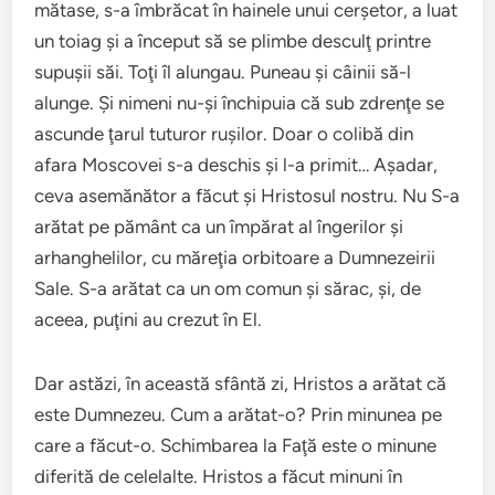
mătase, s-a îmbrăcat în hainele unui cerşetor, a luat
un toiag şi a început să se plimbe desculţ printre
supuşii săi. Toţi îl alungau. Puneau şi câinii să-l
alunge. Şi nimeni nu-şi închipuia că sub zdrenţe se
ascunde ţarul tuturor ruşilor. Doar o colibă din
afara Moscovei s-a deschis şi l-a primit… Aşadar,
ceva asemănător a făcut şi Hristosul nostru. Nu S-a
arătat pe pământ ca un împărat al îngerilor şi
arhanghelilor, cu măreţia orbitoare a Dumnezeirii
Sale. S-a arătat ca un om comun şi sărac, şi, de
aceea, puţini au crezut în El.
Dar astăzi, în această sfântă zi, Hristos a arătat că
este Dumnezeu. Cum a arătat-o? Prin minunea pe
care a făcut-o. Schimbarea la Faţă este o minune
diferită de celelalte. Hristos a făcut minuni în