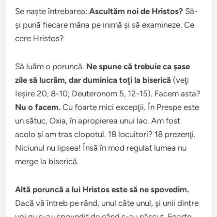
Se naşte întrebarea:
Ascultăm noi de Hristos?
Să-
şi pună fiecare mâna pe inimă şi să examineze. Ce
cere Hristos?
Să luăm o poruncă.
Ne spune că trebuie ca şase
zile să lucrăm, dar duminica toţi la biserică
(veţi
Ieşire 20, 8-10; Deuteronom 5, 12-15). Facem asta?
Nu o facem.
Cu foarte mici excepţii. În Prespe este
un sătuc, Oxia, în apropierea unui lac. Am fost
acolo şi am tras clopotul. 18 locuitori? 18 prezenţi.
Niciunul nu lipsea! Însă în mod regulat lumea nu
merge la biserică.
Altă poruncă a lui Hristos este să ne spovedim.
Dacă vă întreb pe rând, unul câte unul, şi unii dintre
voi nu s-au spovedit de când s-au născut. Foarte