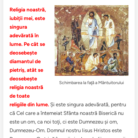
Religia noastră,
iubiţii mei, este
singura
adevărată în
lume.
Pe cât se
deosebeşte
diamantul de
pietriş, atât se
deosebeşte
Schimbarea la faţă a Mântuitorului
religia noastră
de toate
religiile din lume.
Şi este singura adevărată, pentru
că Cel care a întemeiat Sfânta noastră Biserică nu
este un om, ca noi toţi, ci este Dumnezeu şi om,
Dumnezeu-Om. Domnul nostru Iisus Hristos este