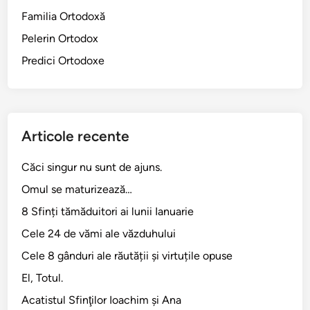
Familia Ortodoxă
Pelerin Ortodox
Predici Ortodoxe
Articole recente
Căci singur nu sunt de ajuns.
Omul se maturizează…
8 Sfinți tămăduitori ai lunii Ianuarie
Cele 24 de vămi ale văzduhului
Cele 8 gânduri ale răutății și virtuțile opuse
El, Totul.
Acatistul Sfinţilor Ioachim şi Ana