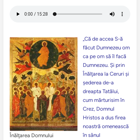
„Că de accea S-ă
făcut Dumnezeu om
ca pe om să îl facă
Dumnezeu. Şi prin
Înălţarea la Ceruri şi
şederea de-a
dreapta Tatălui,
cum mărturisim în
Crez, Domnul
Hristos a dus firea
noastră omenească
în sânul
Înălţarea Domnului