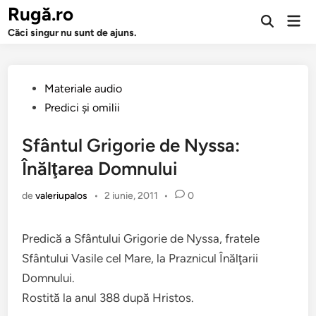
Sari
Rugă.ro
Men
la
Deschide
prin
Căci singur nu sunt de ajuns.
căutarea
conținut
Publicat
Materiale audio
în
Predici şi omilii
Sfântul Grigorie de Nyssa:
Înălţarea Domnului
de
valeriupalos
•
2 iunie, 2011
•
0
Predică a Sfântului Grigorie de Nyssa, fratele
Sfântului Vasile cel Mare, la Praznicul Înălţarii
Domnului.
Rostită la anul 388 după Hristos.