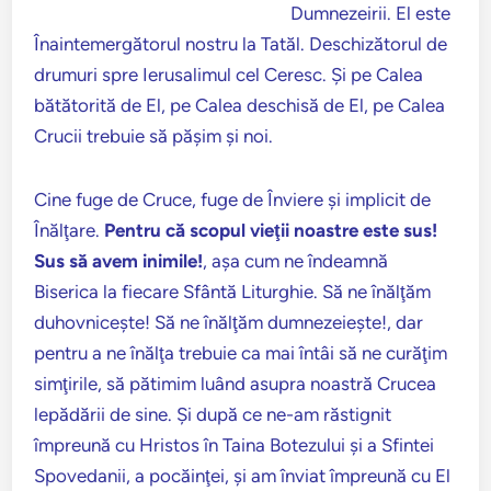
Dumnezeirii. El este
Înaintemergătorul nostru la Tatăl. Deschizătorul de
drumuri spre Ierusalimul cel Ceresc. Şi pe Calea
bătătorită de El, pe Calea deschisă de El, pe Calea
Crucii trebuie să păşim şi noi.
Cine fuge de Cruce, fuge de Înviere şi implicit de
Înălţare.
Pentru că scopul vieţii noastre este sus!
Sus să avem inimile!
, aşa cum ne îndeamnă
Biserica la fiecare Sfântă Liturghie. Să ne înălţăm
duhovniceşte! Să ne înălţăm dumnezeieşte!, dar
pentru a ne înălţa trebuie ca mai întâi să ne curăţim
simţirile, să pătimim luând asupra noastră Crucea
lepădării de sine. Şi după ce ne-am răstignit
împreună cu Hristos în Taina Botezului şi a Sfintei
Spovedanii, a pocăinţei, şi am înviat împreună cu El