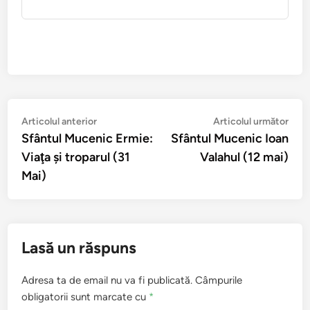
Navigare
Articolul
Arti
Articolul anterior
Articolul următor
anterior:
urmă
Sfântul Mucenic Ermie:
Sfântul Mucenic Ioan
în
Viaţa şi troparul (31
Valahul (12 mai)
articole
Mai)
Lasă un răspuns
Adresa ta de email nu va fi publicată.
Câmpurile
obligatorii sunt marcate cu
*