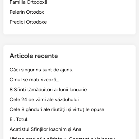
Familia Ortodoxă
a
Pelerin Ortodox
r
i
Predici Ortodoxe
n
e
n
c
Articole recente
e
i
Căci singur nu sunt de ajuns.
Omul se maturizează…
8 Sfinți tămăduitori ai lunii Ianuarie
Cele 24 de vămi ale văzduhului
Cele 8 gânduri ale răutății și virtuțile opuse
El, Totul.
Acatistul Sfinţilor Ioachim şi Ana