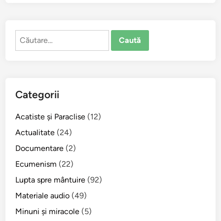
r
o
p
Caută
o
după:
l
i
t
u
Categorii
l
A
Acatiste şi Paraclise
(12)
u
g
Actualitate
(24)
u
Documentare
(2)
s
Ecumenism
(22)
t
i
Lupta spre mântuire
(92)
n
Materiale audio
(49)
d
Minuni şi miracole
(5)
e