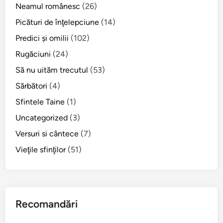
F
Neamul românesc
(26)
l
Picături de înţelepciune
(14)
o
Predici şi omilii
(102)
r
i
Rugăciuni
(24)
n
Să nu uităm trecutul
(53)
a
Sărbători
(4)
:
D
Sfintele Taine
(1)
u
Uncategorized
(3)
m
Versuri si cântece
(7)
i
n
Vieţile sfinţilor
(51)
i
c
a
S
Recomandări
a
m