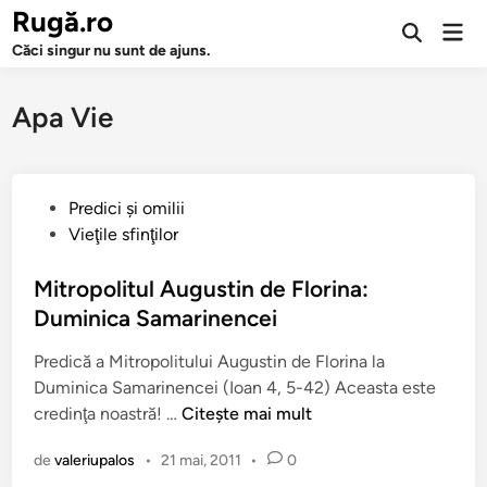
Sari
Rugă.ro
Men
la
Deschide
prin
Căci singur nu sunt de ajuns.
căutarea
conținut
Apa Vie
P
Predici şi omilii
u
Vieţile sfinţilor
b
l
Mitropolitul Augustin de Florina:
i
Duminica Samarinencei
c
Predică a Mitropolitului Augustin de Florina la
a
Duminica Samarinencei (Ioan 4, 5-42) Aceasta este
t
M
credinţa noastră! …
Citește mai mult
î
i
n
de
valeriupalos
•
21 mai, 2011
•
0
t