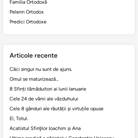
Familia Ortodoxă
f
Pelerin Ortodox
e
m
Predici Ortodoxe
e
i
a
c
Articole recente
a
n
Căci singur nu sunt de ajuns.
a
Omul se maturizează…
n
e
8 Sfinți tămăduitori ai lunii Ianuarie
i
Cele 24 de vămi ale văzduhului
a
Cele 8 gânduri ale răutății și virtuțile opuse
n
c
El, Totul.
ă
Acatistul Sfinţilor Ioachim şi Ana