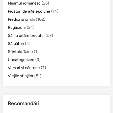
-
Neamul românesc
(26)
a
Picături de înţelepciune
(14)
d
Predici şi omilii
(102)
u
p
Rugăciuni
(24)
ă
Să nu uităm trecutul
(53)
R
Sărbători
(4)
u
s
Sfintele Taine
(1)
a
Uncategorized
(3)
l
Versuri si cântece
(7)
i
i
Vieţile sfinţilor
(51)
d
e
s
p
Recomandări
r
e