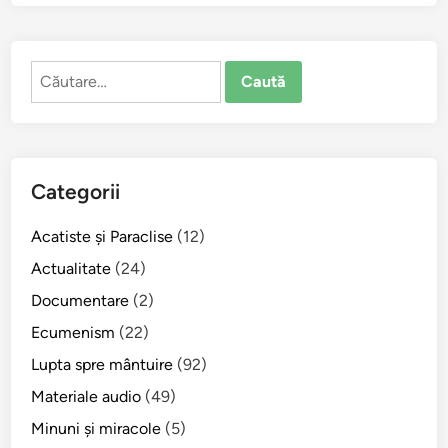
d
i
c
Caută
ă
după:
l
a
D
u
Categorii
m
i
Acatiste şi Paraclise
(12)
n
i
Actualitate
(24)
c
Documentare
(2)
a
Ecumenism
(22)
a
X
Lupta spre mântuire
(92)
V
Materiale audio
(49)
I
Minuni şi miracole
(5)
I