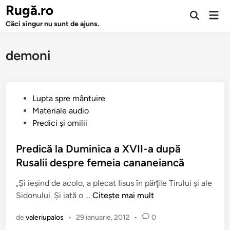
Sari
Rugă.ro
Men
la
Deschide
prin
Căci singur nu sunt de ajuns.
căutarea
conținut
demoni
P
Lupta spre mântuire
u
Materiale audio
b
Predici şi omilii
l
i
Predică la Duminica a XVII-a după
c
Rusalii despre femeia cananeiancă
a
„Şi ieşind de acolo, a plecat Iisus în părţile Tirului şi ale
t
P
Sidonului. Şi iată o …
Citește mai mult
î
r
n
de
valeriupalos
•
29 ianuarie, 2012
•
0
e