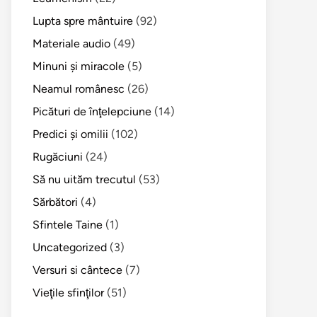
Lupta spre mântuire
(92)
Materiale audio
(49)
Minuni şi miracole
(5)
Neamul românesc
(26)
Picături de înţelepciune
(14)
Predici şi omilii
(102)
Rugăciuni
(24)
Să nu uităm trecutul
(53)
Sărbători
(4)
Sfintele Taine
(1)
Uncategorized
(3)
Versuri si cântece
(7)
Vieţile sfinţilor
(51)