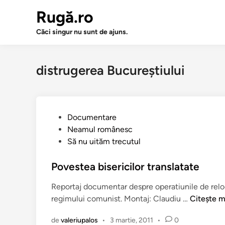
Sari
Rugă.ro
la
conținut
Căci singur nu sunt de ajuns.
distrugerea Bucureştiului
P
Documentare
u
Neamul românesc
b
Să nu uităm trecutul
l
i
Povestea bisericilor translatate
c
Reportaj documentar despre operatiunile de reloc
a
P
regimului comunist. Montaj: Claudiu …
Citește m
t
o
î
de
valeriupalos
•
3 martie, 2011
•
0
v