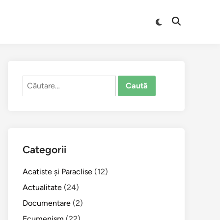
Comută
Deschide
la
căutarea
modul
întunecat
Caută
după:
Categorii
Acatiste şi Paraclise
(12)
Actualitate
(24)
Documentare
(2)
Ecumenism
(22)