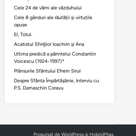
Cele 24 de vămi ale văzduhului
Cele 8 gânduri ale răutății și virtuțile
opuse
El, Totul.
Acatistul Sfinţilor Ioachim şi Ana
Ultima predică a părintelui Constantin
Voicescu (1924-1997)*
Plânsurile Sfântului Efrem Sirul
Despre Sfânta Împărtăşănie, Interviu cu
P.S. Damaschin Coravu
Propulsat de
WordPress
și
HybridMag
.