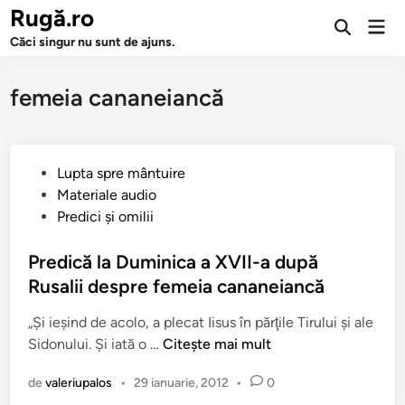
Sari
Rugă.ro
Men
la
Deschide
prin
Căci singur nu sunt de ajuns.
căutarea
conținut
femeia cananeiancă
P
Lupta spre mântuire
u
Materiale audio
b
Predici şi omilii
l
i
Predică la Duminica a XVII-a după
c
Rusalii despre femeia cananeiancă
a
„Şi ieşind de acolo, a plecat Iisus în părţile Tirului şi ale
t
P
Sidonului. Şi iată o …
Citește mai mult
î
r
n
de
valeriupalos
•
29 ianuarie, 2012
•
0
e