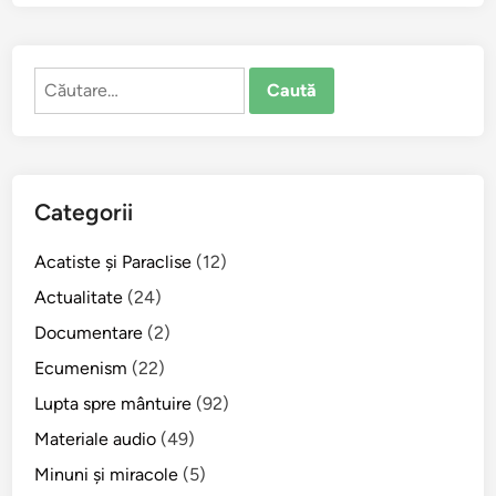
d
i
c
Caută
ă
după:
l
a
D
u
Categorii
m
i
Acatiste şi Paraclise
(12)
n
i
Actualitate
(24)
c
Documentare
(2)
a
Ecumenism
(22)
a
X
Lupta spre mântuire
(92)
V
Materiale audio
(49)
I
Minuni şi miracole
(5)
I