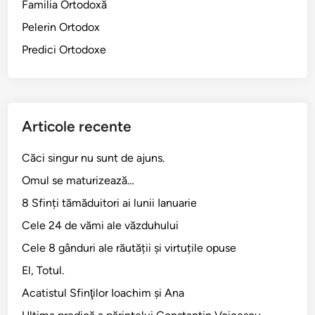
Familia Ortodoxă
f
Pelerin Ortodox
e
m
Predici Ortodoxe
e
i
a
c
Articole recente
a
n
Căci singur nu sunt de ajuns.
a
Omul se maturizează…
n
e
8 Sfinți tămăduitori ai lunii Ianuarie
i
Cele 24 de vămi ale văzduhului
a
Cele 8 gânduri ale răutății și virtuțile opuse
n
c
El, Totul.
ă
Acatistul Sfinţilor Ioachim şi Ana