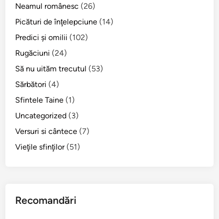
-
Neamul românesc
(26)
a
Picături de înţelepciune
(14)
d
Predici şi omilii
(102)
u
p
Rugăciuni
(24)
ă
Să nu uităm trecutul
(53)
R
Sărbători
(4)
u
s
Sfintele Taine
(1)
a
Uncategorized
(3)
l
Versuri si cântece
(7)
i
i
Vieţile sfinţilor
(51)
d
e
s
p
Recomandări
r
e