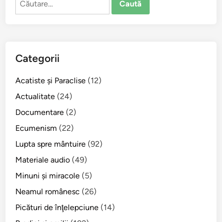
F
r
după:
o
h
t
u
i
l
e
C
Categorii
:
o
„
n
Acatiste şi Paraclise
(12)
N
s
U
Actualitate
(24)
t
”
Documentare
(2)
a
p
n
Ecumenism
(22)
a
t
p
Lupta spre mântuire
(92)
i
e
Materiale audio
(49)
n
i
o
Minuni şi miracole
(5)
!
p
Neamul românesc
(26)
o
Picături de înţelepciune
(14)
l
u