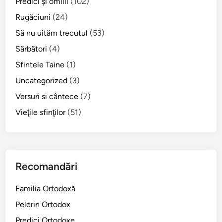
Predici şi omilii
(102)
l
Rugăciuni
(24)
u
Să nu uităm trecutul
(53)
i
Sărbători
(4)
Sfintele Taine
(1)
Uncategorized
(3)
Versuri si cântece
(7)
Vieţile sfinţilor
(51)
Recomandări
Familia Ortodoxă
Pelerin Ortodox
Predici Ortodoxe