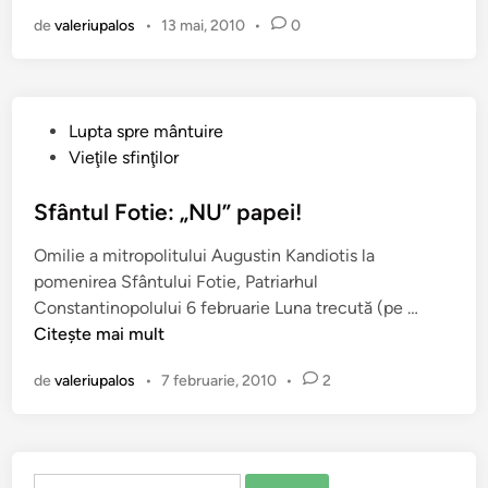
â
de
valeriupalos
•
13 mai, 2010
•
0
n
t
u
l
P
Lupta spre mântuire
G
u
Vieţile sfinţilor
h
b
e
l
Sfântul Fotie: „NU” papei!
r
i
m
Omilie a mitropolitului Augustin Kandiotis la
c
a
pomenirea Sfântului Fotie, Patriarhul
a
n
S
Constantinopolului 6 februarie Luna trecută (pe …
t
,
f
Citește mai mult
î
P
â
n
a
de
valeriupalos
•
7 februarie, 2010
•
2
n
t
t
r
u
i
l
a
Caută