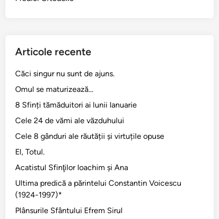
Articole recente
Căci singur nu sunt de ajuns.
Omul se maturizează…
8 Sfinți tămăduitori ai lunii Ianuarie
Cele 24 de vămi ale văzduhului
Cele 8 gânduri ale răutății și virtuțile opuse
El, Totul.
Acatistul Sfinţilor Ioachim şi Ana
Ultima predică a părintelui Constantin Voicescu
(1924-1997)*
Plânsurile Sfântului Efrem Sirul