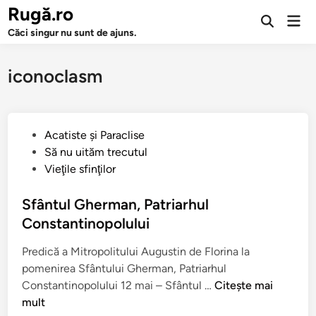
Sari
Rugă.ro
Men
la
Deschide
prin
Căci singur nu sunt de ajuns.
căutarea
conținut
iconoclasm
P
Acatiste şi Paraclise
u
Să nu uităm trecutul
b
Vieţile sfinţilor
l
i
Sfântul Gherman, Patriarhul
c
Constantinopolului
a
Predică a Mitropolitului Augustin de Florina la
t
pomenirea Sfântului Gherman, Patriarhul
î
S
Constantinopolului 12 mai – Sfântul …
Citește mai
n
f
mult