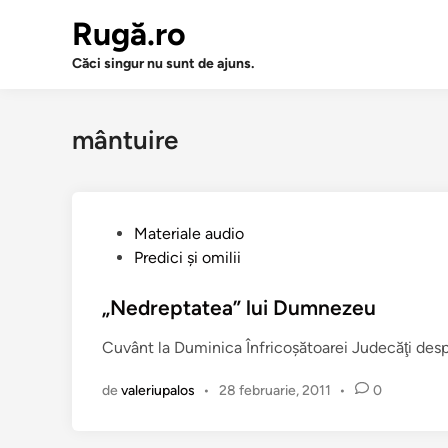
Sari
Rugă.ro
la
conținut
Căci singur nu sunt de ajuns.
mântuire
P
Materiale audio
u
Predici şi omilii
b
l
„Nedreptatea” lui Dumnezeu
i
Cuvânt la Duminica Înfricoşătoarei Judecăţi des
c
a
de
valeriupalos
•
28 februarie, 2011
•
0
t
î