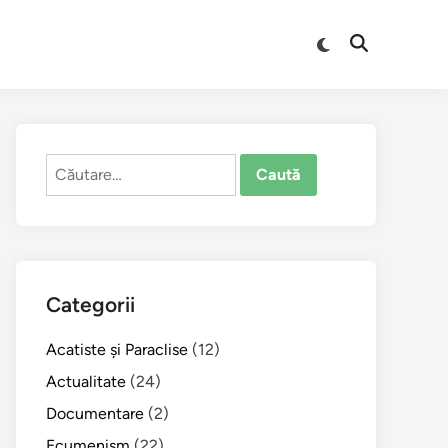
Comută
Deschide
la
căutarea
modul
întunecat
Caută
după:
Categorii
Acatiste şi Paraclise
(12)
Actualitate
(24)
Documentare
(2)
Ecumenism
(22)