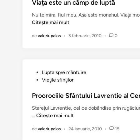
l
Viaţa este un câmp de luptă
h
i
e
Nu te mira, fiul meu. Aşa este monahul. Viaţa mon
c
o
Citește mai mult
a
r
t
g
de
valeriupalos
•
3 februarie, 2010
•
0
î
h
n
e
:
D
e
P
Lupta spre mântuire
s
u
Vieţile sfinţilor
p
b
r
l
Proorociile Sfântului Lavrentie al C
e
i
Stareţul Lavrentie, cel ce dobândise prin rugăci
m
c
P
…
Citește mai mult
o
a
r
a
t
de
valeriupalos
•
24 ianuarie, 2010
•
15
o
r
î
o
t
n