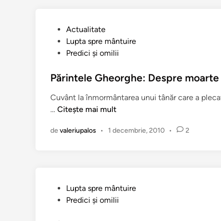
n
P
Actualitate
u
Lupta spre mântuire
b
Predici şi omilii
l
i
Părintele Gheorghe: Despre moarte ş
c
Cuvânt la înmormântarea unui tânăr care a plecat 
a
P
…
Citește mai mult
t
ă
î
de
valeriupalos
•
1 decembrie, 2010
•
2
r
n
i
n
t
e
P
Lupta spre mântuire
l
u
Predici şi omilii
e
b
G