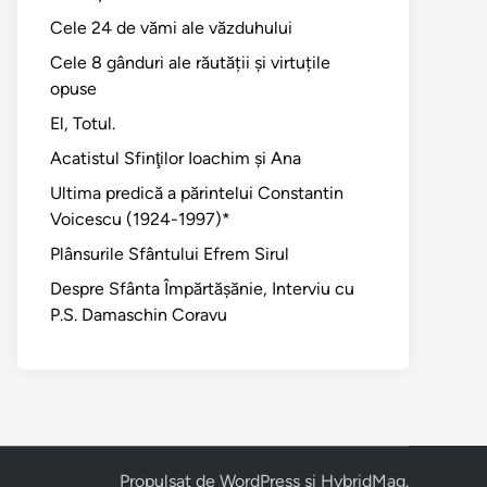
Cele 24 de vămi ale văzduhului
Cele 8 gânduri ale răutății și virtuțile
opuse
El, Totul.
Acatistul Sfinţilor Ioachim şi Ana
Ultima predică a părintelui Constantin
Voicescu (1924-1997)*
Plânsurile Sfântului Efrem Sirul
Despre Sfânta Împărtăşănie, Interviu cu
P.S. Damaschin Coravu
Propulsat de
WordPress
și
HybridMag
.