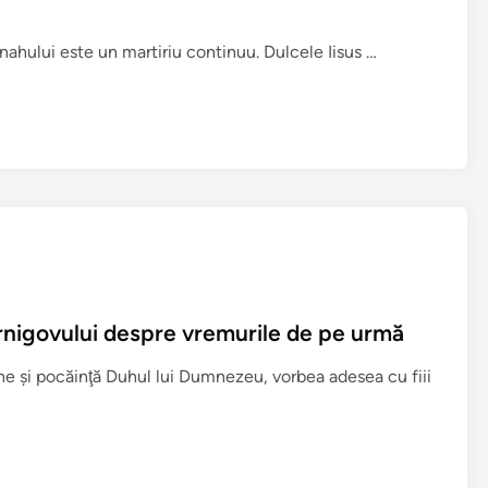
V
ahului este un martiriu continuu. Dulcele Iisus …
i
a
ţ
a
e
s
t
e
u
n
ernigovului despre vremurile de pe urmă
c
â
une şi pocăinţă Duhul lui Dumnezeu, vorbea adesea cu fiii
m
p
d
e