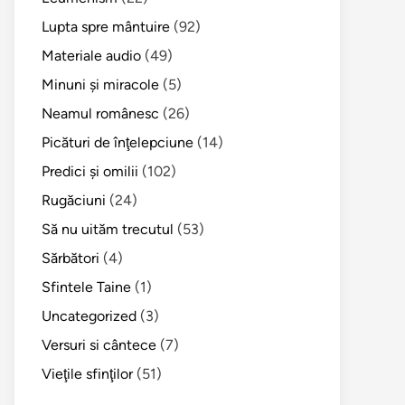
Lupta spre mântuire
(92)
Materiale audio
(49)
Minuni şi miracole
(5)
Neamul românesc
(26)
Picături de înţelepciune
(14)
Predici şi omilii
(102)
Rugăciuni
(24)
Să nu uităm trecutul
(53)
Sărbători
(4)
Sfintele Taine
(1)
Uncategorized
(3)
Versuri si cântece
(7)
Vieţile sfinţilor
(51)