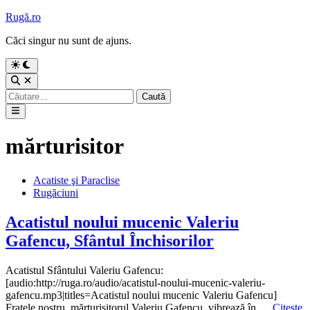
Sari
Rugă.ro
la
Căci singur nu sunt de ajuns.
conținut
Comută
la
Deschide
modul
căutarea
Caută
întunecat
după:
Meniu
principal
mărturisitor
Publicat
Acatiste şi Paraclise
în
Rugăciuni
Acatistul noului mucenic Valeriu
Gafencu, Sfântul Închisorilor
Acatistul Sfântului Valeriu Gafencu:
[audio:http://ruga.ro/audio/acatistul-noului-mucenic-valeriu-
gafencu.mp3|titles=Acatistul noului mucenic Valeriu Gafencu]
Acatistu
Fratele nostru, mărturisitorul Valeriu Gafencu, vibrează în …
Citește