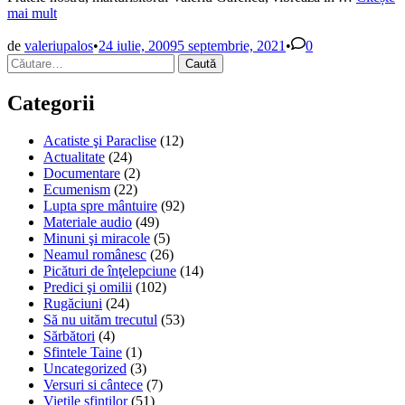
noului
mai mult
mucenic
Valeriu
de
valeriupalos
•
24 iulie, 2009
5 septembrie, 2021
•
0
Caută
Gafencu
după:
Sfântul
Închisori
Categorii
Acatiste şi Paraclise
(12)
Actualitate
(24)
Documentare
(2)
Ecumenism
(22)
Lupta spre mântuire
(92)
Materiale audio
(49)
Minuni şi miracole
(5)
Neamul românesc
(26)
Picături de înţelepciune
(14)
Predici şi omilii
(102)
Rugăciuni
(24)
Să nu uităm trecutul
(53)
Sărbători
(4)
Sfintele Taine
(1)
Uncategorized
(3)
Versuri si cântece
(7)
Vieţile sfinţilor
(51)