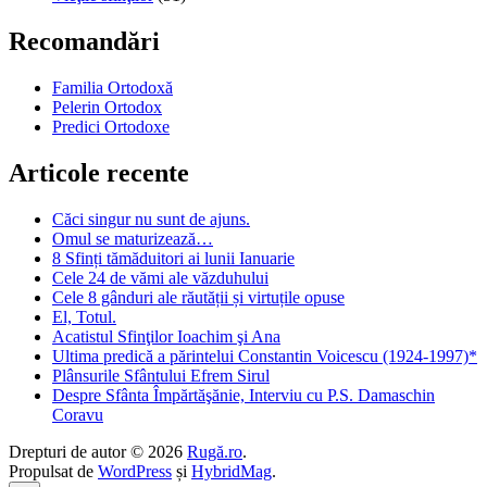
Recomandări
Familia Ortodoxă
Pelerin Ortodox
Predici Ortodoxe
Articole recente
Căci singur nu sunt de ajuns.
Omul se maturizează…
8 Sfinți tămăduitori ai lunii Ianuarie
Cele 24 de vămi ale văzduhului
Cele 8 gânduri ale răutății și virtuțile opuse
El, Totul.
Acatistul Sfinţilor Ioachim şi Ana
Ultima predică a părintelui Constantin Voicescu (1924-1997)*
Plânsurile Sfântului Efrem Sirul
Despre Sfânta Împărtăşănie, Interviu cu P.S. Damaschin
Coravu
Drepturi de autor © 2026
Rugă.ro
.
Propulsat de
WordPress
și
HybridMag
.