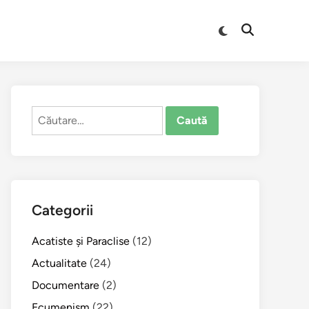
Comută
Deschide
la
căutarea
modul
întunecat
Caută
după:
Categorii
Acatiste şi Paraclise
(12)
Actualitate
(24)
Documentare
(2)
Ecumenism
(22)