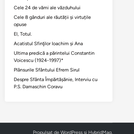
Cele 24 de vămi ale văzduhului
Cele 8 gânduri ale răutății și virtuțile
opuse
El, Totul.
Acatistul Sfinţilor Ioachim şi Ana
Ultima predică a părintelui Constantin
Voicescu (1924-1997)*
Plânsurile Sfântului Efrem Sirul
Despre Sfânta Împărtăşănie, Interviu cu
P.S. Damaschin Coravu
Propulsat de
WordPress
și
HybridMag
.