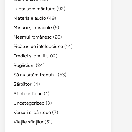
Lupta spre mântuire
(92)
Materiale audio
(49)
Minuni şi miracole
(5)
Neamul românesc
(26)
Picături de înţelepciune
(14)
Predici şi omilii
(102)
Rugăciuni
(24)
Să nu uităm trecutul
(53)
Sărbători
(4)
Sfintele Taine
(1)
Uncategorized
(3)
Versuri si cântece
(7)
Vieţile sfinţilor
(51)