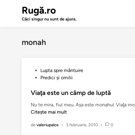
Sari
Rugă.ro
la
conținut
Căci singur nu sunt de ajuns.
monah
P
Lupta spre mântuire
u
Predici şi omilii
b
l
Viaţa este un câmp de luptă
i
Nu te mira, fiul meu. Aşa este monahul. Viaţa mon
c
Citește mai mult
a
t
de
valeriupalos
•
3 februarie, 2010
•
0
î