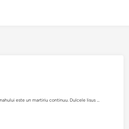
V
ahului este un martiriu continuu. Dulcele Iisus …
i
a
ţ
a