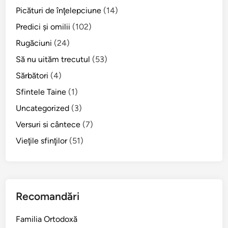
„
Picături de înţelepciune
(14)
n
Predici şi omilii
(102)
e
c
Rugăciuni
(24)
u
Să nu uităm trecutul
(53)
v
Sărbători
(4)
i
i
Sfintele Taine
(1)
n
Uncategorized
(3)
ţ
Versuri si cântece
(7)
ă
”
Vieţile sfinţilor
(51)
v
a
f
i
Recomandări
p
e
Familia Ortodoxă
d