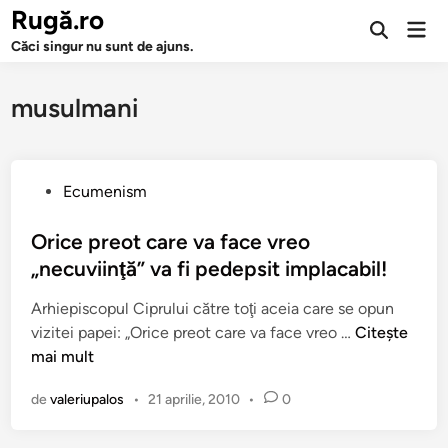
Sari
Rugă.ro
Men
la
Deschide
prin
Căci singur nu sunt de ajuns.
căutarea
conținut
musulmani
P
Ecumenism
u
b
Orice preot care va face vreo
l
„necuviinţă” va fi pedepsit implacabil!
i
Arhiepiscopul Ciprului către toţi aceia care se opun
c
O
vizitei papei: „Orice preot care va face vreo …
Citește
a
r
mai mult
t
i
î
de
valeriupalos
•
21 aprilie, 2010
•
0
c
n
e