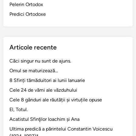
Pelerin Ortodox
e
p
Predici Ortodoxe
s
i
t
i
Articole recente
m
p
Căci singur nu sunt de ajuns.
l
Omul se maturizează…
a
c
8 Sfinți tămăduitori ai lunii Ianuarie
a
Cele 24 de vămi ale văzduhului
b
Cele 8 gânduri ale răutății și virtuțile opuse
i
l
El, Totul.
!
Acatistul Sfinţilor Ioachim şi Ana
Ultima predică a părintelui Constantin Voicescu