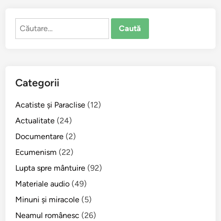
p
r
Caută
e
după:
o
t
c
a
Categorii
r
e
Acatiste şi Paraclise
(12)
v
a
Actualitate
(24)
f
Documentare
(2)
a
Ecumenism
(22)
c
e
Lupta spre mântuire
(92)
v
Materiale audio
(49)
r
Minuni şi miracole
(5)
e
o
Neamul românesc
(26)