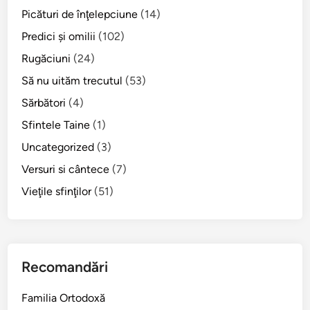
„
Picături de înţelepciune
(14)
n
Predici şi omilii
(102)
e
c
Rugăciuni
(24)
u
Să nu uităm trecutul
(53)
v
Sărbători
(4)
i
i
Sfintele Taine
(1)
n
Uncategorized
(3)
ţ
Versuri si cântece
(7)
ă
”
Vieţile sfinţilor
(51)
v
a
f
i
Recomandări
p
e
Familia Ortodoxă
d