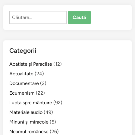
p
r
Caută
e
după:
o
t
c
a
Categorii
r
e
Acatiste şi Paraclise
(12)
v
a
Actualitate
(24)
f
Documentare
(2)
a
Ecumenism
(22)
c
e
Lupta spre mântuire
(92)
v
Materiale audio
(49)
r
Minuni şi miracole
(5)
e
o
Neamul românesc
(26)