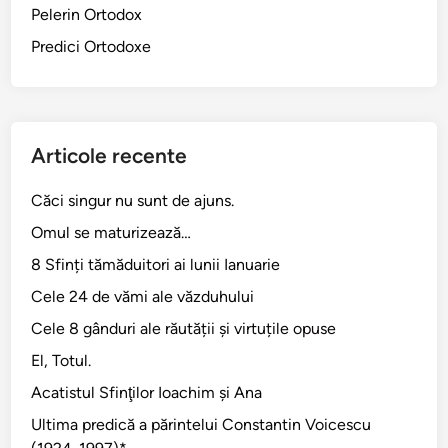
Pelerin Ortodox
e
p
Predici Ortodoxe
s
i
t
i
Articole recente
m
p
Căci singur nu sunt de ajuns.
l
Omul se maturizează…
a
c
8 Sfinți tămăduitori ai lunii Ianuarie
a
Cele 24 de vămi ale văzduhului
b
Cele 8 gânduri ale răutății și virtuțile opuse
i
l
El, Totul.
!
Acatistul Sfinţilor Ioachim şi Ana
Ultima predică a părintelui Constantin Voicescu