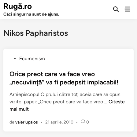
Sari
Rugă.ro
Men
la
Deschide
prin
Căci singur nu sunt de ajuns.
căutarea
conținut
Nikos Papharistos
P
Ecumenism
u
b
Orice preot care va face vreo
l
„necuviinţă” va fi pedepsit implacabil!
i
Arhiepiscopul Ciprului către toţi aceia care se opun
c
O
vizitei papei: „Orice preot care va face vreo …
Citește
a
r
mai mult
t
i
î
de
valeriupalos
•
21 aprilie, 2010
•
0
c
n
e