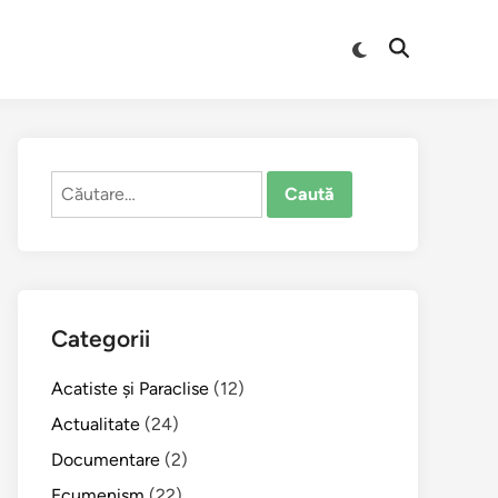
Comută
Deschide
la
căutarea
modul
întunecat
Caută
după:
Categorii
Acatiste şi Paraclise
(12)
Actualitate
(24)
Documentare
(2)
Ecumenism
(22)