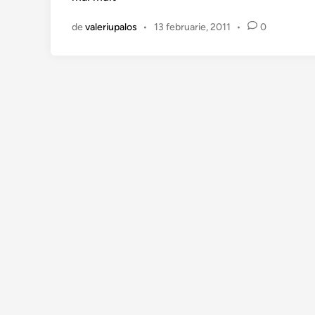
n
de
valeriupalos
•
13 februarie, 2011
•
0