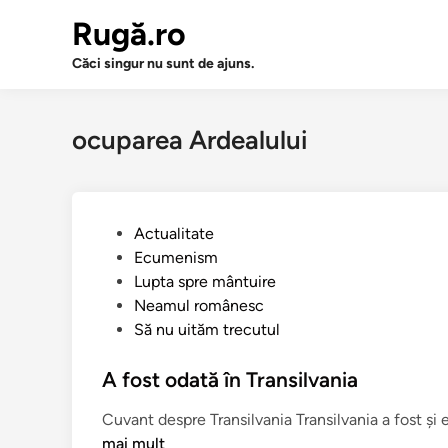
Sari
Rugă.ro
la
conținut
Căci singur nu sunt de ajuns.
ocuparea Ardealului
P
Actualitate
u
Ecumenism
b
Lupta spre mântuire
l
Neamul românesc
i
Să nu uităm trecutul
c
a
A fost odată în Transilvania
t
Cuvant despre Transilvania Transilvania a fost şi 
î
mai mult