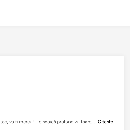
A
este, va fi mereu! – o scoică profund vuitoare, …
Citește
f