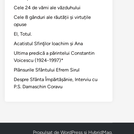
Cele 24 de vămi ale văzduhului
Cele 8 gânduri ale răutății și virtuțile
opuse
El, Totul.
Acatistul Sfinţilor Ioachim şi Ana
Ultima predică a părintelui Constantin
Voicescu (1924-1997)*
Plânsurile Sfântului Efrem Sirul
Despre Sfânta Împărtăşănie, Interviu cu
P.S. Damaschin Coravu
Propulsat de
WordPress
și
HybridMag
.