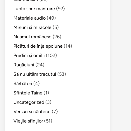
Lupta spre mântuire
(92)
Materiale audio
(49)
Minuni şi miracole
(5)
Neamul românesc
(26)
Picături de înţelepciune
(14)
Predici şi omilii
(102)
Rugăciuni
(24)
Să nu uităm trecutul
(53)
Sărbători
(4)
Sfintele Taine
(1)
Uncategorized
(3)
Versuri si cântece
(7)
Vieţile sfinţilor
(51)