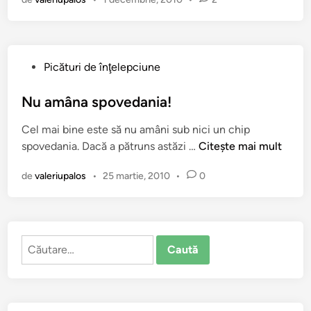
r
i
n
t
P
Picături de înţelepciune
e
u
l
b
Nu amâna spovedania!
e
l
G
Cel mai bine este să nu amâni sub nici un chip
i
h
N
spovedania. Dacă a pătruns astăzi …
Citește mai mult
c
e
u
a
o
de
valeriupalos
•
25 martie, 2010
•
0
a
t
r
m
î
g
â
n
h
n
e
Caută
a
:
după:
s
D
p
e
o
s