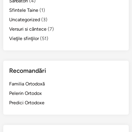
Sărbători
(4)
î
Sfintele Taine
(1)
n
Uncategorized
(3)
v
i
Versuri si cântece
(7)
e
Vieţile sfinţilor
(51)
r
i
i
Recomandări
Familia Ortodoxă
Pelerin Ortodox
Predici Ortodoxe