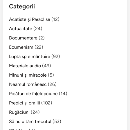
v
p
Categorii
e
r
d
e
Acatiste şi Paraclise
(12)
a
m
n
Actualitate
(24)
o
i
Documentare
(2)
a
a
r
Ecumenism
(22)
!
t
Lupta spre mântuire
(92)
e
Materiale audio
(49)
ş
i
Minuni şi miracole
(5)
n
Neamul românesc
(26)
ă
Picături de înţelepciune
(14)
d
e
Predici şi omilii
(102)
j
Rugăciuni
(24)
d
Să nu uităm trecutul
(53)
e
a