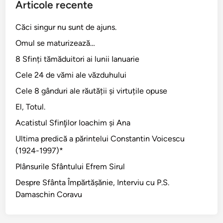
Articole recente
Căci singur nu sunt de ajuns.
Omul se maturizează…
8 Sfinți tămăduitori ai lunii Ianuarie
Cele 24 de vămi ale văzduhului
Cele 8 gânduri ale răutății și virtuțile opuse
El, Totul.
Acatistul Sfinţilor Ioachim şi Ana
Ultima predică a părintelui Constantin Voicescu
(1924-1997)*
Plânsurile Sfântului Efrem Sirul
Despre Sfânta Împărtăşănie, Interviu cu P.S.
Damaschin Coravu