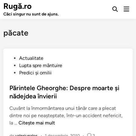
Sari
Rugă.ro
Men
la
Deschide
prin
Căci singur nu sunt de ajuns.
căutarea
conținut
păcate
P
Actualitate
u
Lupta spre mântuire
b
Predici şi omilii
l
i
Părintele Gheorghe: Despre moarte şi
c
nădejdea învierii
a
Cuvânt la înmormântarea unui tânăr care a plecat
t
dintre noi pe neaşteptate, într-un accident nefericit,
î
P
la …
Citește mai mult
n
ă
de
valeriupalos
•
1 decembrie, 2010
•
2