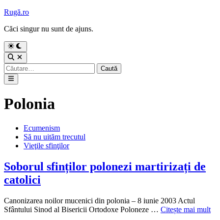
Sari
Rugă.ro
la
Căci singur nu sunt de ajuns.
conținut
Comută
la
Deschide
modul
căutarea
Caută
întunecat
după:
Meniu
principal
Polonia
Publicat
Ecumenism
în
Să nu uităm trecutul
Vieţile sfinţilor
Soborul sfinților polonezi martirizați de
catolici
Canonizarea noilor mucenici din polonia – 8 iunie 2003 Actul
Soborul
Sfântului Sinod al Bisericii Ortodoxe Poloneze …
Citește mai mult
sfinților