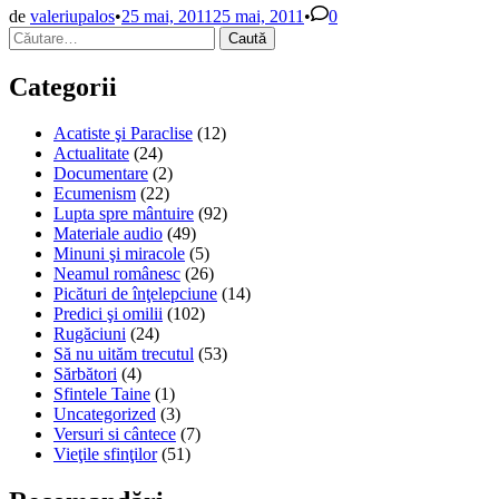
polonezi
de
valeriupalos
•
25 mai, 2011
25 mai, 2011
•
0
Caută
martirizați
după:
de
catolici
Categorii
Acatiste şi Paraclise
(12)
Actualitate
(24)
Documentare
(2)
Ecumenism
(22)
Lupta spre mântuire
(92)
Materiale audio
(49)
Minuni şi miracole
(5)
Neamul românesc
(26)
Picături de înţelepciune
(14)
Predici şi omilii
(102)
Rugăciuni
(24)
Să nu uităm trecutul
(53)
Sărbători
(4)
Sfintele Taine
(1)
Uncategorized
(3)
Versuri si cântece
(7)
Vieţile sfinţilor
(51)