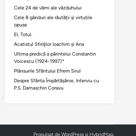
Cele 24 de vămi ale văzduhului
Cele 8 gânduri ale răutății și virtuțile
opuse
El, Totul.
Acatistul Sfinţilor Ioachim şi Ana
Ultima predică a părintelui Constantin
Voicescu (1924-1997)*
Plânsurile Sfântului Efrem Sirul
Despre Sfânta Împărtăşănie, Interviu cu
P.S. Damaschin Coravu
Propulsat de
WordPress
și
HybridMag
.