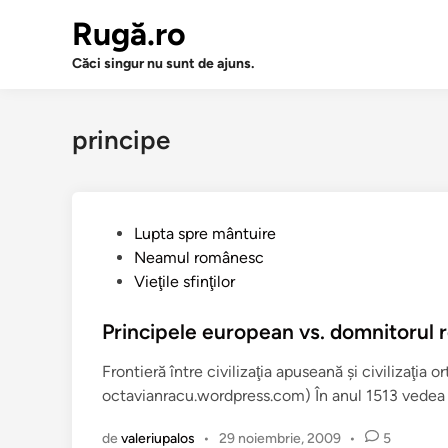
Sari
Rugă.ro
la
conținut
Căci singur nu sunt de ajuns.
principe
P
Lupta spre mântuire
u
Neamul românesc
b
Vieţile sfinţilor
l
i
Principele european vs. domnitorul
c
Frontieră între civilizaţia apuseană şi civilizaţia o
a
octavianracu.wordpress.com) În anul 1513 vedea
t
î
de
valeriupalos
•
29 noiembrie, 2009
•
5