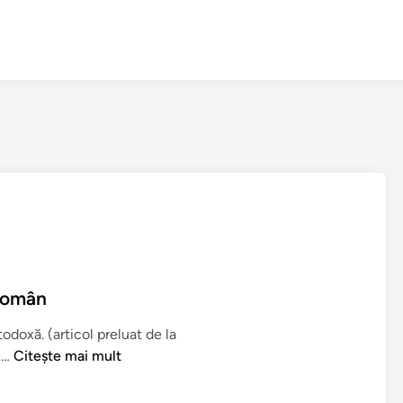
 român
rtodoxă. (articol preluat de la
P
 …
Citește mai mult
r
i