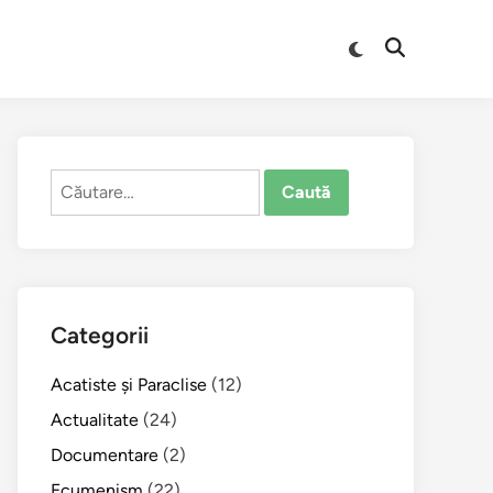
Comută
Deschide
la
căutarea
modul
întunecat
Caută
după:
Categorii
Acatiste şi Paraclise
(12)
Actualitate
(24)
Documentare
(2)
Ecumenism
(22)