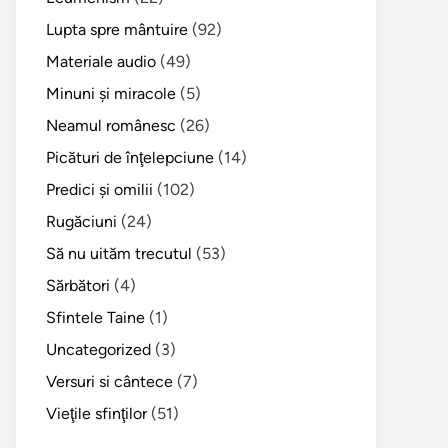
Lupta spre mântuire
(92)
Materiale audio
(49)
Minuni şi miracole
(5)
Neamul românesc
(26)
Picături de înţelepciune
(14)
Predici şi omilii
(102)
Rugăciuni
(24)
Să nu uităm trecutul
(53)
Sărbători
(4)
Sfintele Taine
(1)
Uncategorized
(3)
Versuri si cântece
(7)
Vieţile sfinţilor
(51)